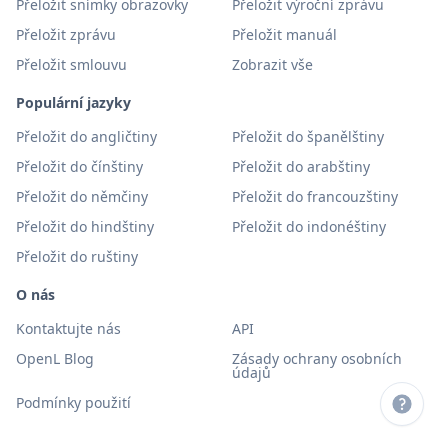
Přeložit snímky obrazovky
Přeložit výroční zprávu
Přeložit zprávu
Přeložit manuál
Přeložit smlouvu
Zobrazit vše
Populární jazyky
Přeložit do angličtiny
Přeložit do španělštiny
Přeložit do čínštiny
Přeložit do arabštiny
Přeložit do němčiny
Přeložit do francouzštiny
Přeložit do hindštiny
Přeložit do indonéštiny
Přeložit do ruštiny
O nás
Kontaktujte nás
API
OpenL Blog
Zásady ochrany osobních
údajů
Podmínky použití