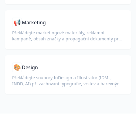
📢
Marketing
Překládejte marketingové materiály, reklamní
kampaně, obsah značky a propagační dokumenty pro
globální publikum.
🎨
Design
Překládejte soubory InDesign a Illustrator (IDML,
INDD, AI) při zachování typografie, vrstev a barevných
profilů pro designéry a týmy značky.