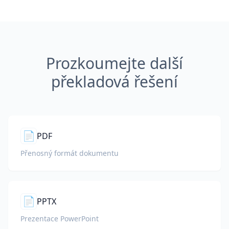
Prozkoumejte další
překladová řešení
📄
PDF
Přenosný formát dokumentu
📄
PPTX
Prezentace PowerPoint