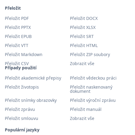
Přeložit
Přeložit PDF
Přeložit DOCX
Přeložit PPTX
Přeložit XLSX
Přeložit EPUB
Přeložit SRT
Přeložit VTT
Přeložit HTML
Přeložit Markdown
Přeložit ZIP soubory
Přeložit CSV
Zobrazit vše
Případy použití
Přeložit akademické přepisy
Přeložit vědeckou práci
Přeložit životopis
Přeložit naskenovaný
dokument
Přeložit snímky obrazovky
Přeložit výroční zprávu
Přeložit zprávu
Přeložit manuál
Přeložit smlouvu
Zobrazit vše
Populární jazyky