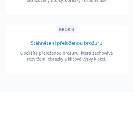
lokalizovány titulky, odrážky i drobný tisk.
KROK 3
Stáhněte si přeloženou brožuru
Obdržíte přeloženou brožuru, která zachovává
rozvržení, obrázky a klíčové výzvy k akci.