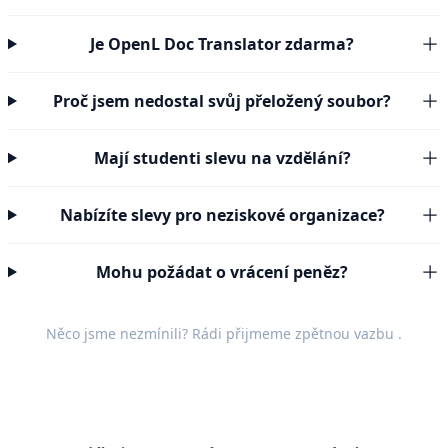
Je OpenL Doc Translator zdarma?
Proč jsem nedostal svůj přeložený soubor?
Mají studenti slevu na vzdělání?
Nabízíte slevy pro neziskové organizace?
Mohu požádat o vrácení peněz?
Něco jsme nezmínili? Rádi přijmeme
zpětnou vazbu
.