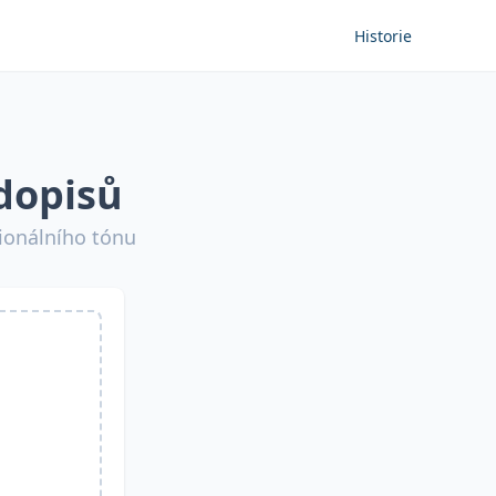
Historie
dopisů
sionálního tónu