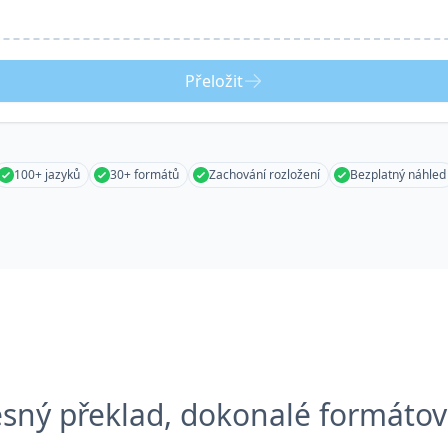
Přeložit
100+ jazyků
30+ formátů
Zachování rozložení
Bezplatný náhled
esný překlad, dokonalé formátov