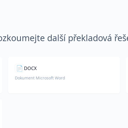
ozkoumejte další překladová řeš
📄
DOCX
Dokument Microsoft Word