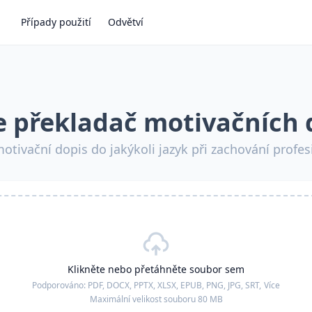
Případy použití
Odvětví
e překladač motivačních 
motivační dopis do jakýkoli jazyk při zachování profe
Klikněte nebo přetáhněte soubor sem
Podporováno:
PDF, DOCX, PPTX, XLSX, EPUB, PNG, JPG, SRT,
Více
Maximální velikost souboru 80 MB