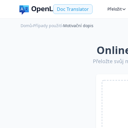
Doc Translator
Přeložit
Domů
›
Případy použití
›
Motivační dopis
Onlin
Přeložte svůj 