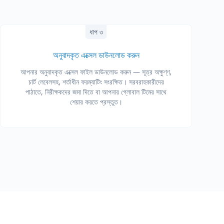
ধাপ ৩
অনুবাদকৃত এক্সেল ডাউনলোড করুন
আপনার অনুবাদকৃত এক্সেল ফাইল ডাউনলোড করুন — সূত্র অক্ষুণ্ণ,
চার্ট লেবেলসহ, শর্তাধীন ফরম্যাটিং সংরক্ষিত। সরবরাহকারীদের
পাঠাতে, নিরীক্ষকদের জমা দিতে বা আপনার গ্লোবাল টিমের সাথে
শেয়ার করতে প্রস্তুত।