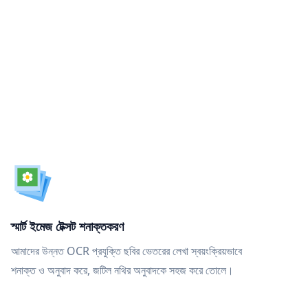
স্মার্ট ইমেজ টেক্সট শনাক্তকরণ
আমাদের উন্নত OCR প্রযুক্তি ছবির ভেতরের লেখা স্বয়ংক্রিয়ভাবে
শনাক্ত ও অনুবাদ করে, জটিল নথির অনুবাদকে সহজ করে তোলে।