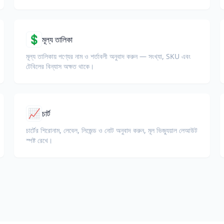
💲
মূল্য তালিকা
মূল্য তালিকায় পণ্যের নাম ও শর্তাবলী অনুবাদ করুন — সংখ্যা, SKU এবং
টেবিলের বিন্যাস অক্ষত থাকে।
📈
চার্ট
চার্টের শিরোনাম, লেবেল, লিজেন্ড ও নোট অনুবাদ করুন, মূল ভিজ্যুয়াল লেআউট
স্পষ্ট রেখে।