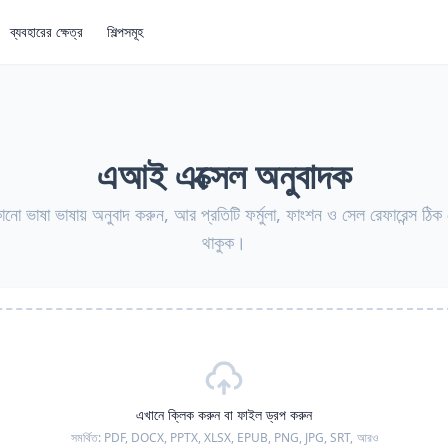
ব্যবহারের ক্ষেত্র
শিল্পসমূহ
এআই এক্সেল অনুবাদক
নো ভাষা ভাষায় অনুবাদ করুন, আর প্রতিটি ফর্মুলা, ফাংশন ও সেল রেফারেন্স ঠি
থাকুক।
এখানে ক্লিক করুন বা ফাইল ড্রপ করুন
সমর্থিত:
PDF, DOCX, PPTX, XLSX, EPUB, PNG, JPG, SRT,
আরও