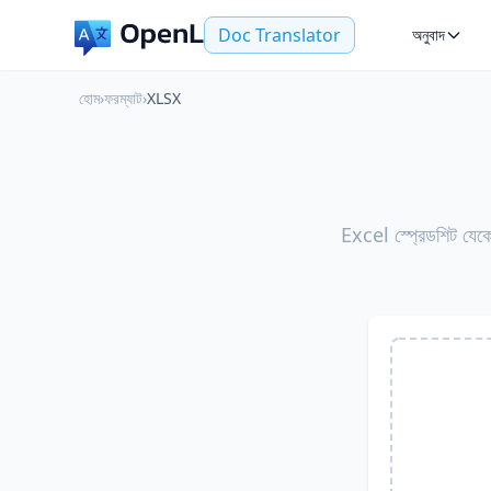
Doc Translator
অনুবাদ
হোম
›
ফরম্যাট
›
XLSX
Excel স্প্রেডশিট যেকো