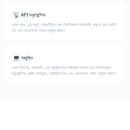
📡
API ডকুমেন্টেশন
কোড ব্লক, এন্ডপয়েন্ট, প্যারামিটার এবং টেকনিক্যাল ফরম্যাটিং অক্ষুণ্ণ রেখে API
ডক এবং ডেভেলপার গাইড অনুবাদ করুন।
💻
প্রযুক্তি
কোড স্নিপেট, ফরম্যাটিং এবং প্রযুক্তিগত পরিভাষা সংরক্ষণ করে টেকনিক্যাল
ডকুমেন্টেশন, API রেফারেন্স, হোয়াইটপেপার এবং ডেভেলপার গাইড অনুবাদ করুন।