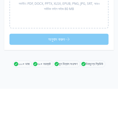
সমর্থিত:
PDF, DOCX, PPTX, XLSX, EPUB, PNG, JPG, SRT,
আরও
সর্বাধিক ফাইল সাইজ 80 MB
অনুবাদ করুন
১০০+ ভাষা
৩০+ ফরম্যাট
মূল বিন্যাস সংরক্ষণ
বিনামূল্যে প্রিভিউ