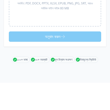
সমর্থিত:
PDF, DOCX, PPTX, XLSX, EPUB, PNG, JPG, SRT,
আরও
সর্বাধিক ফাইল সাইজ 80 MB
অনুবাদ করুন
১০০+ ভাষা
৩০+ ফরম্যাট
মূল বিন্যাস সংরক্ষণ
বিনামূল্যে প্রিভিউ