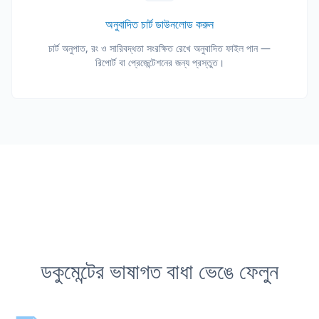
অনুবাদিত চার্ট ডাউনলোড করুন
চার্ট অনুপাত, রং ও সারিবদ্ধতা সংরক্ষিত রেখে অনুবাদিত ফাইল পান —
রিপোর্ট বা প্রেজেন্টেশনের জন্য প্রস্তুত।
ডকুমেন্টের ভাষাগত বাধা ভেঙে ফেলুন