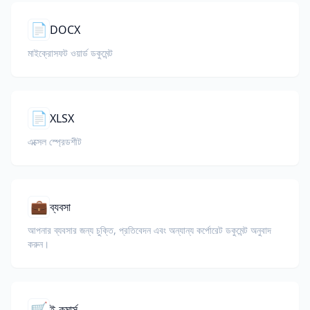
📄
DOCX
মাইক্রোসফট ওয়ার্ড ডকুমেন্ট
📄
XLSX
এক্সেল স্প্রেডশীট
💼
ব্যবসা
আপনার ব্যবসার জন্য চুক্তি, প্রতিবেদন এবং অন্যান্য কর্পোরেট ডকুমেন্ট অনুবাদ
করুন।
🛒
ই-কমার্স