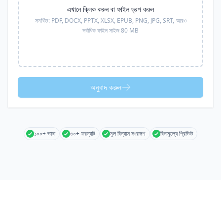
এখানে ক্লিক করুন বা ফাইল ড্রপ করুন
সমর্থিত:
PDF, DOCX, PPTX, XLSX, EPUB, PNG, JPG, SRT,
আরও
সর্বাধিক ফাইল সাইজ 80 MB
অনুবাদ করুন
১০০+ ভাষা
৩০+ ফরম্যাট
মূল বিন্যাস সংরক্ষণ
বিনামূল্যে প্রিভিউ