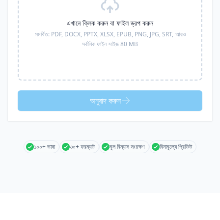
এখানে ক্লিক করুন বা ফাইল ড্রপ করুন
সমর্থিত:
PDF, DOCX, PPTX, XLSX, EPUB, PNG, JPG, SRT,
আরও
সর্বাধিক ফাইল সাইজ 80 MB
অনুবাদ করুন
১০০+ ভাষা
৩০+ ফরম্যাট
মূল বিন্যাস সংরক্ষণ
বিনামূল্যে প্রিভিউ