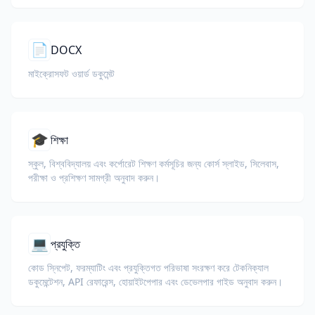
📄
DOCX
মাইক্রোসফট ওয়ার্ড ডকুমেন্ট
🎓
শিক্ষা
স্কুল, বিশ্ববিদ্যালয় এবং কর্পোরেট শিক্ষণ কর্মসূচির জন্য কোর্স স্লাইড, সিলেবাস,
পরীক্ষা ও প্রশিক্ষণ সামগ্রী অনুবাদ করুন।
💻
প্রযুক্তি
কোড স্নিপেট, ফরম্যাটিং এবং প্রযুক্তিগত পরিভাষা সংরক্ষণ করে টেকনিক্যাল
ডকুমেন্টেশন, API রেফারেন্স, হোয়াইটপেপার এবং ডেভেলপার গাইড অনুবাদ করুন।