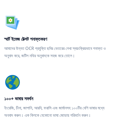
স্মার্ট ইমেজ টেক্সট শনাক্তকরণ
আমাদের উন্নত OCR প্রযুক্তি ছবির ভেতরের লেখা স্বয়ংক্রিয়ভাবে শনাক্ত ও
অনুবাদ করে, জটিল নথির অনুবাদকে সহজ করে তোলে।
১০০+ ভাষার সমর্থন
ইংরেজি, চীনা, জাপানি, আরবি, ফরাসি এবং জার্মানসহ ১০০টির বেশি ভাষার মধ্যে
অনুবাদ করুন। এক ক্লিকে যেকোনো ভাষা জোড়ায় পরিবর্তন করুন।