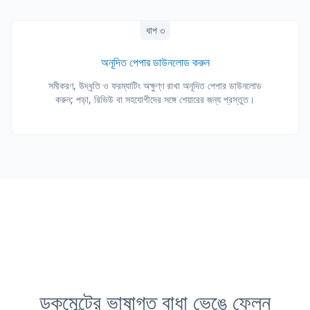
ধাপ ৩
অনূদিত পেপার ডাউনলোড করুন
সমীকরণ, উদ্ধৃতি ও ফরম্যাটিং অক্ষুণ্ণ রাখা অনূদিত পেপার ডাউনলোড
করুন; পড়া, রিভিউ বা সহযোগীদের সঙ্গে শেয়ারের জন্য প্রস্তুত।
ডকুমেন্টের ভাষাগত বাধা ভেঙে ফেলুন