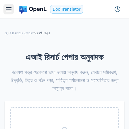
Doc Translator
হোম
›
ব্যবহারের ক্ষেত্র
›
গবেষণা পত্র
এআই রিসার্চ পেপার অনুবাদক
গবেষণা পত্র যেকোনো ভাষা ভাষায় অনুবাদ করুন, যেখানে সমীকরণ,
উদ্ধৃতি, চিত্র ও গঠন পড়া, সাহিত্য পর্যালোচনা ও সহযোগিতার জন্য
অক্ষুণ্ণ থাকে।