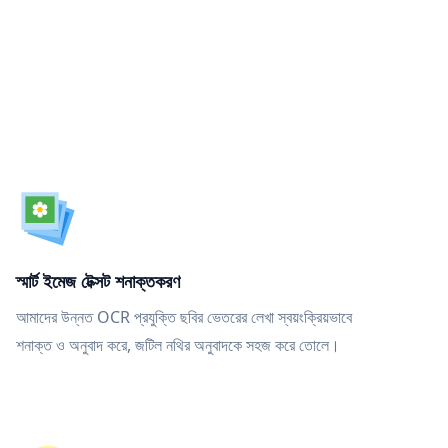
স্মার্ট ইমেজ টেক্সট শনাক্তকরণ
আমাদের উন্নত OCR প্রযুক্তি ছবির ভেতরের লেখা স্বয়ংক্রিয়ভাবে
শনাক্ত ও অনুবাদ করে, জটিল নথির অনুবাদকে সহজ করে তোলে।