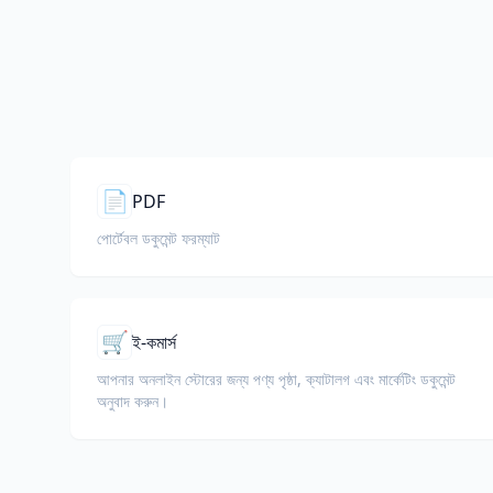
📄
PDF
পোর্টেবল ডকুমেন্ট ফরম্যাট
🛒
ই-কমার্স
আপনার অনলাইন স্টোরের জন্য পণ্য পৃষ্ঠা, ক্যাটালগ এবং মার্কেটিং ডকুমেন্ট
অনুবাদ করুন।