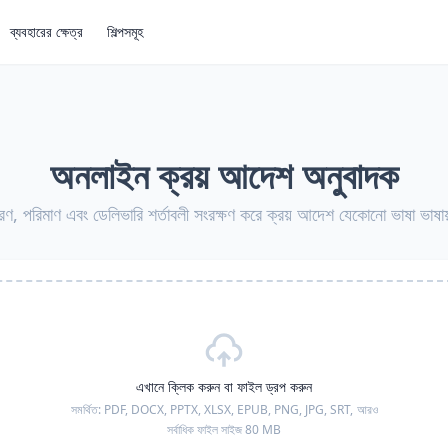
ব্যবহারের ক্ষেত্র
শিল্পসমূহ
অনলাইন ক্রয় আদেশ অনুবাদক
ণ, পরিমাণ এবং ডেলিভারি শর্তাবলী সংরক্ষণ করে ক্রয় আদেশ যেকোনো ভাষা ভাষায
এখানে ক্লিক করুন বা ফাইল ড্রপ করুন
সমর্থিত:
PDF, DOCX, PPTX, XLSX, EPUB, PNG, JPG, SRT,
আরও
সর্বাধিক ফাইল সাইজ 80 MB