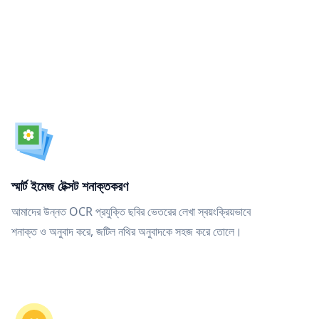
স্মার্ট ইমেজ টেক্সট শনাক্তকরণ
আমাদের উন্নত OCR প্রযুক্তি ছবির ভেতরের লেখা স্বয়ংক্রিয়ভাবে
শনাক্ত ও অনুবাদ করে, জটিল নথির অনুবাদকে সহজ করে তোলে।