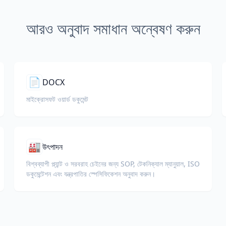
আরও অনুবাদ সমাধান অন্বেষণ করুন
📄
DOCX
মাইক্রোসফট ওয়ার্ড ডকুমেন্ট
🏭
উৎপাদন
বিশ্বব্যাপী প্ল্যান্ট ও সরবরাহ চেইনের জন্য SOP, টেকনিক্যাল ম্যানুয়াল, ISO
ডকুমেন্টেশন এবং যন্ত্রপাতির স্পেসিফিকেশন অনুবাদ করুন।