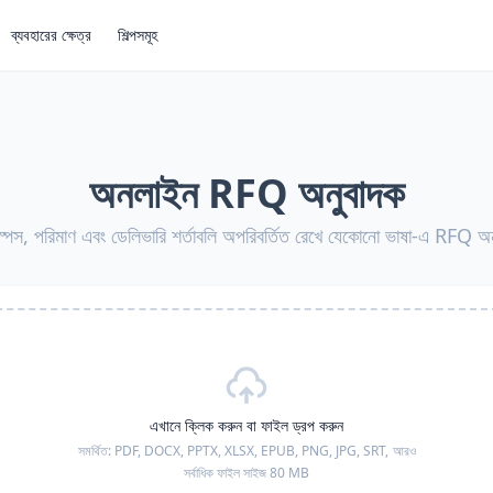
ব্যবহারের ক্ষেত্র
শিল্পসমূহ
অনলাইন RFQ অনুবাদক
পেস, পরিমাণ এবং ডেলিভারি শর্তাবলি অপরিবর্তিত রেখে যেকোনো ভাষা-এ RFQ অন
এখানে ক্লিক করুন বা ফাইল ড্রপ করুন
সমর্থিত:
PDF, DOCX, PPTX, XLSX, EPUB, PNG, JPG, SRT,
আরও
সর্বাধিক ফাইল সাইজ 80 MB