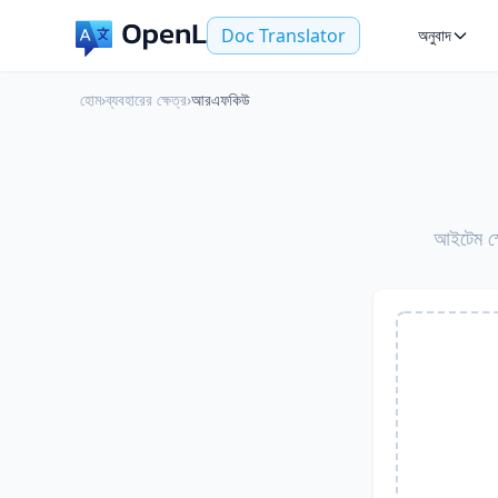
Doc Translator
অনুবাদ
হোম
›
ব্যবহারের ক্ষেত্র
›
আরএফকিউ
আইটেম স্