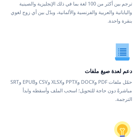
ترجم بين أكثر من 100 لغة بما في ذلك الإنجليزية والصينية
واليابانية والعربية والفرنسية والألمانية، وبدّل بين أي زوج لغوي
بنقرة واحدة.
دعم لعدة صيغ ملفات
حمّل ملفات PDF وDOCX وPPTX وXLSX وCSV وEPUB وSRT
مباشرةً دون حاجة للتحويل؛ اسحب الملف وأسقطه وابدأ
الترجمة.