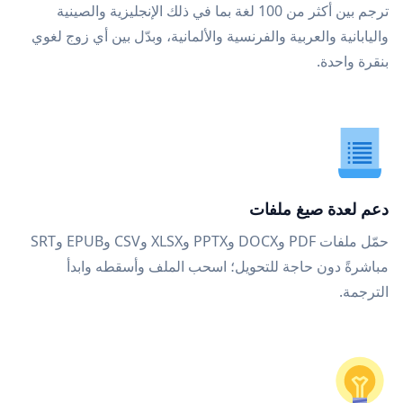
ترجم بين أكثر من 100 لغة بما في ذلك الإنجليزية والصينية
واليابانية والعربية والفرنسية والألمانية، وبدّل بين أي زوج لغوي
بنقرة واحدة.
دعم لعدة صيغ ملفات
حمّل ملفات PDF وDOCX وPPTX وXLSX وCSV وEPUB وSRT
مباشرةً دون حاجة للتحويل؛ اسحب الملف وأسقطه وابدأ
الترجمة.