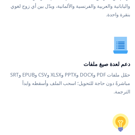
واليابانية والعربية والفرنسية والألمانية، وبدّل بين أي زوج لغوي
بنقرة واحدة.
دعم لعدة صيغ ملفات
حمّل ملفات PDF وDOCX وPPTX وXLSX وCSV وEPUB وSRT
مباشرةً دون حاجة للتحويل؛ اسحب الملف وأسقطه وابدأ
الترجمة.