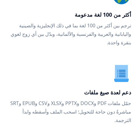
أكثر من 100 لغة مدعومة
ترجم بين أكثر من 100 لغة بما في ذلك الإنجليزية والصينية
واليابانية والعربية والفرنسية والألمانية، وبدّل بين أي زوج لغوي
بنقرة واحدة.
دعم لعدة صيغ ملفات
حمّل ملفات PDF وDOCX وPPTX وXLSX وCSV وEPUB وSRT
مباشرةً دون حاجة للتحويل؛ اسحب الملف وأسقطه وابدأ
الترجمة.