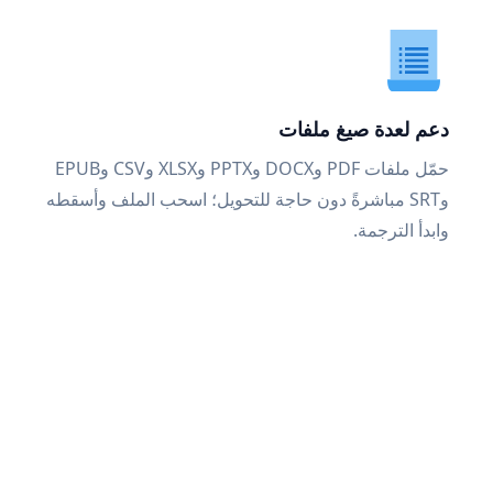
دعم لعدة صيغ ملفات
حمّل ملفات PDF وDOCX وPPTX وXLSX وCSV وEPUB
وSRT مباشرةً دون حاجة للتحويل؛ اسحب الملف وأسقطه
وابدأ الترجمة.