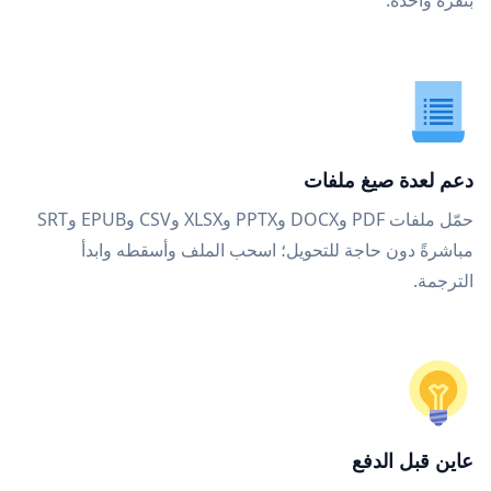
بنقرة واحدة.
دعم لعدة صيغ ملفات
حمّل ملفات PDF وDOCX وPPTX وXLSX وCSV وEPUB وSRT
مباشرةً دون حاجة للتحويل؛ اسحب الملف وأسقطه وابدأ
الترجمة.
عاين قبل الدفع