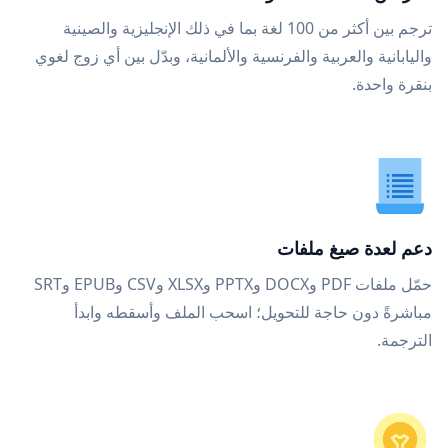
ترجم بين أكثر من 100 لغة بما في ذلك الإنجليزية والصينية
واليابانية والعربية والفرنسية والألمانية، وبدّل بين أي زوج لغوي
بنقرة واحدة.
دعم لعدة صيغ ملفات
حمّل ملفات PDF وDOCX وPPTX وXLSX وCSV وEPUB وSRT
مباشرةً دون حاجة للتحويل؛ اسحب الملف وأسقطه وابدأ
الترجمة.