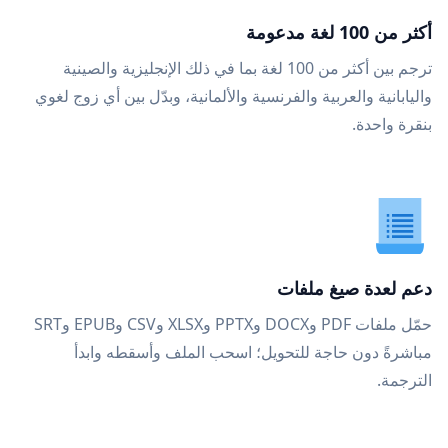
أكثر من 100 لغة مدعومة
ترجم بين أكثر من 100 لغة بما في ذلك الإنجليزية والصينية
واليابانية والعربية والفرنسية والألمانية، وبدّل بين أي زوج لغوي
بنقرة واحدة.
دعم لعدة صيغ ملفات
حمّل ملفات PDF وDOCX وPPTX وXLSX وCSV وEPUB وSRT
مباشرةً دون حاجة للتحويل؛ اسحب الملف وأسقطه وابدأ
الترجمة.