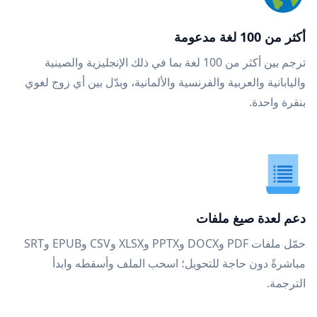
أكثر من 100 لغة مدعومة
ترجم بين أكثر من 100 لغة بما في ذلك الإنجليزية والصينية
واليابانية والعربية والفرنسية والألمانية، وبدّل بين أي زوج لغوي
بنقرة واحدة.
دعم لعدة صيغ ملفات
حمّل ملفات PDF وDOCX وPPTX وXLSX وCSV وEPUB وSRT
مباشرةً دون حاجة للتحويل؛ اسحب الملف وأسقطه وابدأ
الترجمة.