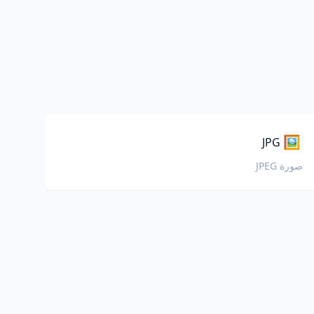
🖼️
JPG
صورة JPEG