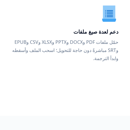
دعم لعدة صيغ ملفات
حمّل ملفات PDF وDOCX وPPTX وXLSX وCSV وEPUB
وSRT مباشرةً دون حاجة للتحويل؛ اسحب الملف وأسقطه
وابدأ الترجمة.