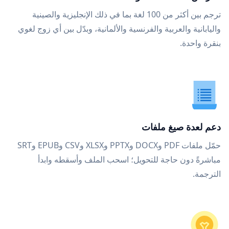
ترجم بين أكثر من 100 لغة بما في ذلك الإنجليزية والصينية
واليابانية والعربية والفرنسية والألمانية، وبدّل بين أي زوج لغوي
بنقرة واحدة.
دعم لعدة صيغ ملفات
حمّل ملفات PDF وDOCX وPPTX وXLSX وCSV وEPUB وSRT
مباشرةً دون حاجة للتحويل؛ اسحب الملف وأسقطه وابدأ
الترجمة.