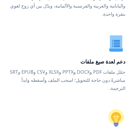
واليابانية والعربية والفرنسية والألمانية، وبدّل بين أي زوج لغوي
بنقرة واحدة.
دعم لعدة صيغ ملفات
حمّل ملفات PDF وDOCX وPPTX وXLSX وCSV وEPUB وSRT
مباشرةً دون حاجة للتحويل؛ اسحب الملف وأسقطه وابدأ
الترجمة.