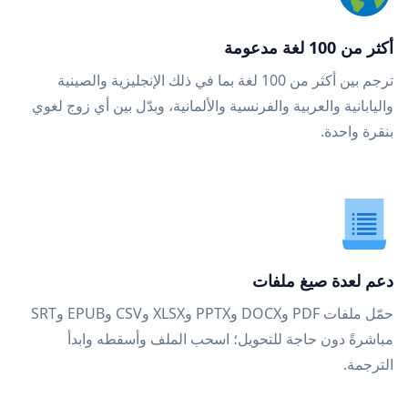
أكثر من 100 لغة مدعومة
ترجم بين أكثر من 100 لغة بما في ذلك الإنجليزية والصينية
واليابانية والعربية والفرنسية والألمانية، وبدّل بين أي زوج لغوي
بنقرة واحدة.
دعم لعدة صيغ ملفات
حمّل ملفات PDF وDOCX وPPTX وXLSX وCSV وEPUB وSRT
مباشرةً دون حاجة للتحويل؛ اسحب الملف وأسقطه وابدأ
الترجمة.