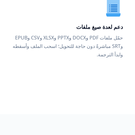
دعم لعدة صيغ ملفات
حمّل ملفات PDF وDOCX وPPTX وXLSX وCSV وEPUB
وSRT مباشرةً دون حاجة للتحويل؛ اسحب الملف وأسقطه
وابدأ الترجمة.