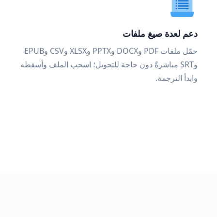
دعم لعدة صيغ ملفات
حمّل ملفات PDF وDOCX وPPTX وXLSX وCSV وEPUB
وSRT مباشرةً دون حاجة للتحويل؛ اسحب الملف وأسقطه
وابدأ الترجمة.