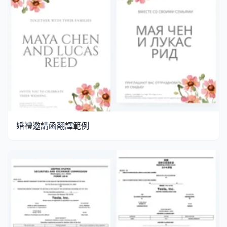
婚禮邀請函翻譯範例