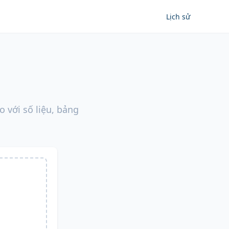
Lịch sử
n
o với số liệu, bảng