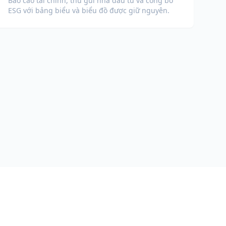
Báo cáo tài chính, thư gửi nhà đầu tư và công bố
ESG với bảng biểu và biểu đồ được giữ nguyên.