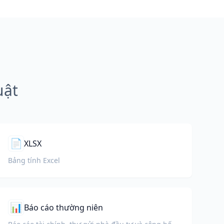
uật
📄
XLSX
Bảng tính Excel
📊
Báo cáo thường niên