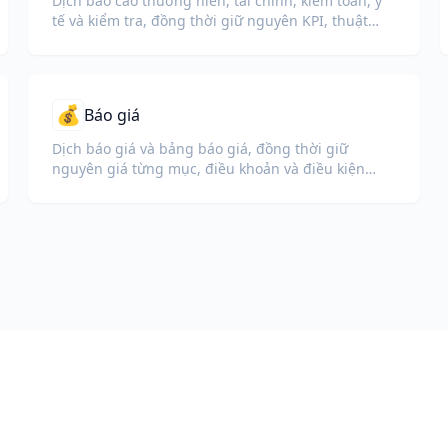
Dịch báo cáo thường niên, tài chính, kiểm toán, y
tế và kiểm tra, đồng thời giữ nguyên KPI, thuật
ngữ tuân thủ, ghi chú rà soát và phụ lục.
💰
Báo giá
Dịch báo giá và bảng báo giá, đồng thời giữ
nguyên giá từng mục, điều khoản và điều kiện
thanh toán.