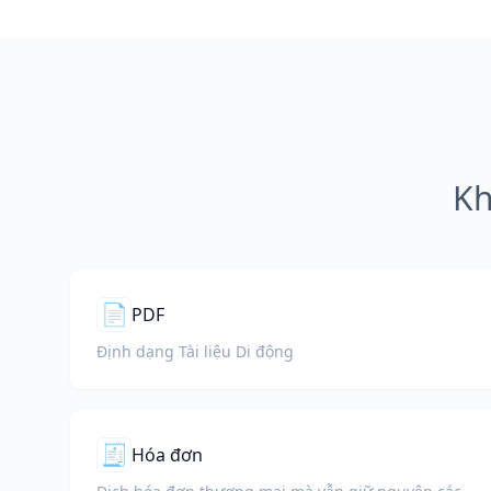
Kh
📄
PDF
Định dạng Tài liệu Di động
🧾
Hóa đơn