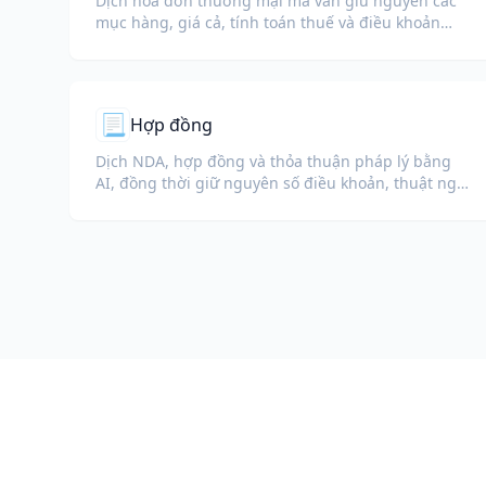
Dịch hóa đơn thương mại mà vẫn giữ nguyên các
mục hàng, giá cả, tính toán thuế và điều khoản
thương mại.
📃
Hợp đồng
Dịch NDA, hợp đồng và thỏa thuận pháp lý bằng
AI, đồng thời giữ nguyên số điều khoản, thuật ngữ
được định nghĩa và khu vực chữ ký.