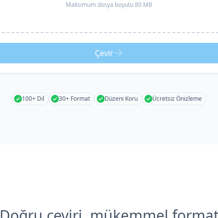
Maksimum dosya boyutu 80 MB
Çevir
100+ Dil
30+ Format
Düzeni Koru
Ücretsiz Önizleme
Doğru çeviri, mükemmel forma