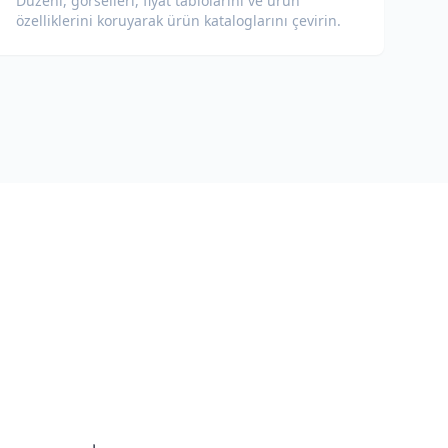
Düzeni, görselleri, fiyat tablolarını ve ürün
özelliklerini koruyarak ürün kataloglarını çevirin.