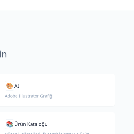
in
🎨
AI
Adobe Illustrator Grafiği
📚
Ürün Kataloğu