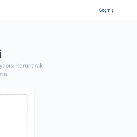
Geçmiş
i
m yapısı korunarak
rin.