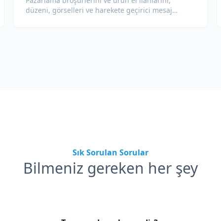
Pazarlama broşürlerini ve ürün el ilanlarını,
düzeni, görselleri ve harekete geçirici mesaj
bölümlerini koruyarak çevirin.
Sık Sorulan Sorular
Bilmeniz gereken her şey