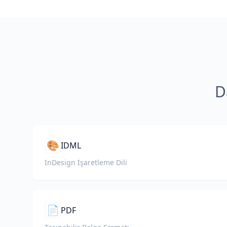
D
🎨
IDML
InDesign İşaretleme Dili
📄
PDF