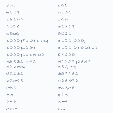
ఖైమర్
లాటిన్
ఉజ్బెక్
బర్మీస్
జార్జియన్
ఒడియా
స్వాహిలి
అమ్హారిక్
ఉయ్ఘుర్
యిడ్డిష్
జపనీస్ (గౌరవార్థకాలు)
జపనీస్ (వినయం)
జపనీస్ (మర్యాద)
జపనీస్ (వ్రాతపూర్వక)
జపనీస్ (సాధారణ రూపం)
టిగ్రిన్యా
తుర్క్‌మెన్ (లాటిన్
తుర్క్‌మెన్ (సిరిలిక్
అక్షరాలు)
అక్షరాలు)
బోస్నియన్
మాంటెనెగ్రిన్
ఐస్లాండిక్
ఆఫ్రికాన్స్
బాస్క్
గాలిషియన్
హౌసా
ఇగ్బో
వెల్ష్
సోమాలి
యొరుబా
జులు