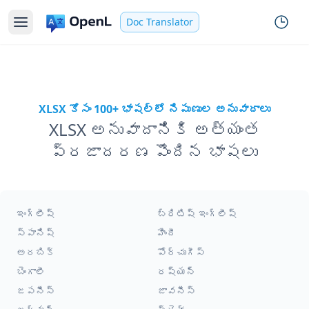
Doc Translator
XLSX కోసం 100+ భాషల్లో నిపుణుల అనువాదాలు
XLSX అనువాదానికి అత్యంత
ప్రజాదరణ పొందిన భాషలు
ఇంగ్లీష్
బ్రిటిష్ ఇంగ్లీష్
స్పానిష్
హిందీ
అరబిక్
పోర్చుగీస్
బెంగాలీ
రష్యన్
జపనీస్
జావనీస్