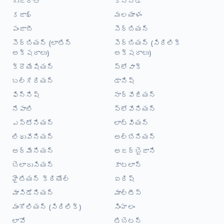
గుజరాతీ
కన్నడ
కజాఖ్
మలయాళం
పంజాబీ
సెర్బియన్
సెర్బియన్ (లాటిన్
సెర్బియన్ (సిరిలిక్
అక్షరాలు)
అక్షరాలు)
క్రొయేషియన్
స్లోవాక్
బల్గేరియన్
డానిష్
ఫిన్నిష్
నార్వేజియన్
నేపాలి
స్లోవేనియన్
ఎస్టోనియన్
లాట్వియన్
లిథువేనియన్
అల్బేనియన్
అర్మేనియన్
అజర్బైజాని
బెలారుసియన్
కాటలాన్
హైటియన్ క్రియోల్
ఐరిష్
మాసిడోనియన్
మాల్టీస్
మంగోలియన్ (సిరిలిక్)
సింహలం
లావో
టిబెటన్