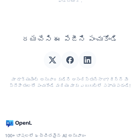
ఫీడ్‌బ్యాక్
.
దయచేసి ఈ పేజీని పంచుకోండి
మా డాక్యుమెంట్ అనువాదకుడిని ఆనందిస్తున్నారా? దీన్ని మీ
స్నేహితులతో పంచుకోండి మరియు మాకు ఎదుగుట్లో సహాయపడండి!
100+ భాషలలో ఖచ్చితమైన AI అనువాదం