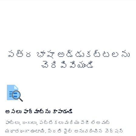
పత్ర భాషా అడ్డుకట్టలను
చెరిపివేయండి
అసలు ఫార్మాట్‌ను కాపాడండి
ఫాంట్లు, రంగులు, పట్టికలు మరియు పేజీ లేఅవుట్
యథాతథంగా ఉంటాయి. ప్రతి ఫైల్ అనువదించిన వెర్షన్