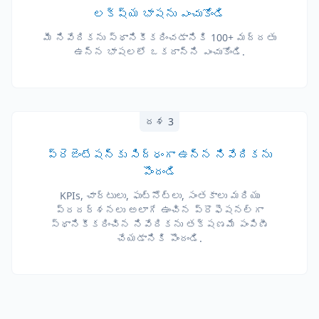
లక్ష్య భాషను ఎంచుకోండి
మీ నివేదికను స్థానికీకరించడానికి 100+ మద్దతు
ఉన్న భాషలలో ఒకదాన్ని ఎంచుకోండి.
దశ 3
ప్రెజెంటేషన్‌కు సిద్ధంగా ఉన్న నివేదికను
పొందండి
KPIs, చార్టులు, ఫుట్‌నోట్లు, సంతకాలు మరియు
ప్రదర్శనలు అలాగే ఉంచిన ప్రొఫెషనల్‌గా
స్థానికీకరించిన నివేదికను తక్షణమే పంపిణీ
చేయడానికి పొందండి.