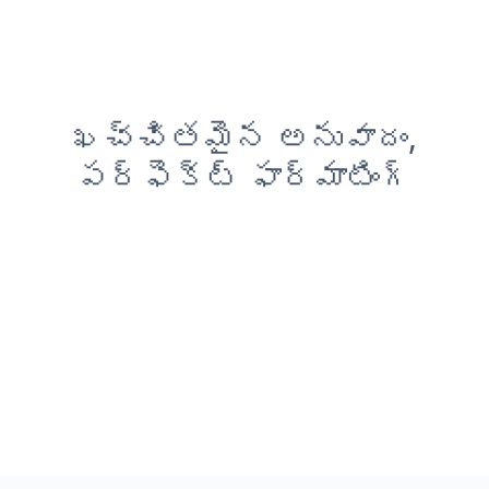
ఖచ్చితమైన అనువాదం,
పర్ఫెక్ట్ ఫార్మాటింగ్