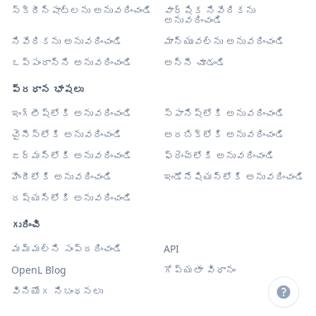
స్క్రీన్‌షాట్‌లను అనువదించండి
వార్షిక నివేదికను
అనువదించండి
నివేదికను అనువదించండి
మాన్యువల్‌ను అనువదించండి
ఒప్పందాన్ని అనువదించండి
అన్నీ చూడండి
ప్రధాన భాషలు
ఇంగ్లీష్‌లోకి అనువదించండి
స్పానిష్‌లోకి అనువదించండి
చైనీస్‌లోకి అనువదించండి
అరబిక్‌లోకి అనువదించండి
జర్మన్‌లోకి అనువదించండి
ఫ్రెంచ్‌లోకి అనువదించండి
హిందీలోకి అనువదించండి
ఇండోనేషియన్‌లోకి అనువదించండి
రష్యన్‌లోకి అనువదించండి
గురించి
మమ్మల్ని సంప్రదించండి
API
OpenL Blog
గోప్యతా విధానం
వినియోగ నిబంధనలు