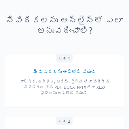
నివేదికలను ఆన్‌లైన్‌లో ఎలా
అనువదించాలి?
దశ 1
మీ నివేదికను అప్‌లోడ్ చేయండి
వార్షిక, ఆర్థిక, ఆడిట్, వైద్య లేదా పరీక్ష
నివేదికల కోసం PDF, DOCX, PPTX లేదా XLSX
ఫైళ్లను అప్‌లోడ్ చేయండి.
దశ 2