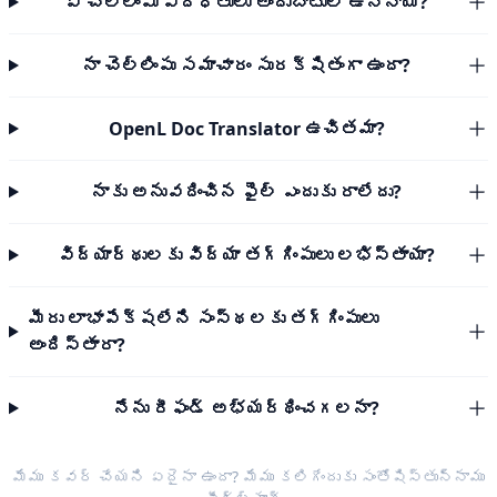
ఏ చెల్లింపు పద్ధతులు అందుబాటులో ఉన్నాయి?
నా చెల్లింపు సమాచారం సురక్షితంగా ఉందా?
OpenL Doc Translator ఉచితమా?
నాకు అనువదించిన ఫైల్ ఎందుకు రాలేదు?
విద్యార్థులకు విద్యా తగ్గింపులు లభిస్తాయా?
మీరు లాభాపేక్షలేని సంస్థలకు తగ్గింపులు
అందిస్తారా?
నేను రీఫండ్ అభ్యర్థించగలనా?
మేము కవర్ చేయని ఏదైనా ఉందా? మేము కలిగేందుకు సంతోషిస్తున్నాము