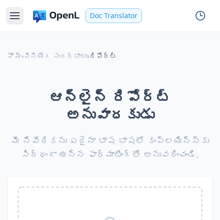
Doc Translator
హోమ్
›
వినియోగ సందర్భాలు
›
రిపోర్ట్
ఆన్‌లైన్ రిపోర్ట్
అనువాదకుడు
మీ నివేదికను ఏదైనా భాష భాషలో కంప్లయిన్స్‌కు
సిద్ధంగా ఉన్న ఫార్మాటింగ్‌తో అనువదించండి.