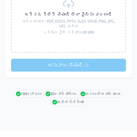
ఇక్కడ క్లిక్ చేయండి లేదా ఫైల్‌ను వదలండి
మద్దతు ఉంది:
PDF, DOCX, PPTX, XLSX, EPUB, PNG, JPG,
SRT,
మరింత
గరిష్ట ఫైల్ పరిమాణం 80 MB
అనువాదం చేయండి
100+ భాషలు
30+ ఫార్మాట్లు
అసలు లేఅవుట్ ఉంచు
ఉచిత ప్రివ్యూ