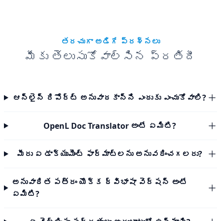
తరచుగా అడిగే ప్రశ్నలు
మీకు తెలుసుకోవాల్సిన ప్రతిదీ
ఆన్‌లైన్ రిపోర్ట్ అనువాదకాన్ని ఎందుకు ఎంచుకోవాలి?
OpenL Doc Translator అంటే ఏమిటి?
మీరు ఏ డాక్యుమెంట్ ఫార్మాట్‌లను అనువదించగలరు?
అనువాదిత పత్రం యొక్క ద్విభాషా వెర్షన్ అంటే
ఏమిటి?