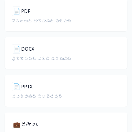
📄
PDF
పోర్టబుల్ డాక్యుమెంట్ ఫార్మాట్
📄
DOCX
మైక్రోసాఫ్ట్ వర్డ్ డాక్యుమెంట్
📄
PPTX
పవర్‌పాయింట్ ప్రజెంటేషన్
💼
వ్యాపారం