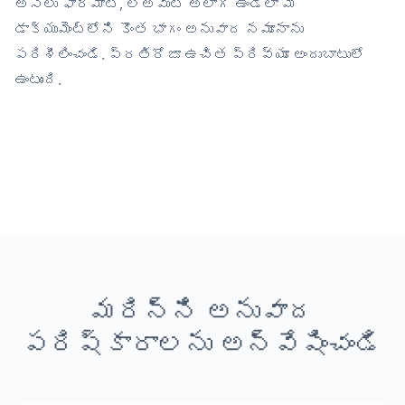
అసలు ఫార్మాట్, లేఅవుట్ అలాగే ఉండేలా మీ
డాక్యుమెంట్‌లోని కొంత భాగం అనువాద నమూనాను
పరిశీలించండి. ప్రతిరోజూ ఉచిత ప్రివ్యూ అందుబాటులో
ఉంటుంది.
మరిన్ని అనువాద
పరిష్కారాలను అన్వేషించండి