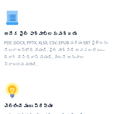
అనేక ఫైల్ ఫార్మాట్‌లకు మద్దతు
PDF, DOCX, PPTX, XLSX, CSV, EPUB మరియు SRT ఫైళ్లను
నేరుగా అప్‌లోడ్ చేయండి. ఫైల్ మార్పిడి అవసరం లేదు—
డ్రాగ్ చేసి డ్రాప్ చేయండి, వెంటనే అనువాదం
ప్రారంభమవుతుంది.
చెల్లించే ముందు ప్రివ్యూ