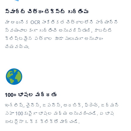
స్మార్ట్ చిత్రం టెక్స్ట్ గుర్తింపు
మా ఆధునిక OCR సాంకేతికత చిత్రాలలోని పాఠ్యాన్ని
స్వయంచాలకంగా గుర్తించి అనువదిస్తుంది, కాబట్టి
క్లిష్టమైన పత్రాల కూడా సులువుగా అనువాదం
చేయవచ్చు.
100+ భాషల మద్దతు
ఇంగ్లీష్, చైనీస్, జపనీస్, అరబిక్, ఫ్రెంచ్, జర్మన్
సహా 100కుపైగా భాషల మధ్య అనువదించండి. ఏ భాష
జంటనైనా ఒక్క క్లిక్‌తో మార్చండి.