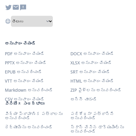
అనువాదం చేయండి
PDF అనువాదం చేయండి
DOCX అనువాదం చేయండి
PPTX అనువాదం చేయండి
XLSX అనువాదం చేయండి
EPUB అనువదించండి
SRT అనువాదం చేయండి
VTT అనువాదం చేయండి
HTML అనువాదం చేయండి
Markdown అనువదించండి
ZIP ఫైళ్లను అనువదించండి
CSV అనువాదం చేయండి
అన్నీ చూడండి
వినియోగ సందర్భాలు
విద్యా ప్రామాణిక పత్రాలను
పరిశోధనా పత్రాన్ని
అనువదించండి
అనువదించండి
రెజ్యూమ్‌ను అనువదించండి
స్కాన్ చేసిన డాక్యుమెంట్‌ను
అనువదించండి