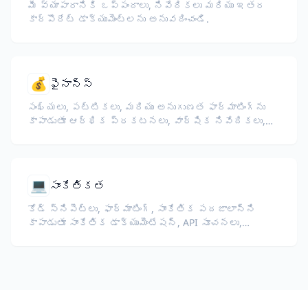
మీ వ్యాపారానికి ఒప్పందాలు, నివేదికలు మరియు ఇతర
కార్పొరేట్ డాక్యుమెంట్లను అనువదించండి.
💰
ఫైనాన్స్
సంఖ్యలు, పట్టికలు, మరియు అనుగుణత ఫార్మాటింగ్‌ను
కాపాడుతూ ఆర్థిక ప్రకటనలు, వార్షిక నివేదికలు,
పెట్టుబడిదారుల పత్రాలు, మరియు నియంత్రణ
దాఖలాలను అనువదించండి.
💻
సాంకేతికత
కోడ్ స్నిపెట్లు, ఫార్మాటింగ్, సాంకేతిక పదజాలాన్ని
కాపాడుతూ సాంకేతిక డాక్యుమెంటేషన్, API సూచనలు,
వైట్‌పేపర్లు, డెవలపర్ గైడ్‌లను అనువదించండి.