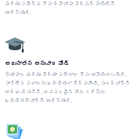
మరియు సమీక్ష కోసం ద్విభాషా వెర్షన్ రెండింటినీ
అందిస్తుంది.
అధునాతన అనువాద మోడ్
వ్యాపార మరియు విద్యా పత్రాల కోసం రూపొందించబడింది.
సాంకేతిక పదాలను ఖచ్చితంగా నిర్వహించి, సందర్భాన్ని
అర్థం చేసుకొని, అవసరమైన చోట గరిష్ట
ఖచ్చితత్వాన్ని అందిస్తుంది.