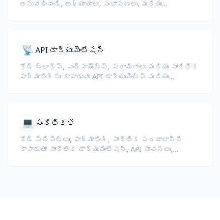
అనువదించండి, అధ్యాయాలు, సంభాషణలు, మరియు
చదువుతున్న ప్రవాహాన్ని కాపాడుతూ.
📡
API డాక్యుమెంటేషన్
కోడ్ బ్లాక్స్, ఎండ్పాయింట్స్, పరామితులు మరియు సాంకేతిక
ఫార్మాటింగ్‌ను కాపాడుతూ API డాక్యుమెంట్స్ మరియు
డెవలపర్ గైడ్స్‌ను అనువదించండి.
💻
సాంకేతికత
కోడ్ స్నిపెట్లు, ఫార్మాటింగ్, సాంకేతిక పదజాలాన్ని
కాపాడుతూ సాంకేతిక డాక్యుమెంటేషన్, API సూచనలు,
వైట్‌పేపర్లు, డెవలపర్ గైడ్‌లను అనువదించండి.