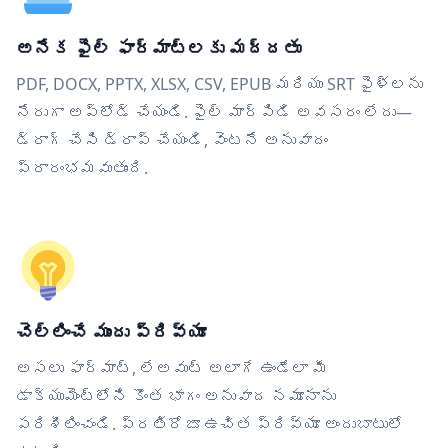
అనేక ఫైల్ ఫార్మాట్‌లకు మద్దతు
PDF, DOCX, PPTX, XLSX, CSV, EPUB మరియు SRT ఫైళ్లను
నేరుగా అప్‌లోడ్ చేయండి. ఫైల్ మార్పిడి అవసరం లేదు—
డ్రాగ్ చేసి డ్రాప్ చేయండి, వెంటనే అనువాదం
ప్రారంభమవుతుంది.
చెల్లించే ముందు ప్రివ్యూ
అసలు ఫార్మాట్, లేఅవుట్ అలాగే ఉండేలా మీ
డాక్యుమెంట్‌లోని కొంత భాగం అనువాద నమూనాను
పరిశీలించండి. ప్రతిరోజూ ఉచిత ప్రివ్యూ అందుబాటులో