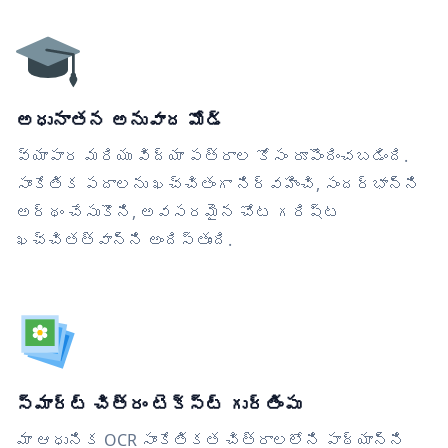
అధునాతన అనువాద మోడ్
వ్యాపార మరియు విద్యా పత్రాల కోసం రూపొందించబడింది.
సాంకేతిక పదాలను ఖచ్చితంగా నిర్వహించి, సందర్భాన్ని
అర్థం చేసుకొని, అవసరమైన చోట గరిష్ట
ఖచ్చితత్వాన్ని అందిస్తుంది.
స్మార్ట్ చిత్రం టెక్స్ట్ గుర్తింపు
మా ఆధునిక OCR సాంకేతికత చిత్రాలలోని పాఠ్యాన్ని