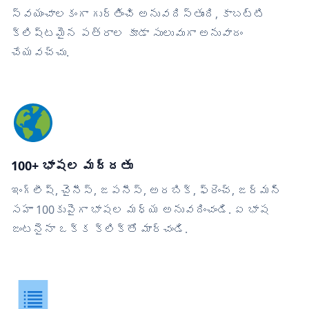
స్వయంచాలకంగా గుర్తించి అనువదిస్తుంది, కాబట్టి
క్లిష్టమైన పత్రాల కూడా సులువుగా అనువాదం
చేయవచ్చు.
100+ భాషల మద్దతు
ఇంగ్లీష్, చైనీస్, జపనీస్, అరబిక్, ఫ్రెంచ్, జర్మన్
సహా 100కుపైగా భాషల మధ్య అనువదించండి. ఏ భాష
జంటనైనా ఒక్క క్లిక్‌తో మార్చండి.