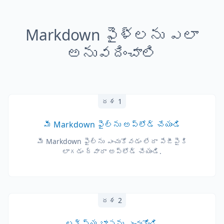
Markdown ఫైళ్లను ఎలా
అనువదించాలి
దశ 1
మీ Markdown ఫైల్‌ను అప్‌లోడ్ చేయండి
మీ Markdown ఫైల్‌ను ఎంచుకోవడం లేదా పేజీపైకి
లాగడం ద్వారా అప్‌లోడ్ చేయండి.
దశ 2
లక్ష్య భాషను ఎంచుకోండి