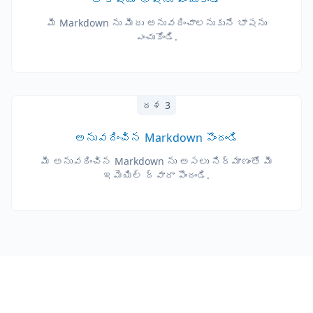
మీ Markdown ను మీరు అనువదించాలనుకునే భాషను
ఎంచుకోండి.
దశ 3
అనువదించిన Markdown పొందండి
మీ అనువదించిన Markdown ను అసలు నిర్మాణంతో మీ
ఇమెయిల్ ద్వారా పొందండి.