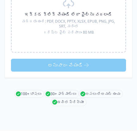
ఇక్కడ క్లిక్ చేయండి లేదా ఫైల్‌ను వదలండి
మద్దతు ఉంది:
PDF, DOCX, PPTX, XLSX, EPUB, PNG, JPG,
SRT,
మరింత
గరిష్ట ఫైల్ పరిమాణం 80 MB
అనువాదం చేయండి
100+ భాషలు
30+ ఫార్మాట్లు
అసలు లేఅవుట్ ఉంచు
ఉచిత ప్రివ్యూ