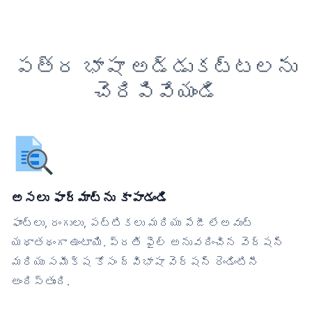
పత్ర భాషా అడ్డుకట్టలను
చెరిపివేయండి
అసలు ఫార్మాట్‌ను కాపాడండి
ఫాంట్లు, రంగులు, పట్టికలు మరియు పేజీ లేఅవుట్
యథాతథంగా ఉంటాయి. ప్రతి ఫైల్ అనువదించిన వెర్షన్
మరియు సమీక్ష కోసం ద్విభాషా వెర్షన్ రెండింటినీ
అందిస్తుంది.