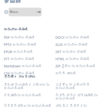
అనువాదం చేయండి
PDF అనువాదం చేయండి
DOCX అనువాదం చేయండి
PPTX అనువాదం చేయండి
XLSX అనువాదం చేయండి
EPUB అనువదించండి
SRT అనువాదం చేయండి
VTT అనువాదం చేయండి
HTML అనువాదం చేయండి
Markdown అనువదించండి
ZIP ఫైళ్లను అనువదించండి
CSV అనువాదం చేయండి
అన్నీ చూడండి
వినియోగ సందర్భాలు
విద్యా ప్రామాణిక పత్రాలను
పరిశోధనా పత్రాన్ని
అనువదించండి
అనువదించండి
రెజ్యూమ్‌ను అనువదించండి
స్కాన్ చేసిన డాక్యుమెంట్‌ను
అనువదించండి
స్క్రీన్‌షాట్‌లను అనువదించండి
వార్షిక నివేదికను