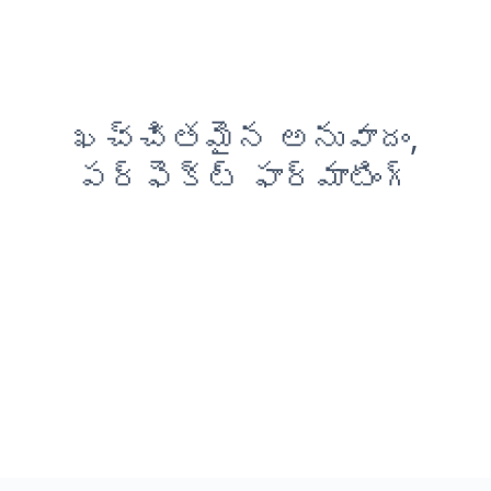
ఖచ్చితమైన అనువాదం,
పర్ఫెక్ట్ ఫార్మాటింగ్