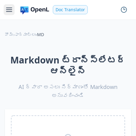
Doc Translator
హోమ్
›
ఫార్మాట్లు
›
MD
Markdown ట్రాన్స్‌లేటర్
ఆన్‌లైన్
AI ద్వారా అసలు నిర్మాణంతో Markdown
అనువదించండి