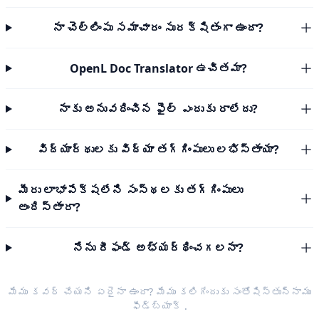
నా చెల్లింపు సమాచారం సురక్షితంగా ఉందా?
OpenL Doc Translator ఉచితమా?
నాకు అనువదించిన ఫైల్ ఎందుకు రాలేదు?
విద్యార్థులకు విద్యా తగ్గింపులు లభిస్తాయా?
మీరు లాభాపేక్షలేని సంస్థలకు తగ్గింపులు
అందిస్తారా?
నేను రీఫండ్ అభ్యర్థించగలనా?
మేము కవర్ చేయని ఏదైనా ఉందా? మేము కలిగేందుకు సంతోషిస్తున్నాము
ఫీడ్‌బ్యాక్
.