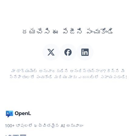
దయచేసి ఈ పేజీని పంచుకోండి
మా డాక్యుమెంట్ అనువాదకుడిని ఆనందిస్తున్నారా? దీన్ని మీ
స్నేహితులతో పంచుకోండి మరియు మాకు ఎదుగుట్లో సహాయపడండి!
100+ భాషలలో ఖచ్చితమైన AI అనువాదం