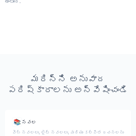
ఉంటుంది.
మరిన్ని అనువాద
పరిష్కారాలను అన్వేషించండి
📚
నవల
వెబ్ నవలలు, లైట్ నవలలు, మరియు కల్పిత రచనలను