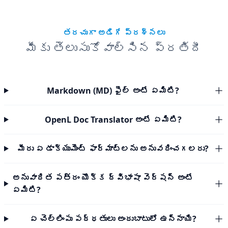
తరచుగా అడిగే ప్రశ్నలు
మీకు తెలుసుకోవాల్సిన ప్రతిదీ
Markdown (MD) ఫైల్ అంటే ఏమిటి?
OpenL Doc Translator అంటే ఏమిటి?
మీరు ఏ డాక్యుమెంట్ ఫార్మాట్‌లను అనువదించగలరు?
అనువాదిత పత్రం యొక్క ద్విభాషా వెర్షన్ అంటే
ఏమిటి?
ఏ చెల్లింపు పద్ధతులు అందుబాటులో ఉన్నాయి?