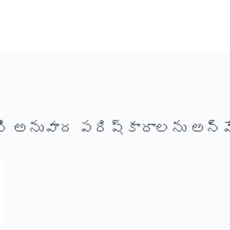
ి అనువాద పరిష్కారాలను అన్వే