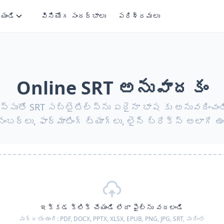
ేయండి
వినియోగ సందర్భాలు
పరిశ్రమలు
Online SRT అనువాదకం
్సుతో SRT సబ్‌టైటిల్స్‌ను ఏదైనా భాష కు అనువదించండి.
నంబర్లు, ఫార్మాటింగ్ ట్యాగ్లు, లైన్ బ్రేక్స్ అలాగే ఉం
ఇక్కడ క్లిక్ చేయండి లేదా ఫైల్‌ను వదలండి
మద్దతు ఉంది:
PDF, DOCX, PPTX, XLSX, EPUB, PNG, JPG, SRT,
మరింత