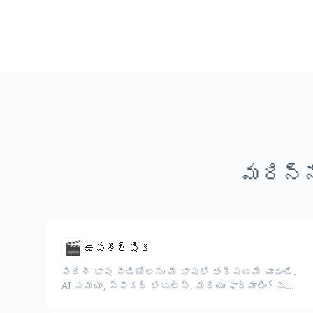
మరిన్న
🎬
ఉపశీర్షిక
విదేశీ భాష వీడియోలను మీ భాషలో తక్షణమే చూడండి.
AI సమయం, స్పీకర్ లేబుల్స్, మరియు ఫార్మాటింగ్‌ను
కాపాడుతుంది.