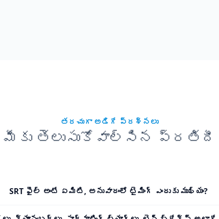
తరచుగా అడిగే ప్రశ్నలు
మీకు తెలుసుకోవాల్సిన ప్రతిదీ
SRT ఫైల్ అంటే ఏమిటి, అనువాదంలో టైమింగ్ ఎందుకు ముఖ్యం?