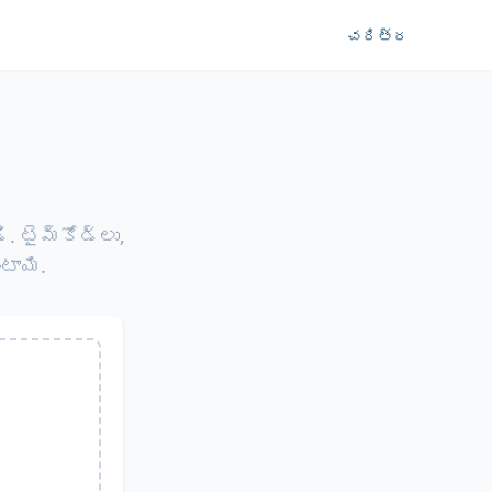
చరిత్ర
 టైమ్‌కోడ్లు,
టాయి.