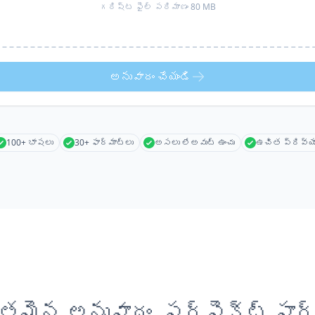
గరిష్ట ఫైల్ పరిమాణం 80 MB
అనువాదం చేయండి
100+ భాషలు
30+ ఫార్మాట్లు
అసలు లేఅవుట్ ఉంచు
ఉచిత ప్రివ్య
తమైన అనువాదం, పర్ఫెక్ట్ ఫార్మ