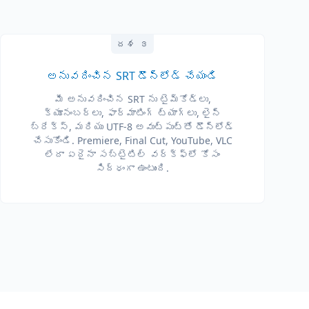
దశ ౩
అనువదించిన SRT డౌన్‌లోడ్ చేయండి
మీ అనువదించిన SRT ను టైమ్‌కోడ్లు,
క్యూనంబర్లు, ఫార్మాటింగ్ ట్యాగ్లు, లైన్
బ్రేక్స్, మరియు UTF-8 అవుట్‌పుట్‌తో డౌన్‌లోడ్
చేసుకోండి. Premiere, Final Cut, YouTube, VLC
లేదా ఏదైనా సబ్‌టైటిల్ వర్క్‌ఫ్లో కోసం
సిద్ధంగా ఉంటుంది.