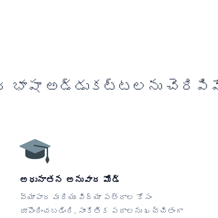
 భాషా అడ్డుకట్టలను చెరిపివ
అధునాతన అనువాద మోడ్
వ్యాపార మరియు విద్యా పత్రాల కోసం
రూపొందించబడింది. సాంకేతిక పదాలను ఖచ్చితంగా