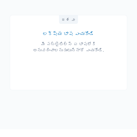
దశ ౨
లక్ష్య భాష ఎంచుకోండి
మీ సబ్‌టైటిల్స్ ఏ భాషలోకి
అనువదించాలనుకుంటున్నారో ఎంచుకోండి.