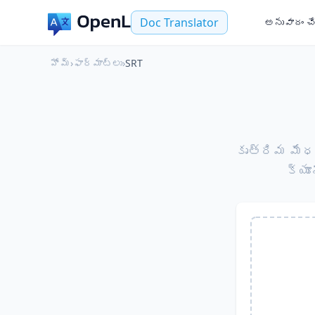
Doc Translator
అనువాదం చ
హోమ్
›
ఫార్మాట్లు
›
SRT
కృత్రిమ మేధస
క్యూ