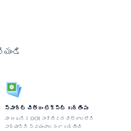
ేయండి
స్మార్ట్ చిత్రం టెక్స్ట్ గుర్తింపు
మా ఆధునిక OCR సాంకేతికత చిత్రాలలోని
పాఠ్యాన్ని స్వయంచాలకంగా గుర్తించి