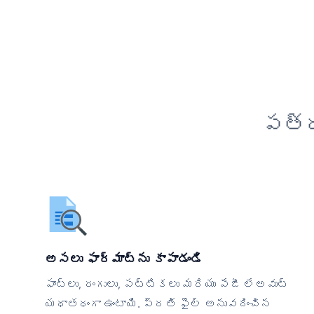
పత్ర
అసలు ఫార్మాట్‌ను కాపాడండి
ఫాంట్లు, రంగులు, పట్టికలు మరియు పేజీ లేఅవుట్
యథాతథంగా ఉంటాయి. ప్రతి ఫైల్ అనువదించిన