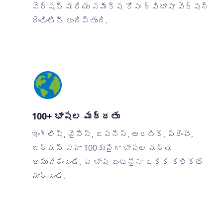
వెర్షన్ మరియు సమీక్ష కోసం ద్విభాషా వెర్షన్
రెండింటినీ అందిస్తుంది.
100+ భాషల మద్దతు
ఇంగ్లీష్, చైనీస్, జపనీస్, అరబిక్, ఫ్రెంచ్,
జర్మన్ సహా 100కుపైగా భాషల మధ్య
అనువదించండి. ఏ భాష జంటనైనా ఒక్క క్లిక్‌తో
మార్చండి.