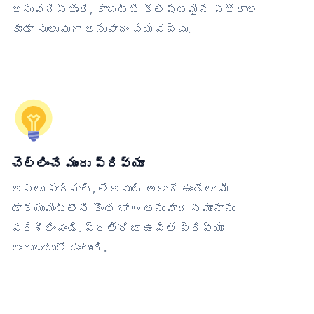
అనువదిస్తుంది, కాబట్టి క్లిష్టమైన పత్రాల
కూడా సులువుగా అనువాదం చేయవచ్చు.
చెల్లించే ముందు ప్రివ్యూ
అసలు ఫార్మాట్, లేఅవుట్ అలాగే ఉండేలా మీ
డాక్యుమెంట్‌లోని కొంత భాగం అనువాద నమూనాను
పరిశీలించండి. ప్రతిరోజూ ఉచిత ప్రివ్యూ
అందుబాటులో ఉంటుంది.