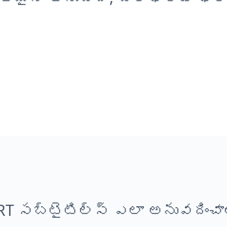
RT సబ్‌టైటిల్స్ ఎలా అనువదించా