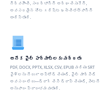
నిర్వహించి, సందర్భాన్ని అర్థం చేసుకొని,
అవసరమైన చోట గరిష్ట ఖచ్చితత్వాన్ని
అందిస్తుంది.
అనేక ఫైల్ ఫార్మాట్‌లకు మద్దతు
PDF, DOCX, PPTX, XLSX, CSV, EPUB మరియు SRT
ఫైళ్లను నేరుగా అప్‌లోడ్ చేయండి. ఫైల్ మార్పిడి
అవసరం లేదు—డ్రాగ్ చేసి డ్రాప్ చేయండి, వెంటనే
అనువాదం ప్రారంభమవుతుంది.