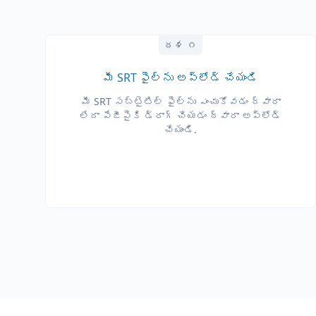
దశ ౧
మీ SRT ఫైల్‌ను అప్‌లోడ్ చేయండి
మీ SRT సబ్‌టైటిల్ ఫైల్‌ను ఎంచుకోవడం ద్వారా
లేదా పేజీపైకి డ్రాగ్ చేయడం ద్వారా అప్‌లోడ్
చేయండి.