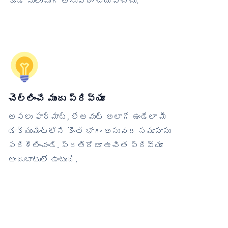
కూడా సులువుగా అనువాదం చేయవచ్చు.
చెల్లించే ముందు ప్రివ్యూ
అసలు ఫార్మాట్, లేఅవుట్ అలాగే ఉండేలా మీ
డాక్యుమెంట్‌లోని కొంత భాగం అనువాద నమూనాను
పరిశీలించండి. ప్రతిరోజూ ఉచిత ప్రివ్యూ
అందుబాటులో ఉంటుంది.