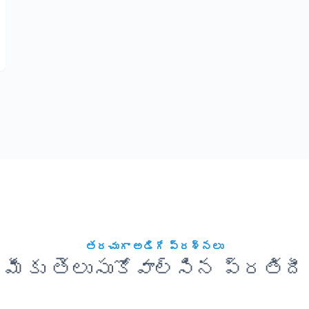
తరచుగా అడిగే ప్రశ్నలు
మీకు తెలుసుకోవాల్సిన ప్రతిదీ