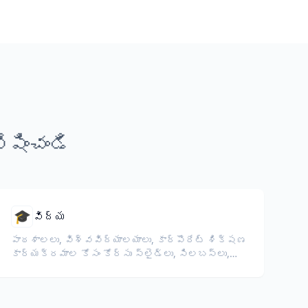
షించండి
🎓
విద్య
పాఠశాలలు, విశ్వవిద్యాలయాలు, కార్పొరేట్ శిక్షణ
కార్యక్రమాల కోసం కోర్సు స్లైడ్లు, సిలబస్‌లు,
పరీక్షలు, శిక్షణ పదార్థాలను అనువదించండి.