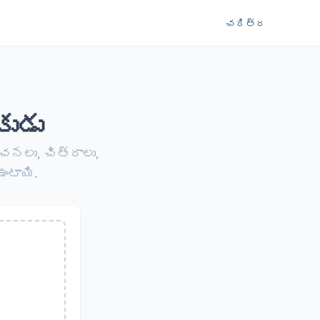
చరిత్ర
ుడు
చనలు, చిత్రాలు,
ంటాయి.