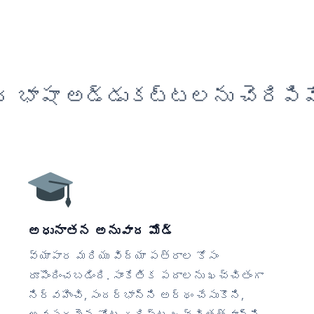
 భాషా అడ్డుకట్టలను చెరిపివ
అధునాతన అనువాద మోడ్
వ్యాపార మరియు విద్యా పత్రాల కోసం
రూపొందించబడింది. సాంకేతిక పదాలను ఖచ్చితంగా
నిర్వహించి, సందర్భాన్ని అర్థం చేసుకొని,