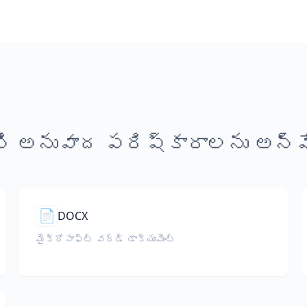
ి అనువాద పరిష్కారాలను అన్వే
📄
DOCX
మైక్రోసాఫ్ట్ వర్డ్ డాక్యుమెంట్