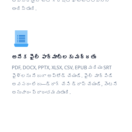
అవసరమైన చోట గరిష్ట ఖచ్చితత్వాన్ని
అందిస్తుంది.
అనేక ఫైల్ ఫార్మాట్‌లకు మద్దతు
PDF, DOCX, PPTX, XLSX, CSV, EPUB మరియు SRT
ఫైళ్లను నేరుగా అప్‌లోడ్ చేయండి. ఫైల్ మార్పిడి
అవసరం లేదు—డ్రాగ్ చేసి డ్రాప్ చేయండి, వెంటనే
అనువాదం ప్రారంభమవుతుంది.