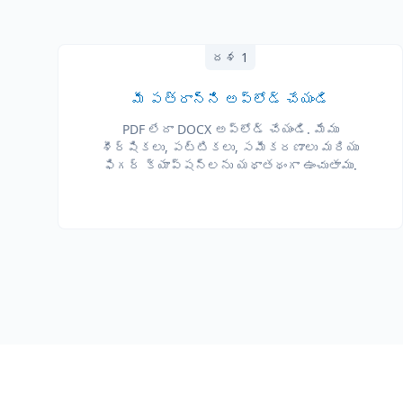
దశ 1
మీ పత్రాన్ని అప్‌లోడ్ చేయండి
PDF లేదా DOCX అప్‌లోడ్ చేయండి. మేము
శీర్షికలు, పట్టికలు, సమీకరణాలు మరియు
ఫిగర్ క్యాప్షన్లను యథాతథంగా ఉంచుతాము.