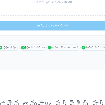
గరిష్ట ఫైల్ పరిమాణం 80 MB
అనువాదం చేయండి
100+ భాషలు
30+ ఫార్మాట్లు
అసలు లేఅవుట్ ఉంచు
ఉచిత ప్రివ్య
తమైన అనువాదం, పర్ఫెక్ట్ ఫార్మ