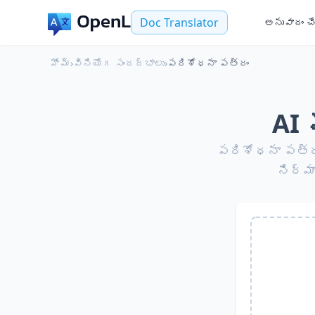
Doc Translator
అనువాదం చ
హోమ్
›
వినియోగ సందర్భాలు
›
పరిశోధనా పత్రం
AI
పరిశోధనా పత్రా
నిర్మ