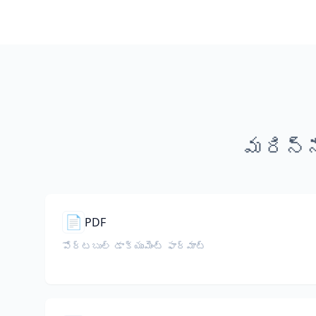
మరిన్న
📄
PDF
పోర్టబుల్ డాక్యుమెంట్ ఫార్మాట్