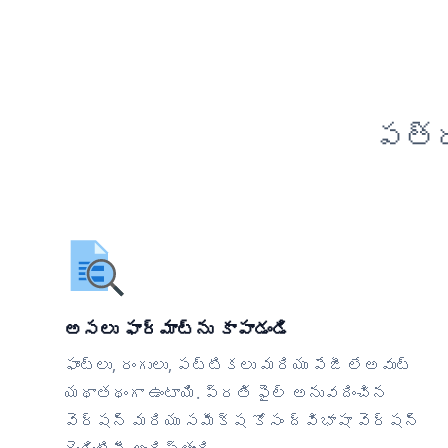
పత్ర
అసలు ఫార్మాట్‌ను కాపాడండి
ఫాంట్లు, రంగులు, పట్టికలు మరియు పేజీ లేఅవుట్
యథాతథంగా ఉంటాయి. ప్రతి ఫైల్ అనువదించిన
వెర్షన్ మరియు సమీక్ష కోసం ద్విభాషా వెర్షన్