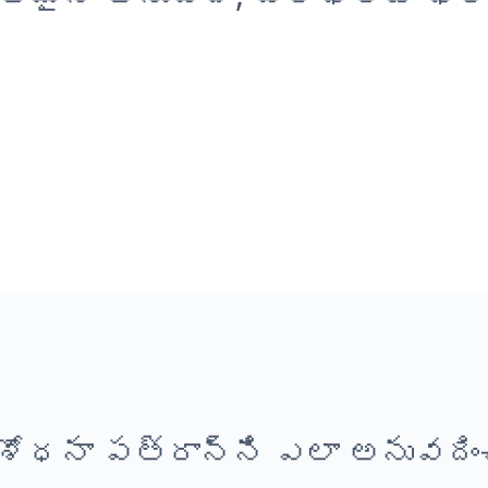
శోధనా పత్రాన్ని ఎలా అనువదించ