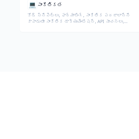
💻
సాంకేతికత
కోడ్ స్నిపెట్లు, ఫార్మాటింగ్, సాంకేతిక పదజాలాన్ని
కాపాడుతూ సాంకేతిక డాక్యుమెంటేషన్, API సూచనలు,
వైట్‌పేపర్లు, డెవలపర్ గైడ్‌లను అనువదించండి.