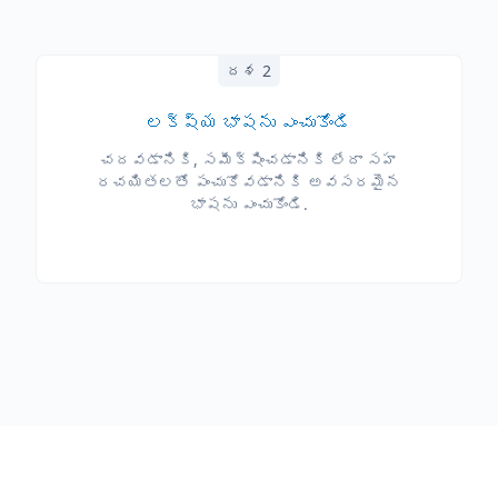
దశ 2
లక్ష్య భాషను ఎంచుకోండి
చదవడానికి, సమీక్షించడానికి లేదా సహ
రచయితలతో పంచుకోవడానికి అవసరమైన
భాషను ఎంచుకోండి.