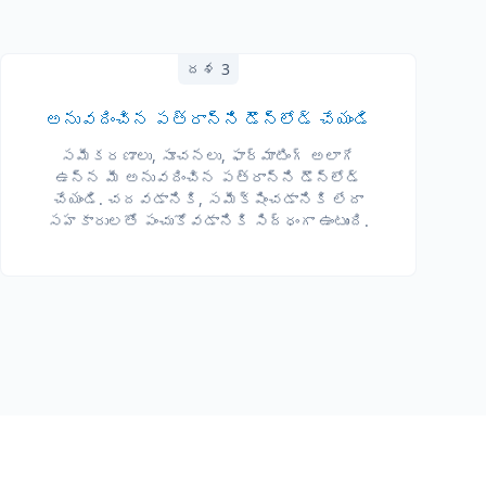
దశ 3
అనువదించిన పత్రాన్ని డౌన్‌లోడ్ చేయండి
సమీకరణాలు, సూచనలు, ఫార్మాటింగ్ అలాగే
ఉన్న మీ అనువదించిన పత్రాన్ని డౌన్‌లోడ్
చేయండి. చదవడానికి, సమీక్షించడానికి లేదా
సహకారులతో పంచుకోవడానికి సిద్ధంగా ఉంటుంది.