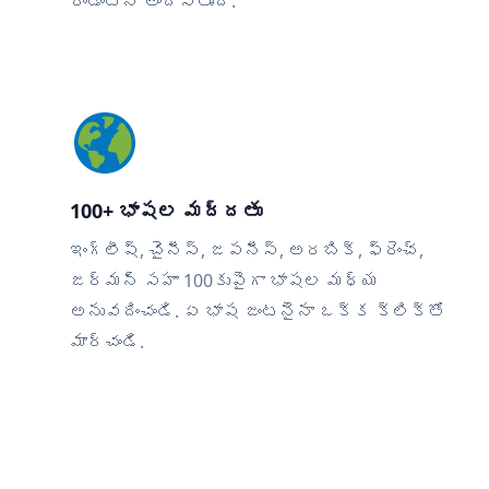
రెండింటినీ అందిస్తుంది.
100+ భాషల మద్దతు
ఇంగ్లీష్, చైనీస్, జపనీస్, అరబిక్, ఫ్రెంచ్,
జర్మన్ సహా 100కుపైగా భాషల మధ్య
అనువదించండి. ఏ భాష జంటనైనా ఒక్క క్లిక్‌తో
మార్చండి.