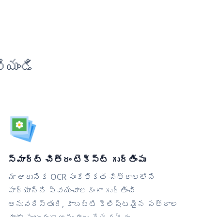
ేయండి
స్మార్ట్ చిత్రం టెక్స్ట్ గుర్తింపు
మా ఆధునిక OCR సాంకేతికత చిత్రాలలోని
పాఠ్యాన్ని స్వయంచాలకంగా గుర్తించి
అనువదిస్తుంది, కాబట్టి క్లిష్టమైన పత్రాల