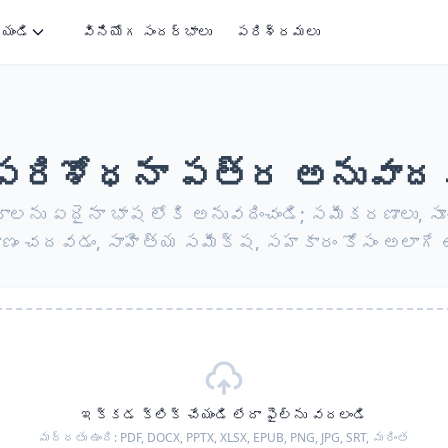
ేయండి
వినియోగ సందర్భాలు
పరిశ్రమలు
 పరిశోధనా పత్ర అనువాదక
లను ఏదైనా భాష లోకి అనువదించండి; సమీకరణాలు, సూ
ాణం చదవడం, సాహిత్య సమీక్ష, సహకారం కోసం అలాగే ఉ
ఇక్కడ క్లిక్ చేయండి లేదా ఫైల్‌ను వదలండి
మద్దతు ఉంది:
PDF, DOCX, PPTX, XLSX, EPUB, PNG, JPG, SRT,
మరింత