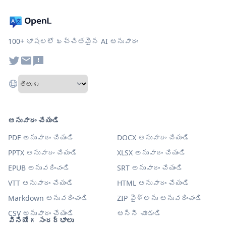
100+ భాషలలో ఖచ్చితమైన AI అనువాదం
అనువాదం చేయండి
PDF అనువాదం చేయండి
DOCX అనువాదం చేయండి
PPTX అనువాదం చేయండి
XLSX అనువాదం చేయండి
EPUB అనువదించండి
SRT అనువాదం చేయండి
VTT అనువాదం చేయండి
HTML అనువాదం చేయండి
Markdown అనువదించండి
ZIP ఫైళ్లను అనువదించండి
CSV అనువాదం చేయండి
అన్నీ చూడండి
వినియోగ సందర్భాలు