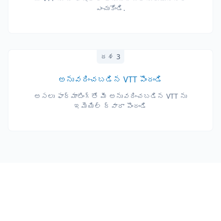
ఎంచుకోండి.
దశ 3
అనువదించబడిన VTT పొందండి
అసలు ఫార్మాటింగ్‌తో మీ అనువదించబడిన VTT ను
ఇమెయిల్ ద్వారా పొందండి