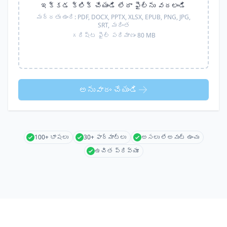
ఇక్కడ క్లిక్ చేయండి లేదా ఫైల్‌ను వదలండి
మద్దతు ఉంది:
PDF, DOCX, PPTX, XLSX, EPUB, PNG, JPG,
SRT,
మరింత
గరిష్ట ఫైల్ పరిమాణం 80 MB
అనువాదం చేయండి
100+ భాషలు
30+ ఫార్మాట్లు
అసలు లేఅవుట్ ఉంచు
ఉచిత ప్రివ్యూ