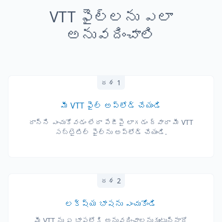
VTT ఫైల్‌లను ఎలా
అనువదించాలి
దశ 1
మీ VTT ఫైల్ అప్‌లోడ్ చేయండి
దాన్ని ఎంచుకోవడం లేదా పేజీపై లాగడం ద్వారా మీ VTT
సబ్‌టైటిల్ ఫైల్‌ను అప్‌లోడ్ చేయండి.
దశ 2
లక్ష్య భాషను ఎంచుకోండి
మీ VTT ను ఏ భాషలోకి అనువదించాలనుకుంటున్నారో