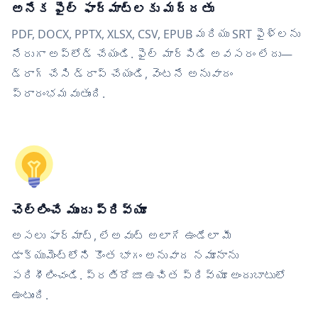
అనేక ఫైల్ ఫార్మాట్‌లకు మద్దతు
PDF, DOCX, PPTX, XLSX, CSV, EPUB మరియు SRT ఫైళ్లను
నేరుగా అప్‌లోడ్ చేయండి. ఫైల్ మార్పిడి అవసరం లేదు—
డ్రాగ్ చేసి డ్రాప్ చేయండి, వెంటనే అనువాదం
ప్రారంభమవుతుంది.
చెల్లించే ముందు ప్రివ్యూ
అసలు ఫార్మాట్, లేఅవుట్ అలాగే ఉండేలా మీ
డాక్యుమెంట్‌లోని కొంత భాగం అనువాద నమూనాను
పరిశీలించండి. ప్రతిరోజూ ఉచిత ప్రివ్యూ అందుబాటులో
ఉంటుంది.