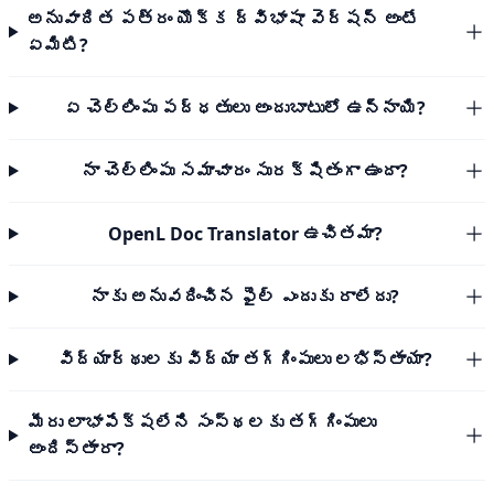
అనువాదిత పత్రం యొక్క ద్విభాషా వెర్షన్ అంటే
ఏమిటి?
ఏ చెల్లింపు పద్ధతులు అందుబాటులో ఉన్నాయి?
నా చెల్లింపు సమాచారం సురక్షితంగా ఉందా?
OpenL Doc Translator ఉచితమా?
నాకు అనువదించిన ఫైల్ ఎందుకు రాలేదు?
విద్యార్థులకు విద్యా తగ్గింపులు లభిస్తాయా?
మీరు లాభాపేక్షలేని సంస్థలకు తగ్గింపులు
అందిస్తారా?