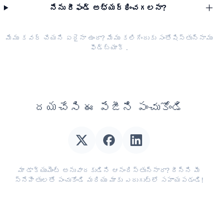
నేను రీఫండ్ అభ్యర్థించగలనా?
మేము కవర్ చేయని ఏదైనా ఉందా? మేము కలిగేందుకు సంతోషిస్తున్నాము
ఫీడ్‌బ్యాక్
.
దయచేసి ఈ పేజీని పంచుకోండి
మా డాక్యుమెంట్ అనువాదకుడిని ఆనందిస్తున్నారా? దీన్ని మీ
స్నేహితులతో పంచుకోండి మరియు మాకు ఎదుగుట్లో సహాయపడండి!