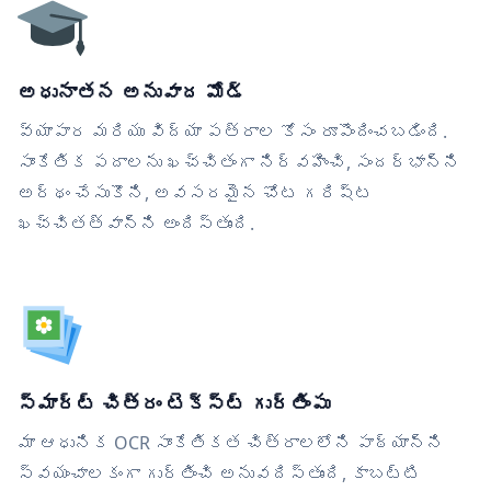
అధునాతన అనువాద మోడ్
వ్యాపార మరియు విద్యా పత్రాల కోసం రూపొందించబడింది.
సాంకేతిక పదాలను ఖచ్చితంగా నిర్వహించి, సందర్భాన్ని
అర్థం చేసుకొని, అవసరమైన చోట గరిష్ట
ఖచ్చితత్వాన్ని అందిస్తుంది.
స్మార్ట్ చిత్రం టెక్స్ట్ గుర్తింపు
మా ఆధునిక OCR సాంకేతికత చిత్రాలలోని పాఠ్యాన్ని
స్వయంచాలకంగా గుర్తించి అనువదిస్తుంది, కాబట్టి