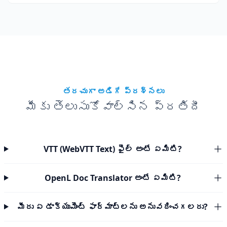
తరచుగా అడిగే ప్రశ్నలు
మీకు తెలుసుకోవాల్సిన ప్రతిదీ
VTT (WebVTT Text) ఫైల్ అంటే ఏమిటి?
OpenL Doc Translator అంటే ఏమిటి?
మీరు ఏ డాక్యుమెంట్ ఫార్మాట్‌లను అనువదించగలరు?