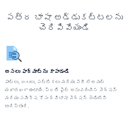
పత్ర భాషా అడ్డుకట్టలను
చెరిపివేయండి
అసలు ఫార్మాట్‌ను కాపాడండి
ఫాంట్లు, రంగులు, పట్టికలు మరియు పేజీ లేఅవుట్
యథాతథంగా ఉంటాయి. ప్రతి ఫైల్ అనువదించిన వెర్షన్
మరియు సమీక్ష కోసం ద్విభాషా వెర్షన్ రెండింటినీ
అందిస్తుంది.