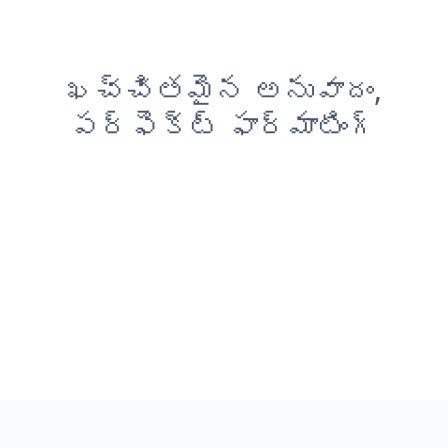
ఖచ్చితమైన అనువాదం,
పర్ఫెక్ట్ ఫార్మాటింగ్