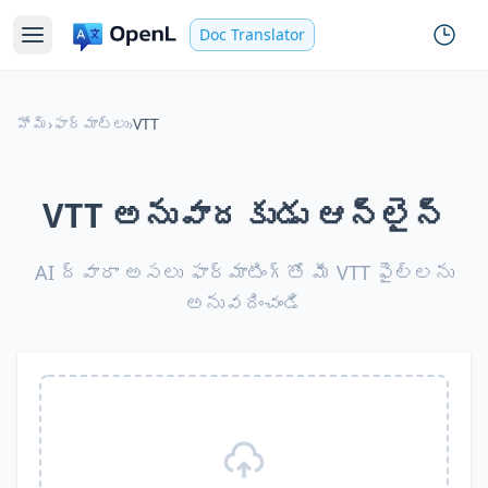
Doc Translator
హోమ్
›
ఫార్మాట్లు
›
VTT
VTT అనువాదకుడు ఆన్‌లైన్
AI ద్వారా అసలు ఫార్మాటింగ్‌తో మీ VTT ఫైల్‌లను
అనువదించండి