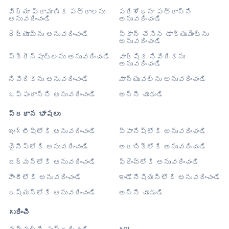
విద్యా ప్రామాణిక పత్రాలను
పరిశోధనా పత్రాన్ని
అనువదించండి
అనువదించండి
రెజ్యూమ్‌ను అనువదించండి
స్కాన్ చేసిన డాక్యుమెంట్‌ను
అనువదించండి
స్క్రీన్‌షాట్‌లను అనువదించండి
వార్షిక నివేదికను
అనువదించండి
నివేదికను అనువదించండి
మాన్యువల్‌ను అనువదించండి
ఒప్పందాన్ని అనువదించండి
అన్నీ చూడండి
ప్రధాన భాషలు
ఇంగ్లీష్‌లోకి అనువదించండి
స్పానిష్‌లోకి అనువదించండి
చైనీస్‌లోకి అనువదించండి
అరబిక్‌లోకి అనువదించండి
జర్మన్‌లోకి అనువదించండి
ఫ్రెంచ్‌లోకి అనువదించండి
హిందీలోకి అనువదించండి
ఇండోనేషియన్‌లోకి అనువదించండి
రష్యన్‌లోకి అనువదించండి
అన్నీ చూడండి
గురించి