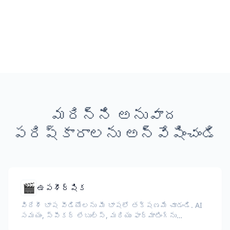
మరిన్ని అనువాద
పరిష్కారాలను అన్వేషించండి
🎬
ఉపశీర్షిక
విదేశీ భాష వీడియోలను మీ భాషలో తక్షణమే చూడండి. AI
సమయం, స్పీకర్ లేబుల్స్, మరియు ఫార్మాటింగ్‌ను
కాపాడుతుంది.