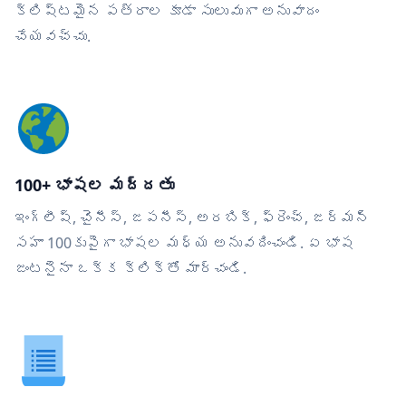
క్లిష్టమైన పత్రాల కూడా సులువుగా అనువాదం
చేయవచ్చు.
100+ భాషల మద్దతు
ఇంగ్లీష్, చైనీస్, జపనీస్, అరబిక్, ఫ్రెంచ్, జర్మన్
సహా 100కుపైగా భాషల మధ్య అనువదించండి. ఏ భాష
జంటనైనా ఒక్క క్లిక్‌తో మార్చండి.