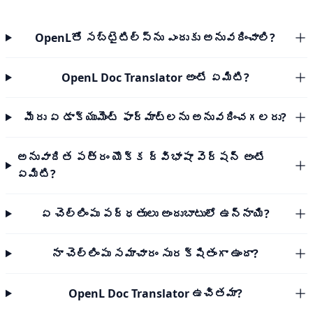
OpenLతో సబ్‌టైటిల్స్‌ను ఎందుకు అనువదించాలి?
OpenL Doc Translator అంటే ఏమిటి?
మీరు ఏ డాక్యుమెంట్ ఫార్మాట్‌లను అనువదించగలరు?
అనువాదిత పత్రం యొక్క ద్విభాషా వెర్షన్ అంటే
ఏమిటి?
ఏ చెల్లింపు పద్ధతులు అందుబాటులో ఉన్నాయి?
నా చెల్లింపు సమాచారం సురక్షితంగా ఉందా?
OpenL Doc Translator ఉచితమా?