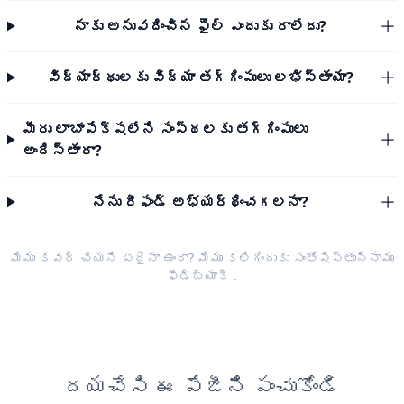
నాకు అనువదించిన ఫైల్ ఎందుకు రాలేదు?
విద్యార్థులకు విద్యా తగ్గింపులు లభిస్తాయా?
మీరు లాభాపేక్షలేని సంస్థలకు తగ్గింపులు
అందిస్తారా?
నేను రీఫండ్ అభ్యర్థించగలనా?
మేము కవర్ చేయని ఏదైనా ఉందా? మేము కలిగేందుకు సంతోషిస్తున్నాము
ఫీడ్‌బ్యాక్
.
దయచేసి ఈ పేజీని పంచుకోండి