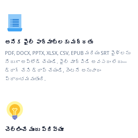
అనేక ఫైల్ ఫార్మాట్‌లకు మద్దతు
PDF, DOCX, PPTX, XLSX, CSV, EPUB మరియు SRT ఫైళ్లను
నేరుగా అప్‌లోడ్ చేయండి. ఫైల్ మార్పిడి అవసరం లేదు—
డ్రాగ్ చేసి డ్రాప్ చేయండి, వెంటనే అనువాదం
ప్రారంభమవుతుంది.
చెల్లించే ముందు ప్రివ్యూ