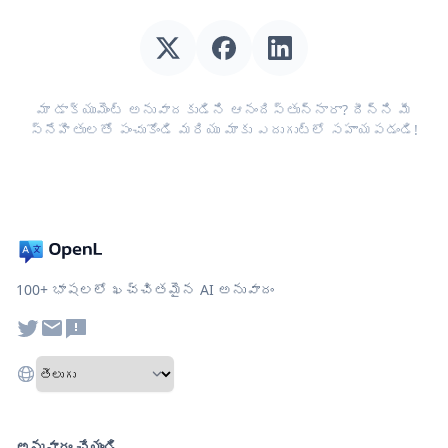
మా డాక్యుమెంట్ అనువాదకుడిని ఆనందిస్తున్నారా? దీన్ని మీ
స్నేహితులతో పంచుకోండి మరియు మాకు ఎదుగుట్లో సహాయపడండి!
100+ భాషలలో ఖచ్చితమైన AI అనువాదం
అనువాదం చేయండి