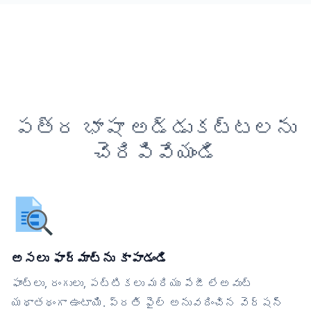
పత్ర భాషా అడ్డుకట్టలను
చెరిపివేయండి
అసలు ఫార్మాట్‌ను కాపాడండి
ఫాంట్లు, రంగులు, పట్టికలు మరియు పేజీ లేఅవుట్
యథాతథంగా ఉంటాయి. ప్రతి ఫైల్ అనువదించిన వెర్షన్