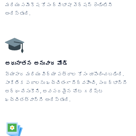
మరియు సమీక్ష కోసం ద్విభాషా వెర్షన్ రెండింటినీ
అందిస్తుంది.
అధునాతన అనువాద మోడ్
వ్యాపార మరియు విద్యా పత్రాల కోసం రూపొందించబడింది.
సాంకేతిక పదాలను ఖచ్చితంగా నిర్వహించి, సందర్భాన్ని
అర్థం చేసుకొని, అవసరమైన చోట గరిష్ట
ఖచ్చితత్వాన్ని అందిస్తుంది.