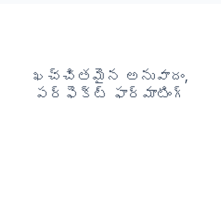
ఖచ్చితమైన అనువాదం,
పర్ఫెక్ట్ ఫార్మాటింగ్