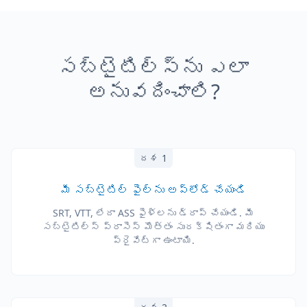
సబ్‌టైటిల్స్‌ను ఎలా
అనువదించాలి?
దశ 1
మీ సబ్‌టైటిల్ ఫైల్‌ను అప్‌లోడ్ చేయండి
SRT, VTT, లేదా ASS ఫైళ్లను డ్రాప్ చేయండి. మీ
సబ్‌టైటిల్స్ ప్రాసెస్ మొత్తం సురక్షితంగా మరియు
ప్రైవేట్‌గా ఉంటాయి.