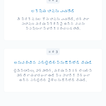
దశ 2
లక్ష్య భాషను ఎంచుకోండి
మీ ప్రేక్షకుల కోసం భాషను ఎంచుకోండి, తద్వారా
సంభాషణ మరియు స్క్రీన్‌పై ఉన్న వచనం
స్పష్టంగా స్థానికీకరించబడతాయి.
దశ 3
అనువదించిన సబ్‌టైటిల్స్‌ను డౌన్‌లోడ్ చేయండి
టైమ్‌స్టాంప్‌లు, ఫార్మాటింగ్, మరియు స్పీకర్ లేబుల్స్
పూర్తిగా యథాతథంగా ఉండే ప్రసారానికి సిద్ధంగా
ఉన్న సబ్‌టైటిల్ ఫైళ్లను డౌన్‌లోడ్ చేయండి.