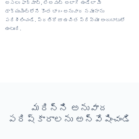
అసలు ఫార్మాట్, లేఅవుట్ అలాగే ఉండేలా మీ
డాక్యుమెంట్‌లోని కొంత భాగం అనువాద నమూనాను
పరిశీలించండి. ప్రతిరోజూ ఉచిత ప్రివ్యూ అందుబాటులో
ఉంటుంది.
మరిన్ని అనువాద
పరిష్కారాలను అన్వేషించండి