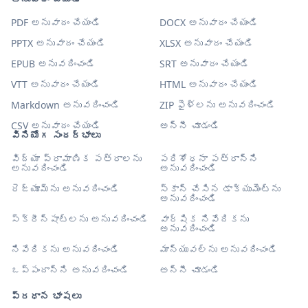
PDF అనువాదం చేయండి
DOCX అనువాదం చేయండి
PPTX అనువాదం చేయండి
XLSX అనువాదం చేయండి
EPUB అనువదించండి
SRT అనువాదం చేయండి
VTT అనువాదం చేయండి
HTML అనువాదం చేయండి
Markdown అనువదించండి
ZIP ఫైళ్లను అనువదించండి
CSV అనువాదం చేయండి
అన్నీ చూడండి
వినియోగ సందర్భాలు
విద్యా ప్రామాణిక పత్రాలను
పరిశోధనా పత్రాన్ని
అనువదించండి
అనువదించండి
రెజ్యూమ్‌ను అనువదించండి
స్కాన్ చేసిన డాక్యుమెంట్‌ను
అనువదించండి
స్క్రీన్‌షాట్‌లను అనువదించండి
వార్షిక నివేదికను
అనువదించండి
నివేదికను అనువదించండి
మాన్యువల్‌ను అనువదించండి
ఒప్పందాన్ని అనువదించండి
అన్నీ చూడండి
ప్రధాన భాషలు