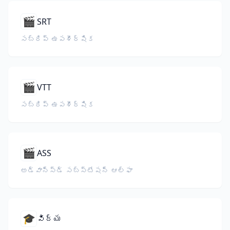
🎬
SRT
సబ్‌రిప్ ఉపశీర్షిక
🎬
VTT
సబ్‌రిప్ ఉపశీర్షిక
🎬
ASS
అడ్వాన్స్‌డ్ సబ్‌స్టేషన్ ఆల్ఫా
🎓
విద్య