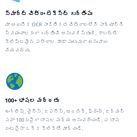
స్మార్ట్ చిత్రం టెక్స్ట్ గుర్తింపు
మా ఆధునిక OCR సాంకేతికత చిత్రాలలోని పాఠ్యాన్ని
స్వయంచాలకంగా గుర్తించి అనువదిస్తుంది, కాబట్టి
క్లిష్టమైన పత్రాల కూడా సులువుగా అనువాదం
చేయవచ్చు.
100+ భాషల మద్దతు
ఇంగ్లీష్, చైనీస్, జపనీస్, అరబిక్, ఫ్రెంచ్, జర్మన్
సహా 100కుపైగా భాషల మధ్య అనువదించండి. ఏ భాష
జంటనైనా ఒక్క క్లిక్‌తో మార్చండి.