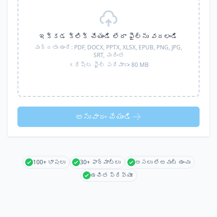
ఇక్కడ క్లిక్ చేయండి లేదా ఫైల్‌ను వదలండి
మద్దతు ఉంది:
PDF, DOCX, PPTX, XLSX, EPUB, PNG, JPG,
SRT,
మరింత
గరిష్ట ఫైల్ పరిమాణం 80 MB
అనువాదం చేయండి
100+ భాషలు
30+ ఫార్మాట్లు
అసలు లేఅవుట్ ఉంచు
ఉచిత ప్రివ్యూ