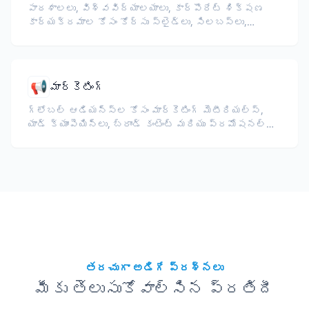
పాఠశాలలు, విశ్వవిద్యాలయాలు, కార్పొరేట్ శిక్షణ
కార్యక్రమాల కోసం కోర్సు స్లైడ్లు, సిలబస్‌లు,
పరీక్షలు, శిక్షణ పదార్థాలను అనువదించండి.
📢
మార్కెటింగ్
గ్లోబల్ ఆడియన్స్‌ల కోసం మార్కెటింగ్ మెటీరియల్స్,
యాడ్ క్యాంపెయిన్లు, బ్రాండ్ కంటెంట్ మరియు ప్రమోషనల్
డాక్యుమెంట్లను అనువదించండి.
తరచుగా అడిగే ప్రశ్నలు
మీకు తెలుసుకోవాల్సిన ప్రతిదీ