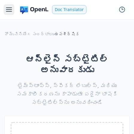
Doc Translator
హోమ్
›
వినియోగ సందర్భాలు
›
ఉపశీర్షిక
ఆన్‌లైన్ సబ్‌టైటిల్
అనువాదకుడు
టైమ్‌స్టాంప్స్, స్పీకర్ లేబుల్స్, మరియు
సమకాలీకరణను కాపాడుతూ ఏదైనా భాషకి
సబ్‌టైటిల్స్‌ను అనువదించండి