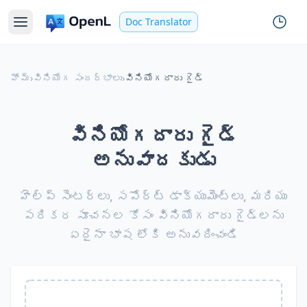
Doc Translator
హోమ్
›
వినియోగ సందర్భాలు
›
వినియోగదారు గైడ్
వినియోగదారు గైడ్
అనువాదకుడు
హెల్ప్ సెంటర్లు, సపోర్ట్ డాక్యుమెంట్లు, మరియు
పరికర సూచనల కోసం వినియోగదారు గైడ్లను
ఏదైనా భాష లోకి అనువదించండి