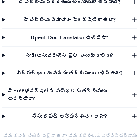
ఏ చెల్లింపు పద్ధతులు అందుబాటులో ఉన్నాయి?
నా చెల్లింపు సమాచారం సురక్షితంగా ఉందా?
OpenL Doc Translator ఉచితమా?
నాకు అనువదించిన ఫైల్ ఎందుకు రాలేదు?
విద్యార్థులకు విద్యా తగ్గింపులు లభిస్తాయా?
మీరు లాభాపేక్షలేని సంస్థలకు తగ్గింపులు
అందిస్తారా?
నేను రీఫండ్ అభ్యర్థించగలనా?
మేము కవర్ చేయని ఏదైనా ఉందా? మేము కలిగేందుకు సంతోషిస్తున్నాము