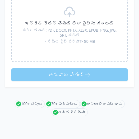
ఇక్కడ క్లిక్ చేయండి లేదా ఫైల్‌ను వదలండి
మద్దతు ఉంది:
PDF, DOCX, PPTX, XLSX, EPUB, PNG, JPG,
SRT,
మరింత
గరిష్ట ఫైల్ పరిమాణం 80 MB
అనువాదం చేయండి
100+ భాషలు
30+ ఫార్మాట్లు
అసలు లేఅవుట్ ఉంచు
ఉచిత ప్రివ్యూ