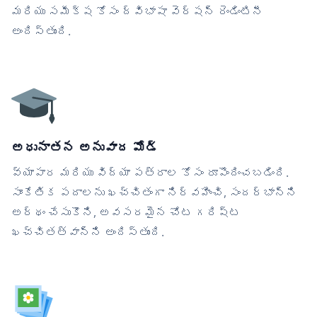
మరియు సమీక్ష కోసం ద్విభాషా వెర్షన్ రెండింటినీ
అందిస్తుంది.
అధునాతన అనువాద మోడ్
వ్యాపార మరియు విద్యా పత్రాల కోసం రూపొందించబడింది.
సాంకేతిక పదాలను ఖచ్చితంగా నిర్వహించి, సందర్భాన్ని
అర్థం చేసుకొని, అవసరమైన చోట గరిష్ట
ఖచ్చితత్వాన్ని అందిస్తుంది.