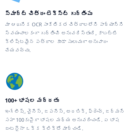
స్మార్ట్ చిత్రం టెక్స్ట్ గుర్తింపు
మా ఆధునిక OCR సాంకేతికత చిత్రాలలోని పాఠ్యాన్ని
స్వయంచాలకంగా గుర్తించి అనువదిస్తుంది, కాబట్టి
క్లిష్టమైన పత్రాల కూడా సులువుగా అనువాదం
చేయవచ్చు.
100+ భాషల మద్దతు
ఇంగ్లీష్, చైనీస్, జపనీస్, అరబిక్, ఫ్రెంచ్, జర్మన్
సహా 100కుపైగా భాషల మధ్య అనువదించండి. ఏ భాష
జంటనైనా ఒక్క క్లిక్‌తో మార్చండి.