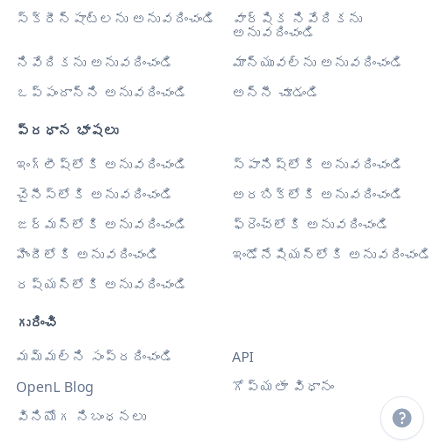
స్క్రీన్‌షాట్‌లను అనువదించండి
వార్షిక నివేదికను
అనువదించండి
నివేదికను అనువదించండి
మాన్యువల్‌ను అనువదించండి
ఒప్పందాన్ని అనువదించండి
అన్నీ చూడండి
ప్రధాన భాషలు
ఇంగ్లీష్‌లోకి అనువదించండి
స్పానిష్‌లోకి అనువదించండి
చైనీస్‌లోకి అనువదించండి
అరబిక్‌లోకి అనువదించండి
జర్మన్‌లోకి అనువదించండి
ఫ్రెంచ్‌లోకి అనువదించండి
హిందీలోకి అనువదించండి
ఇండోనేషియన్‌లోకి అనువదించండి
రష్యన్‌లోకి అనువదించండి
గురించి
మమ్మల్ని సంప్రదించండి
API
OpenL Blog
గోప్యతా విధానం
వినియోగ నిబంధనలు