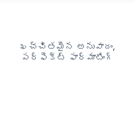
ఖచ్చితమైన అనువాదం,
పర్ఫెక్ట్ ఫార్మాటింగ్