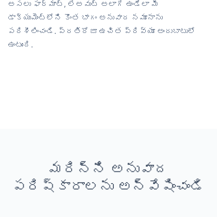
అసలు ఫార్మాట్, లేఅవుట్ అలాగే ఉండేలా మీ
డాక్యుమెంట్‌లోని కొంత భాగం అనువాద నమూనాను
పరిశీలించండి. ప్రతిరోజూ ఉచిత ప్రివ్యూ అందుబాటులో
ఉంటుంది.
మరిన్ని అనువాద
పరిష్కారాలను అన్వేషించండి