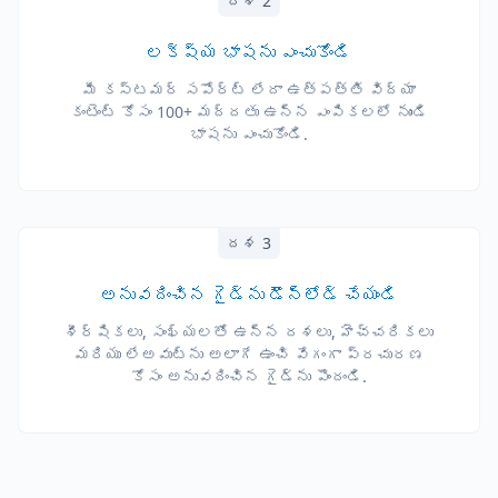
దశ 2
లక్ష్య భాషను ఎంచుకోండి
మీ కస్టమర్ సపోర్ట్ లేదా ఉత్పత్తి విద్యా
కంటెంట్ కోసం 100+ మద్దతు ఉన్న ఎంపికలలో నుండి
భాషను ఎంచుకోండి.
దశ 3
అనువదించిన గైడ్‌ను డౌన్‌లోడ్ చేయండి
శీర్షికలు, సంఖ్యలతో ఉన్న దశలు, హెచ్చరికలు
మరియు లేఅవుట్‌ను అలాగే ఉంచి వేగంగా ప్రచురణ
కోసం అనువదించిన గైడ్‌ను పొందండి.