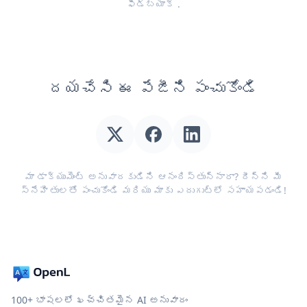
ఫీడ్‌బ్యాక్
.
దయచేసి ఈ పేజీని పంచుకోండి
మా డాక్యుమెంట్ అనువాదకుడిని ఆనందిస్తున్నారా? దీన్ని మీ
స్నేహితులతో పంచుకోండి మరియు మాకు ఎదుగుట్లో సహాయపడండి!
100+ భాషలలో ఖచ్చితమైన AI అనువాదం