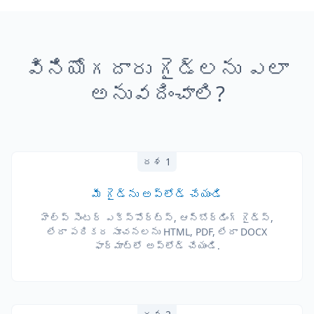
వినియోగదారు గైడ్లను ఎలా
అనువదించాలి?
దశ 1
మీ గైడ్‌ను అప్‌లోడ్ చేయండి
హెల్ప్ సెంటర్ ఎక్స్‌పోర్ట్స్, ఆన్‌బోర్డింగ్ గైడ్స్,
లేదా పరికర సూచనలను HTML, PDF, లేదా DOCX
ఫార్మాట్‌లో అప్‌లోడ్ చేయండి.