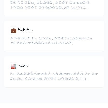
కోడ్ స్నిపెట్లు, ఫార్మాటింగ్, సాంకేతిక పదజాలాన్ని
కాపాడుతూ సాంకేతిక డాక్యుమెంటేషన్, API సూచనలు,
వైట్‌పేపర్లు, డెవలపర్ గైడ్‌లను అనువదించండి.
💼
వ్యాపారం
మీ వ్యాపారానికి ఒప్పందాలు, నివేదికలు మరియు ఇతర
కార్పొరేట్ డాక్యుమెంట్లను అనువదించండి.
🏭
తయారీ
ప్రపంచవ్యాప్తంగా ఉన్న కర్మాగారాలు మరియు సరఫరా
గొలుసుల కోసం SOPలు, సాంకేతిక మాన్యువల్స్, ISO
డాక్యుమెంటేషన్, మరియు పరికరాల స్పెసిఫికేషన్లను
అనువదించండి.