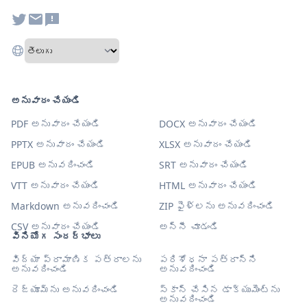
అనువాదం చేయండి
PDF అనువాదం చేయండి
DOCX అనువాదం చేయండి
PPTX అనువాదం చేయండి
XLSX అనువాదం చేయండి
EPUB అనువదించండి
SRT అనువాదం చేయండి
VTT అనువాదం చేయండి
HTML అనువాదం చేయండి
Markdown అనువదించండి
ZIP ఫైళ్లను అనువదించండి
CSV అనువాదం చేయండి
అన్నీ చూడండి
వినియోగ సందర్భాలు
విద్యా ప్రామాణిక పత్రాలను
పరిశోధనా పత్రాన్ని
అనువదించండి
అనువదించండి
రెజ్యూమ్‌ను అనువదించండి
స్కాన్ చేసిన డాక్యుమెంట్‌ను
అనువదించండి