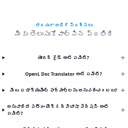
తరచుగా అడిగే ప్రశ్నలు
మీకు తెలుసుకోవాల్సిన ప్రతిదీ
యూజర్ గైడ్ అంటే ఏమిటి?
OpenL Doc Translator అంటే ఏమిటి?
మీరు ఏ డాక్యుమెంట్ ఫార్మాట్‌లను అనువదించగలరు?
అనువాదిత పత్రం యొక్క ద్విభాషా వెర్షన్ అంటే
ఏమిటి?