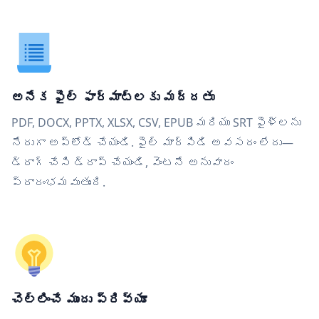
అనేక ఫైల్ ఫార్మాట్‌లకు మద్దతు
PDF, DOCX, PPTX, XLSX, CSV, EPUB మరియు SRT ఫైళ్లను
నేరుగా అప్‌లోడ్ చేయండి. ఫైల్ మార్పిడి అవసరం లేదు—
డ్రాగ్ చేసి డ్రాప్ చేయండి, వెంటనే అనువాదం
ప్రారంభమవుతుంది.
చెల్లించే ముందు ప్రివ్యూ