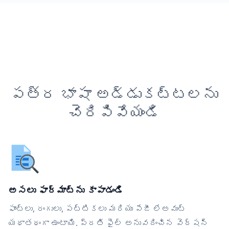
పత్ర భాషా అడ్డుకట్టలను
చెరిపివేయండి
అసలు ఫార్మాట్‌ను కాపాడండి
ఫాంట్లు, రంగులు, పట్టికలు మరియు పేజీ లేఅవుట్
యథాతథంగా ఉంటాయి. ప్రతి ఫైల్ అనువదించిన వెర్షన్