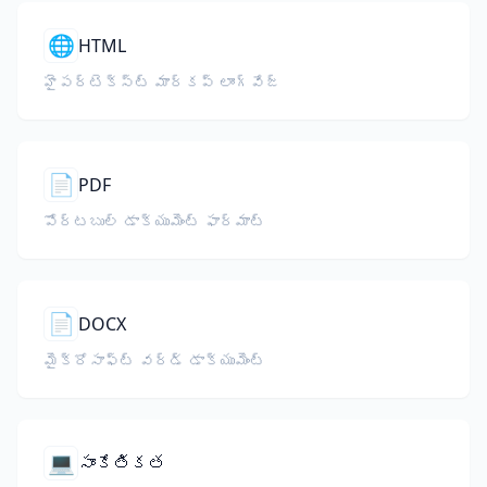
🌐
HTML
హైపర్‌టెక్స్ట్ మార్కప్ లాంగ్వేజ్
📄
PDF
పోర్టబుల్ డాక్యుమెంట్ ఫార్మాట్
📄
DOCX
మైక్రోసాఫ్ట్ వర్డ్ డాక్యుమెంట్
💻
సాంకేతికత