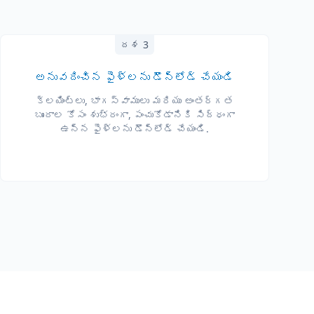
దశ 3
అనువదించిన ఫైళ్లను డౌన్‌లోడ్ చేయండి
క్లయింట్లు, భాగస్వాములు మరియు అంతర్గత
బృందాల కోసం శుభ్రంగా, పంచుకోడానికి సిద్ధంగా
ఉన్న ఫైళ్లను డౌన్‌లోడ్ చేయండి.