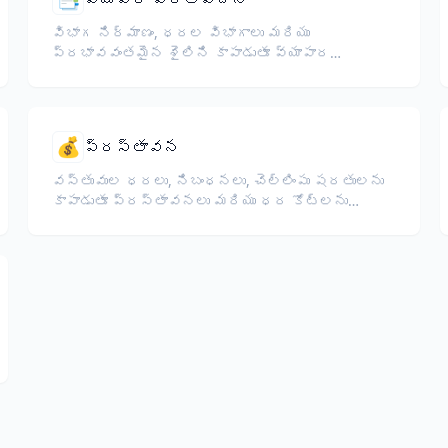
విభాగ నిర్మాణం, ధరల విభాగాలు మరియు
ప్రభావవంతమైన శైలిని కాపాడుతూ వ్యాపార
ప్రతిపాదనలను అనువదించండి.
💰
ప్రస్తావన
వస్తువుల ధరలు, నిబంధనలు, చెల్లింపు షరతులను
కాపాడుతూ ప్రస్తావనలు మరియు ధర కోట్‌లను
అనువదించండి.