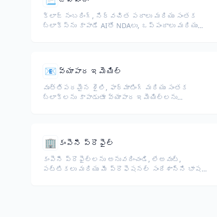
క్లాజ్ నంబరింగ్, నిర్వచిత పదాలు మరియు సంతక
బ్లాక్స్‌ను కాపాడే AIతో NDAలు, ఒప్పందాలు మరియు
చట్టపరమైన ఒప్పందాలను అనువదించండి.
📧
వ్యాపార ఇమెయిల్
వృత్తిపరమైన శైలి, ఫార్మాటింగ్ మరియు సంతక
బ్లాక్‌లను కాపాడుతూ వ్యాపార ఇమెయిల్‌లను
అనువదించండి.
🏢
కంపెనీ ప్రొఫైల్
కంపెనీ ప్రొఫైల్‌లను అనువదించండి, లేఅవుట్,
పట్టికలు మరియు మీ ప్రొఫెషనల్ సందేశాన్ని భాషల
మధ్య యథాతథంగా ఉంచండి.