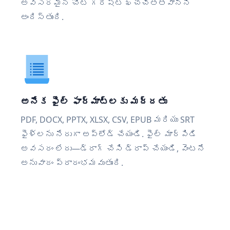
అవసరమైన చోట గరిష్ట ఖచ్చితత్వాన్ని
అందిస్తుంది.
అనేక ఫైల్ ఫార్మాట్‌లకు మద్దతు
PDF, DOCX, PPTX, XLSX, CSV, EPUB మరియు SRT
ఫైళ్లను నేరుగా అప్‌లోడ్ చేయండి. ఫైల్ మార్పిడి
అవసరం లేదు—డ్రాగ్ చేసి డ్రాప్ చేయండి, వెంటనే
అనువాదం ప్రారంభమవుతుంది.