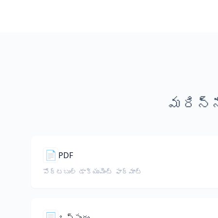
మరిన్న
📄
PDF
పోర్టబుల్ డాక్యుమెంట్ ఫార్మాట్
📃
ఒప్పందం