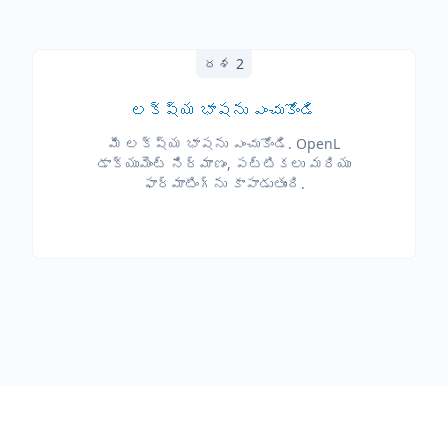
దశ 2
లక్ష్య భాషను ఎంచుకోండి
మీ లక్ష్య భాషను ఎంచుకోండి. OpenL
డాక్యుమెంట్ నిర్మాణం, పట్టికలు మరియు
ఫార్మాటింగ్‌ను కాపాడుతుంది.