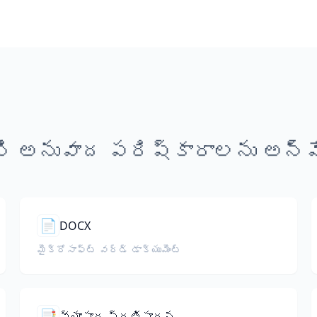
ి అనువాద పరిష్కారాలను అన్వే
📄
DOCX
మైక్రోసాఫ్ట్ వర్డ్ డాక్యుమెంట్
📑
వ్యాపార ప్రతిపాదన