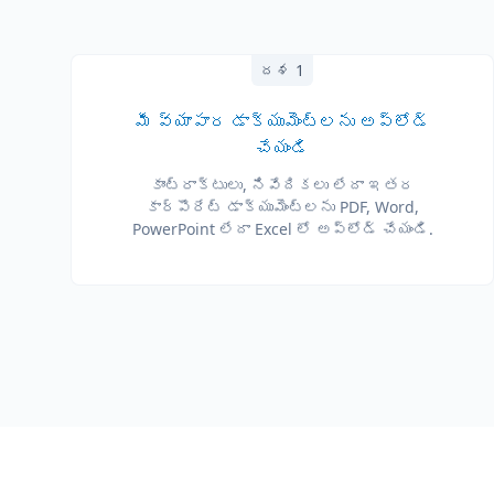
దశ 1
మీ వ్యాపార డాక్యుమెంట్లను అప్‌లోడ్
చేయండి
కాంట్రాక్టులు, నివేదికలు లేదా ఇతర
కార్పొరేట్ డాక్యుమెంట్లను PDF, Word,
PowerPoint లేదా Excel లో అప్‌లోడ్ చేయండి.