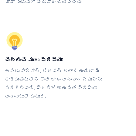
కూడా సులువుగా అనువాదం చేయవచ్చు.
చెల్లించే ముందు ప్రివ్యూ
అసలు ఫార్మాట్, లేఅవుట్ అలాగే ఉండేలా మీ
డాక్యుమెంట్‌లోని కొంత భాగం అనువాద నమూనాను
పరిశీలించండి. ప్రతిరోజూ ఉచిత ప్రివ్యూ
అందుబాటులో ఉంటుంది.