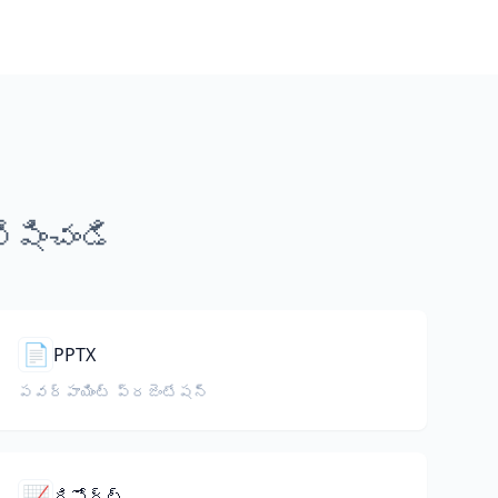
షించండి
📄
PPTX
పవర్‌పాయింట్ ప్రజెంటేషన్
📈
రిపోర్ట్