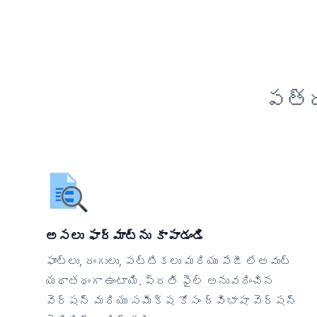
పత్ర
అసలు ఫార్మాట్‌ను కాపాడండి
ఫాంట్లు, రంగులు, పట్టికలు మరియు పేజీ లేఅవుట్
యథాతథంగా ఉంటాయి. ప్రతి ఫైల్ అనువదించిన
వెర్షన్ మరియు సమీక్ష కోసం ద్విభాషా వెర్షన్