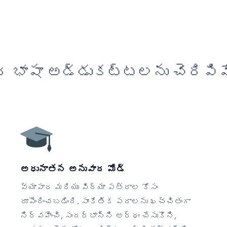
 భాషా అడ్డుకట్టలను చెరిపివ
అధునాతన అనువాద మోడ్
వ్యాపార మరియు విద్యా పత్రాల కోసం
రూపొందించబడింది. సాంకేతిక పదాలను ఖచ్చితంగా
నిర్వహించి, సందర్భాన్ని అర్థం చేసుకొని,