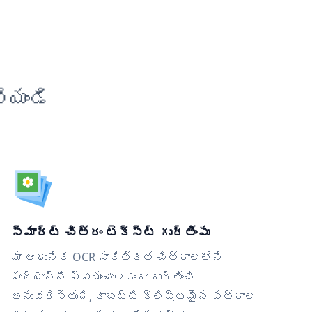
ేయండి
స్మార్ట్ చిత్రం టెక్స్ట్ గుర్తింపు
మా ఆధునిక OCR సాంకేతికత చిత్రాలలోని
పాఠ్యాన్ని స్వయంచాలకంగా గుర్తించి
అనువదిస్తుంది, కాబట్టి క్లిష్టమైన పత్రాల