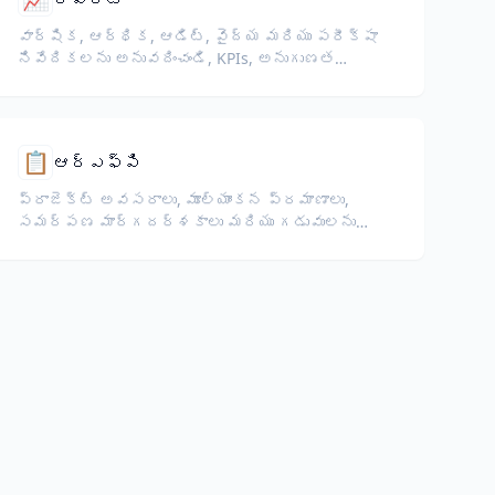
వార్షిక, ఆర్థిక, ఆడిట్, వైద్య మరియు పరీక్షా
నివేదికలను అనువదించండి, KPIs, అనుగుణత
పదజాలం, సమీక్షకుల గమనికలు మరియు
ఆధారపత్రాలను పరిరక్షిస్తూ.
📋
ఆర్‌ఎఫ్‌పి
ప్రాజెక్ట్ అవసరాలు, మూల్యాంకన ప్రమాణాలు,
సమర్పణ మార్గదర్శకాలు మరియు గడువులను
సంరక్షిస్తూ ప్రతిపాదన అభ్యర్థనలను
అనువదించండి.