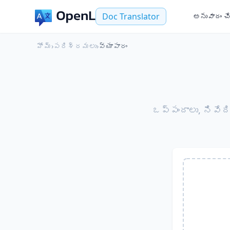
Doc Translator
అనువాదం చ
హోమ్
›
పరిశ్రమలు
›
వ్యాపారం
ఒప్పందాలు, నివేద