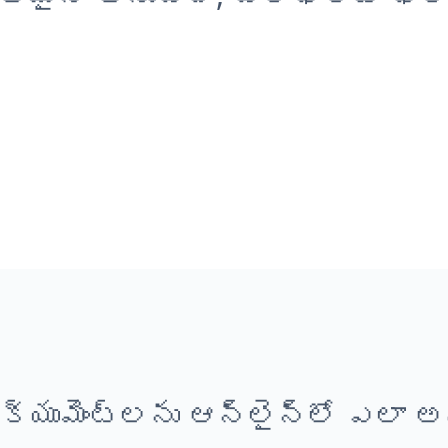
క్యుమెంట్లను ఆన్‌లైన్‌లో ఎలా అ