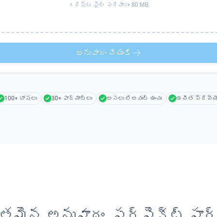
గరిష్ట ఫైల్ పరిమాణం 80 MB
అనువాదం చేయండి
100+ భాషలు
30+ ఫార్మాట్లు
అసలు లేఅవుట్ ఉంచు
ఉచిత ప్రివ్య
తమైన అనువాదం, పర్ఫెక్ట్ ఫార్మ