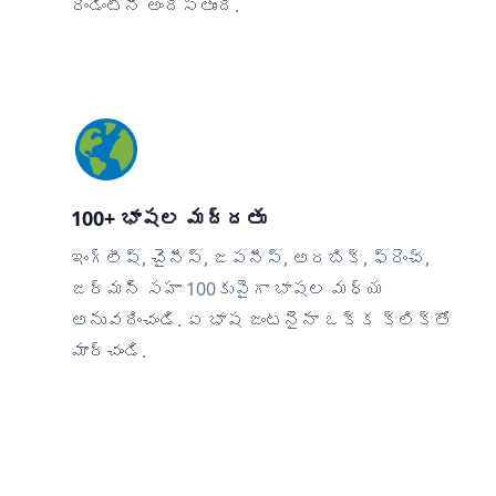
రెండింటినీ అందిస్తుంది.
100+ భాషల మద్దతు
ఇంగ్లీష్, చైనీస్, జపనీస్, అరబిక్, ఫ్రెంచ్,
జర్మన్ సహా 100కుపైగా భాషల మధ్య
అనువదించండి. ఏ భాష జంటనైనా ఒక్క క్లిక్‌తో
మార్చండి.