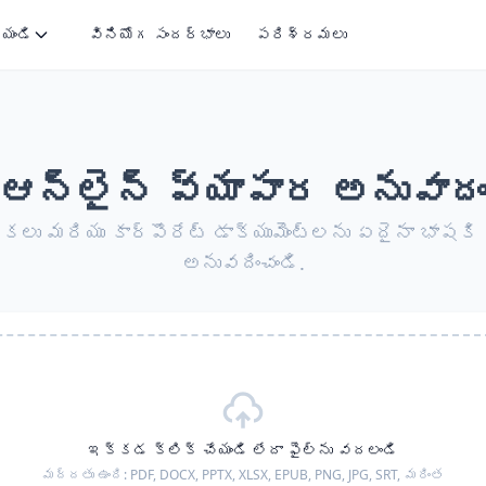
ేయండి
వినియోగ సందర్భాలు
పరిశ్రమలు
ఆన్‌లైన్ వ్యాపార అనువాద
ికలు మరియు కార్పొరేట్ డాక్యుమెంట్లను ఏదైనా భాషకి 
అనువదించండి.
ఇక్కడ క్లిక్ చేయండి లేదా ఫైల్‌ను వదలండి
మద్దతు ఉంది:
PDF, DOCX, PPTX, XLSX, EPUB, PNG, JPG, SRT,
మరింత