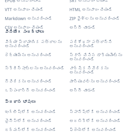
EPUB అనువదించండి
SRT అనువాదం చేయండి
VTT అనువాదం చేయండి
HTML అనువాదం చేయండి
Markdown అనువదించండి
ZIP ఫైళ్లను అనువదించండి
CSV అనువాదం చేయండి
అన్నీ చూడండి
వినియోగ సందర్భాలు
విద్యా ప్రామాణిక పత్రాలను
పరిశోధనా పత్రాన్ని
అనువదించండి
అనువదించండి
రెజ్యూమ్‌ను అనువదించండి
స్కాన్ చేసిన డాక్యుమెంట్‌ను
అనువదించండి
స్క్రీన్‌షాట్‌లను అనువదించండి
వార్షిక నివేదికను
అనువదించండి
నివేదికను అనువదించండి
మాన్యువల్‌ను అనువదించండి
ఒప్పందాన్ని అనువదించండి
అన్నీ చూడండి
ప్రధాన భాషలు
ఇంగ్లీష్‌లోకి అనువదించండి
స్పానిష్‌లోకి అనువదించండి
చైనీస్‌లోకి అనువదించండి
అరబిక్‌లోకి అనువదించండి
జర్మన్‌లోకి అనువదించండి
ఫ్రెంచ్‌లోకి అనువదించండి