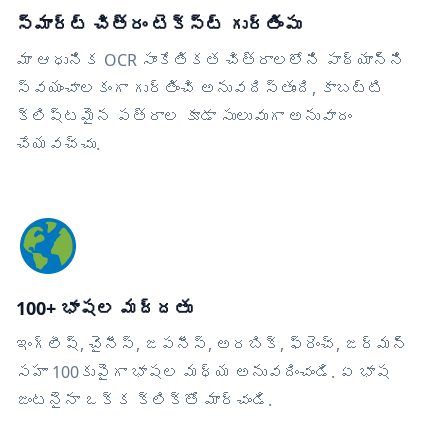
స్మార్ట్ చిత్రం టెక్స్ట్ గుర్తింపు
మా ఆధునిక OCR సాంకేతికత చిత్రాలలోని పాఠ్యాన్ని
స్వయంచాలకంగా గుర్తించి అనువదిస్తుంది, కాబట్టి
క్లిష్టమైన పత్రాల కూడా సులువుగా అనువాదం
చేయవచ్చు.
100+ భాషల మద్దతు
ఇంగ్లీష్, చైనీస్, జపనీస్, అరబిక్, ఫ్రెంచ్, జర్మన్
సహా 100కుపైగా భాషల మధ్య అనువదించండి. ఏ భాష
జంటనైనా ఒక్క క్లిక్‌తో మార్చండి.