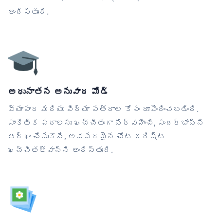
అందిస్తుంది.
అధునాతన అనువాద మోడ్
వ్యాపార మరియు విద్యా పత్రాల కోసం రూపొందించబడింది.
సాంకేతిక పదాలను ఖచ్చితంగా నిర్వహించి, సందర్భాన్ని
అర్థం చేసుకొని, అవసరమైన చోట గరిష్ట
ఖచ్చితత్వాన్ని అందిస్తుంది.