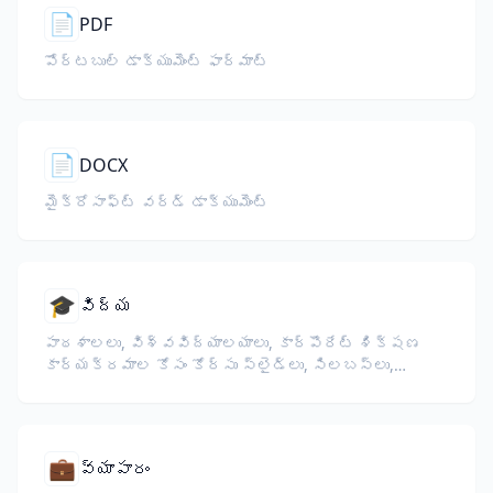
📄
PDF
పోర్టబుల్ డాక్యుమెంట్ ఫార్మాట్
📄
DOCX
మైక్రోసాఫ్ట్ వర్డ్ డాక్యుమెంట్
🎓
విద్య
పాఠశాలలు, విశ్వవిద్యాలయాలు, కార్పొరేట్ శిక్షణ
కార్యక్రమాల కోసం కోర్సు స్లైడ్లు, సిలబస్‌లు,
పరీక్షలు, శిక్షణ పదార్థాలను అనువదించండి.
💼
వ్యాపారం