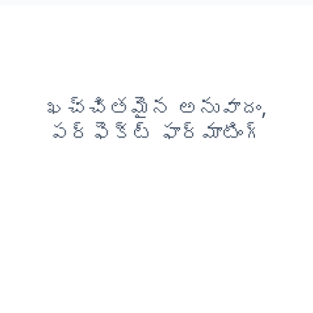
ఖచ్చితమైన అనువాదం,
పర్ఫెక్ట్ ఫార్మాటింగ్