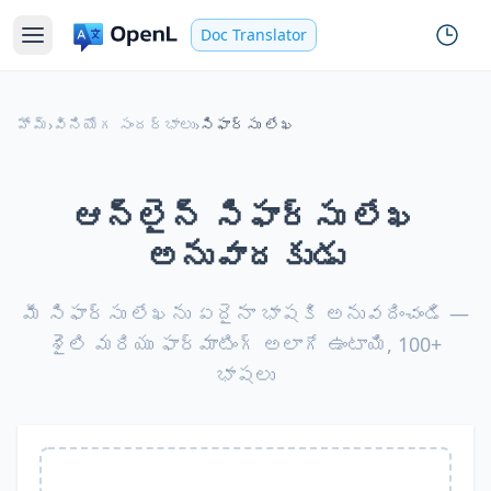
Doc Translator
హోమ్
›
వినియోగ సందర్భాలు
›
సిఫార్సు లేఖ
ఆన్‌లైన్ సిఫార్సు లేఖ
అనువాదకుడు
మీ సిఫార్సు లేఖను ఏదైనా భాషకి అనువదించండి —
శైలి మరియు ఫార్మాటింగ్ అలాగే ఉంటాయి, 100+
భాషలు