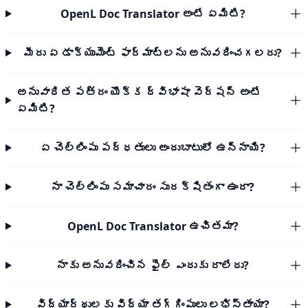
OpenL Doc Translator అంటే ఏమిటి?
మీరు ఏ డాక్యుమెంట్ ఫార్మాట్‌లను అనువదించగలరు?
అనువాదిత పత్రం యొక్క ద్విభాషా వెర్షన్ అంటే
ఏమిటి?
ఏ చెల్లింపు పద్ధతులు అందుబాటులో ఉన్నాయి?
నా చెల్లింపు సమాచారం సురక్షితంగా ఉందా?
OpenL Doc Translator ఉచితమా?
నాకు అనువదించిన ఫైల్ ఎందుకు రాలేదు?
విద్యార్థులకు విద్యా తగ్గింపులు లభిస్తాయా?