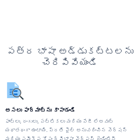
పత్ర భాషా అడ్డుకట్టలను
చెరిపివేయండి
అసలు ఫార్మాట్‌ను కాపాడండి
ఫాంట్లు, రంగులు, పట్టికలు మరియు పేజీ లేఅవుట్
యథాతథంగా ఉంటాయి. ప్రతి ఫైల్ అనువదించిన వెర్షన్
మరియు సమీక్ష కోసం ద్విభాషా వెర్షన్ రెండింటినీ