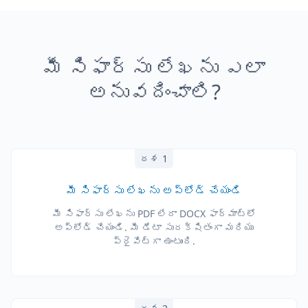
మీ సిఫార్సు లేఖను ఎలా
అనువదించాలి?
దశ 1
మీ సిఫార్సు లేఖను అప్‌లోడ్ చేయండి
మీ సిఫార్సు లేఖను PDF లేదా DOCX ఫార్మాట్‌లో
అప్‌లోడ్ చేయండి. మీ డేటా సురక్షితంగా మరియు
ప్రైవేట్‌గా ఉంటుంది.