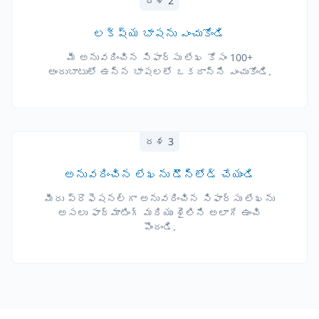
దశ 2
లక్ష్య భాషను ఎంచుకోండి
మీ అనువదించిన సిఫార్సు లేఖ కోసం 100+
అందుబాటులో ఉన్న భాషలలో ఒకదాన్ని ఎంచుకోండి.
దశ 3
అనువదించిన లేఖను డౌన్‌లోడ్ చేయండి
మీరు ప్రొఫెషనల్‌గా అనువదించిన సిఫార్సు లేఖను
అసలు ఫార్మాటింగ్ మరియు శైలిని అలాగే ఉంచి
పొందండి.