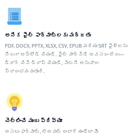
అనేక ఫైల్ ఫార్మాట్‌లకు మద్దతు
PDF, DOCX, PPTX, XLSX, CSV, EPUB మరియు SRT ఫైళ్లను
నేరుగా అప్‌లోడ్ చేయండి. ఫైల్ మార్పిడి అవసరం లేదు—
డ్రాగ్ చేసి డ్రాప్ చేయండి, వెంటనే అనువాదం
ప్రారంభమవుతుంది.
చెల్లించే ముందు ప్రివ్యూ
అసలు ఫార్మాట్, లేఅవుట్ అలాగే ఉండేలా మీ