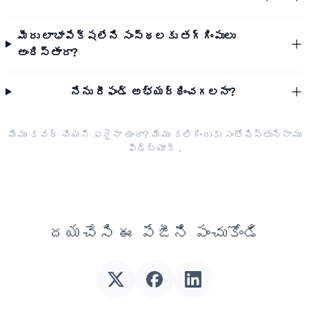
మీరు లాభాపేక్షలేని సంస్థలకు తగ్గింపులు
అందిస్తారా?
నేను రీఫండ్ అభ్యర్థించగలనా?
మేము కవర్ చేయని ఏదైనా ఉందా? మేము కలిగేందుకు సంతోషిస్తున్నాము
ఫీడ్‌బ్యాక్
.
దయచేసి ఈ పేజీని పంచుకోండి