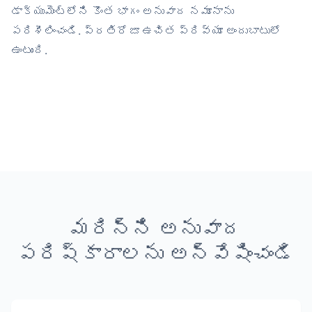
డాక్యుమెంట్‌లోని కొంత భాగం అనువాద నమూనాను
పరిశీలించండి. ప్రతిరోజూ ఉచిత ప్రివ్యూ అందుబాటులో
ఉంటుంది.
మరిన్ని అనువాద
పరిష్కారాలను అన్వేషించండి