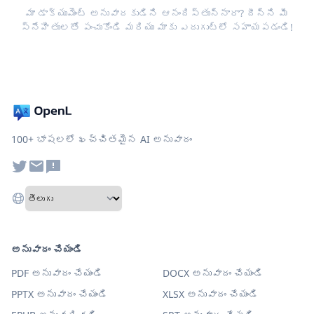
మా డాక్యుమెంట్ అనువాదకుడిని ఆనందిస్తున్నారా? దీన్ని మీ
స్నేహితులతో పంచుకోండి మరియు మాకు ఎదుగుట్లో సహాయపడండి!
100+ భాషలలో ఖచ్చితమైన AI అనువాదం
అనువాదం చేయండి
PDF అనువాదం చేయండి
DOCX అనువాదం చేయండి
PPTX అనువాదం చేయండి
XLSX అనువాదం చేయండి