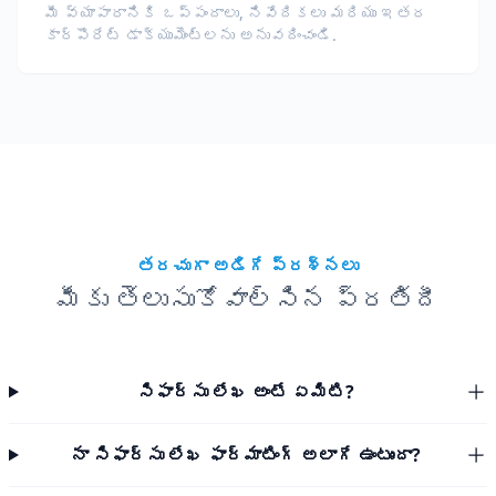
మీ వ్యాపారానికి ఒప్పందాలు, నివేదికలు మరియు ఇతర
కార్పొరేట్ డాక్యుమెంట్లను అనువదించండి.
తరచుగా అడిగే ప్రశ్నలు
మీకు తెలుసుకోవాల్సిన ప్రతిదీ
సిఫార్సు లేఖ అంటే ఏమిటి?
నా సిఫార్సు లేఖ ఫార్మాటింగ్ అలాగే ఉంటుందా?