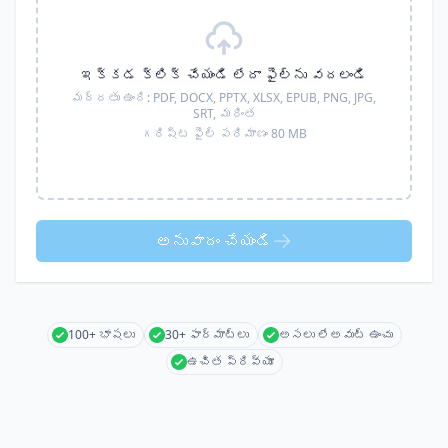
ఇక్కడ క్లిక్ చేయండి లేదా ఫైల్‌ను వదలండి
మద్దతు ఉంది:
PDF, DOCX, PPTX, XLSX, EPUB, PNG, JPG,
SRT,
మరింత
గరిష్ట ఫైల్ పరిమాణం 80 MB
అనువాదం చేయండి
100+ భాషలు
30+ ఫార్మాట్లు
అసలు లేఅవుట్ ఉంచు
ఉచిత ప్రివ్యూ