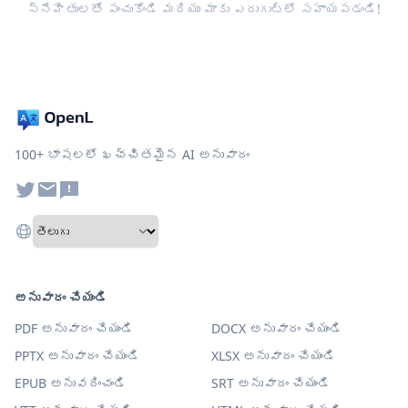
స్నేహితులతో పంచుకోండి మరియు మాకు ఎదుగుట్లో సహాయపడండి!
100+ భాషలలో ఖచ్చితమైన AI అనువాదం
అనువాదం చేయండి
PDF అనువాదం చేయండి
DOCX అనువాదం చేయండి
PPTX అనువాదం చేయండి
XLSX అనువాదం చేయండి
EPUB అనువదించండి
SRT అనువాదం చేయండి