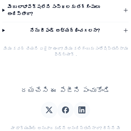
మీరు లాభాపేక్షలేని సంస్థలకు తగ్గింపులు
అందిస్తారా?
నేను రీఫండ్ అభ్యర్థించగలనా?
మేము కవర్ చేయని ఏదైనా ఉందా? మేము కలిగేందుకు సంతోషిస్తున్నాము
ఫీడ్‌బ్యాక్
.
దయచేసి ఈ పేజీని పంచుకోండి
మా డాక్యుమెంట్ అనువాదకుడిని ఆనందిస్తున్నారా? దీన్ని మీ