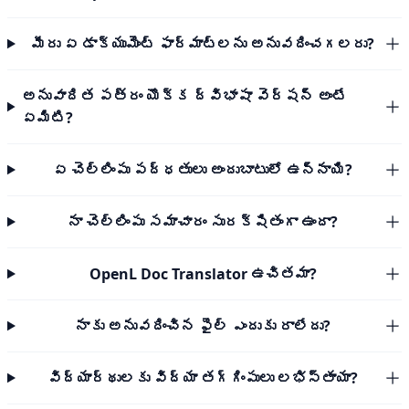
మీరు ఏ డాక్యుమెంట్ ఫార్మాట్‌లను అనువదించగలరు?
అనువాదిత పత్రం యొక్క ద్విభాషా వెర్షన్ అంటే
ఏమిటి?
ఏ చెల్లింపు పద్ధతులు అందుబాటులో ఉన్నాయి?
నా చెల్లింపు సమాచారం సురక్షితంగా ఉందా?
OpenL Doc Translator ఉచితమా?
నాకు అనువదించిన ఫైల్ ఎందుకు రాలేదు?
విద్యార్థులకు విద్యా తగ్గింపులు లభిస్తాయా?