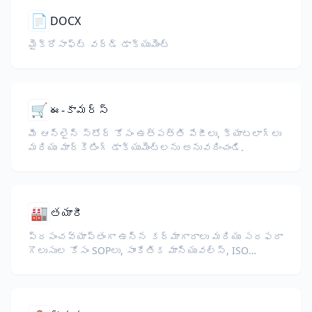
📄
DOCX
మైక్రోసాఫ్ట్ వర్డ్ డాక్యుమెంట్
🛒
ఈ-కామర్స్
మీ ఆన్‌లైన్ స్టోర్ కోసం ఉత్పత్తి పేజీలు, క్యాటలాగ్‌లు
మరియు మార్కెటింగ్ డాక్యుమెంట్లను అనువదించండి.
🏭
తయారీ
ప్రపంచవ్యాప్తంగా ఉన్న కర్మాగారాలు మరియు సరఫరా
గొలుసుల కోసం SOPలు, సాంకేతిక మాన్యువల్స్, ISO
డాక్యుమెంటేషన్, మరియు పరికరాల స్పెసిఫికేషన్లను
అనువదించండి.