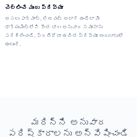
చెల్లించే ముందు ప్రివ్యూ
అసలు ఫార్మాట్, లేఅవుట్ అలాగే ఉండేలా మీ
డాక్యుమెంట్‌లోని కొంత భాగం అనువాద నమూనాను
పరిశీలించండి. ప్రతిరోజూ ఉచిత ప్రివ్యూ అందుబాటులో
ఉంటుంది.
మరిన్ని అనువాద
పరిష్కారాలను అన్వేషించండి