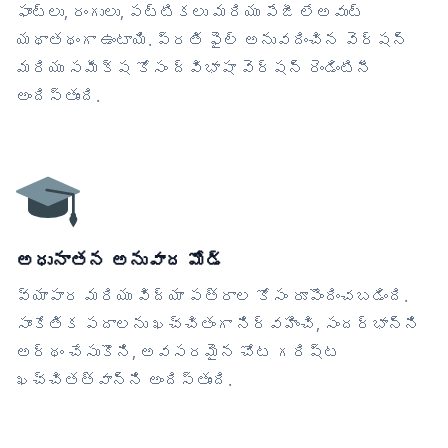
ఫాంట్లు, రంగులు, పట్టికలు మరియు పేజీ లేఅవుట్
యథాతథంగా ఉంటాయి. ప్రతి ఫైల్ అనువదించిన వెర్షన్
మరియు సమీక్ష కోసం ద్విభాషా వెర్షన్ రెండింటినీ
అందిస్తుంది.
అధునాతన అనువాద మోడ్
వ్యాపార మరియు విద్యా పత్రాల కోసం రూపొందించబడింది.
సాంకేతిక పదాలను ఖచ్చితంగా నిర్వహించి, సందర్భాన్ని
అర్థం చేసుకొని, అవసరమైన చోట గరిష్ట
ఖచ్చితత్వాన్ని అందిస్తుంది.