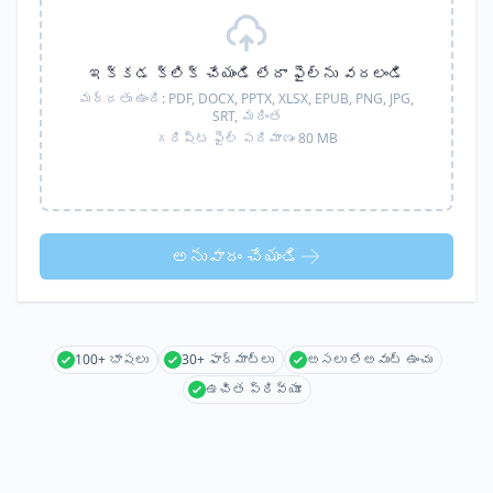
ఇక్కడ క్లిక్ చేయండి లేదా ఫైల్‌ను వదలండి
మద్దతు ఉంది:
PDF, DOCX, PPTX, XLSX, EPUB, PNG, JPG,
SRT,
మరింత
గరిష్ట ఫైల్ పరిమాణం 80 MB
అనువాదం చేయండి
100+ భాషలు
30+ ఫార్మాట్లు
అసలు లేఅవుట్ ఉంచు
ఉచిత ప్రివ్యూ