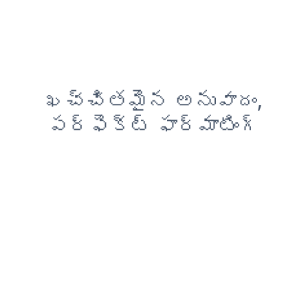
ఖచ్చితమైన అనువాదం,
పర్ఫెక్ట్ ఫార్మాటింగ్