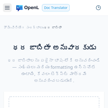
Doc Translator
హోమ్
›
వినియోగ సందర్భాలు
›
ధర జాబితా
ధర జాబితా అనువాదకుడు
ధర జాబితాలను ఏదైనా భాష-లోకి అనువదించండి
— సంఖ్యలు మరియు formatting ఉన్నచోటే
ఉంటాయి, కేవలం టెక్స్ట్ మాత్రమే
అనువదించబడుతుంది.