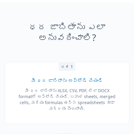
ధర జాబితాను ఎలా
అనువదించాలి?
దశ 1
మీ ధర జాబితాను అప్‌లోడ్ చేయండి
మీ ధర జాబితాను XLSX, CSV, PDF, లేదా DOCX
format‌లో అప్‌లోడ్ చేయండి. బహుళ sheets, merged
cells, మరియు formulas ఉన్న spreadsheets కూడా
మద్దతు పొందుతాయి.