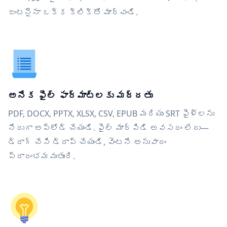
జంటనైనా ఒక్క క్లిక్‌తో మార్చండి.
అనేక ఫైల్ ఫార్మాట్‌లకు మద్దతు
PDF, DOCX, PPTX, XLSX, CSV, EPUB మరియు SRT ఫైళ్లను
నేరుగా అప్‌లోడ్ చేయండి. ఫైల్ మార్పిడి అవసరం లేదు—
డ్రాగ్ చేసి డ్రాప్ చేయండి, వెంటనే అనువాదం
ప్రారంభమవుతుంది.