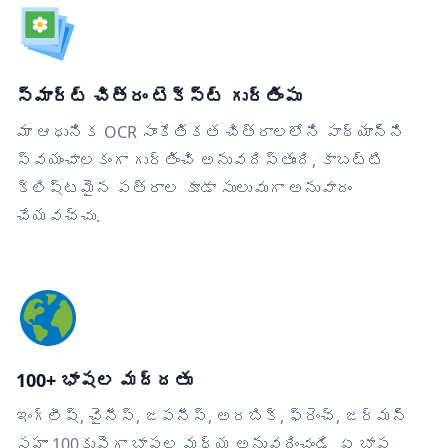
స్మార్ట్ చిత్రం టెక్స్ట్ గుర్తింపు
మా ఆధునిక OCR సాంకేతికత చిత్రాలలోని పాఠ్యాన్ని
స్వయంచాలకంగా గుర్తించి అనువదిస్తుంది, కాబట్టి
క్లిష్టమైన పత్రాల కూడా సులువుగా అనువాదం
చేయవచ్చు.
100+ భాషల మద్దతు
ఇంగ్లీష్, చైనీస్, జపనీస్, అరబిక్, ఫ్రెంచ్, జర్మన్
సహా 100కుపైగా భాషల మధ్య అనువదించండి. ఏ భాష