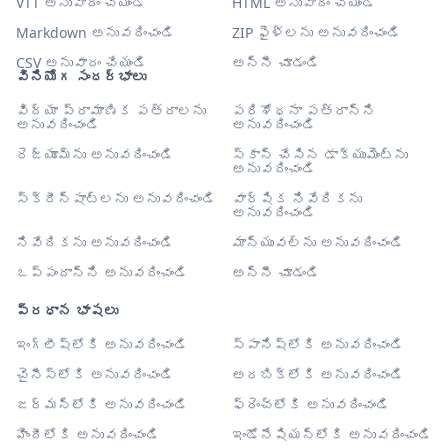
VTT అనువాదం చేయండి
HTML అనువాదం చేయండి
Markdown అనువదించండి
ZIP ఫైళ్లను అనువదించండి
CSV అనువాదం చేయండి
అన్నీ చూడండి
వినియోగ సందర్భాలు
విద్యా ప్రామాణిక పత్రాలను
పరిశోధనా పత్రాన్ని
అనువదించండి
అనువదించండి
రెజ్యూమ్‌ను అనువదించండి
స్కాన్ చేసిన డాక్యుమెంట్‌ను
అనువదించండి
స్క్రీన్‌షాట్‌లను అనువదించండి
వార్షిక నివేదికను
అనువదించండి
నివేదికను అనువదించండి
మాన్యువల్‌ను అనువదించండి
ఒప్పందాన్ని అనువదించండి
అన్నీ చూడండి
ప్రధాన భాషలు
ఇంగ్లీష్‌లోకి అనువదించండి
స్పానిష్‌లోకి అనువదించండి
చైనీస్‌లోకి అనువదించండి
అరబిక్‌లోకి అనువదించండి
జర్మన్‌లోకి అనువదించండి
ఫ్రెంచ్‌లోకి అనువదించండి
హిందీలోకి అనువదించండి
ఇండోనేషియన్‌లోకి అనువదించండి