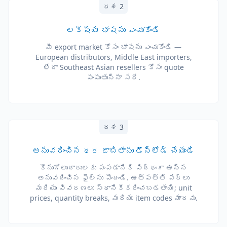
దశ 2
లక్ష్య భాషను ఎంచుకోండి
మీ export market కోసం భాషను ఎంచుకోండి —
European distributors, Middle East importers,
లేదా Southeast Asian resellers కోసం quote
పంపుతున్నా సరే.
దశ 3
అనువదించిన ధర జాబితాను డౌన్‌లోడ్ చేయండి
కొనుగోలుదారులకు పంపడానికి సిద్ధంగా ఉన్న
అనువదించిన ఫైల్‌ను పొందండి. ఉత్పత్తి పేర్లు
మరియు వివరణలు స్థానికీకరించబడతాయి; unit
prices, quantity breaks, మరియు item codes మారవు.