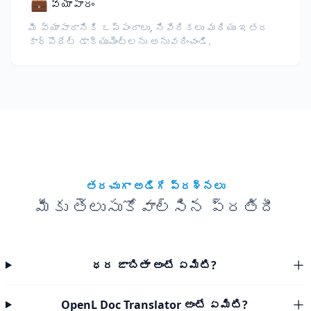
💼
వ్యాపారం
మీ వ్యాపారానికి ఒప్పందాలు, నివేదికలు మరియు ఇతర
కార్పొరేట్ డాక్యుమెంట్లను అనువదించండి.
తరచుగా అడిగే ప్రశ్నలు
మీకు తెలుసుకోవాల్సిన ప్రతిదీ
ధర జాబితా అంటే ఏమిటి?
OpenL Doc Translator అంటే ఏమిటి?