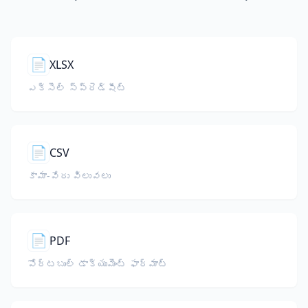
📄
XLSX
ఎక్సెల్ స్ప్రెడ్‌షీట్
📄
CSV
కామా-వేరు విలువలు
📄
PDF
పోర్టబుల్ డాక్యుమెంట్ ఫార్మాట్