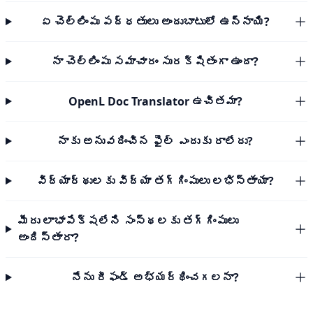
ఏ చెల్లింపు పద్ధతులు అందుబాటులో ఉన్నాయి?
నా చెల్లింపు సమాచారం సురక్షితంగా ఉందా?
OpenL Doc Translator ఉచితమా?
నాకు అనువదించిన ఫైల్ ఎందుకు రాలేదు?
విద్యార్థులకు విద్యా తగ్గింపులు లభిస్తాయా?
మీరు లాభాపేక్షలేని సంస్థలకు తగ్గింపులు
అందిస్తారా?
నేను రీఫండ్ అభ్యర్థించగలనా?