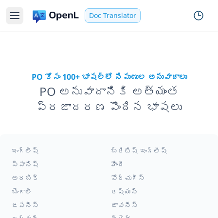
Doc Translator
PO కోసం 100+ భాషల్లో నిపుణుల అనువాదాలు
PO అనువాదానికి అత్యంత
ప్రజాదరణ పొందిన భాషలు
ఇంగ్లీష్
బ్రిటిష్ ఇంగ్లీష్
స్పానిష్
హిందీ
అరబిక్
పోర్చుగీస్
బెంగాలీ
రష్యన్
జపనీస్
జావనీస్