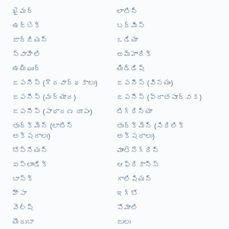
ఖైమర్
లాటిన్
ఉజ్బెక్
బర్మీస్
జార్జియన్
ఒడియా
స్వాహిలి
అమ్హారిక్
ఉయ్ఘుర్
యిడ్డిష్
జపనీస్ (గౌరవార్థకాలు)
జపనీస్ (వినయం)
జపనీస్ (మర్యాద)
జపనీస్ (వ్రాతపూర్వక)
జపనీస్ (సాధారణ రూపం)
టిగ్రిన్యా
తుర్క్‌మెన్ (లాటిన్
తుర్క్‌మెన్ (సిరిలిక్
అక్షరాలు)
అక్షరాలు)
బోస్నియన్
మాంటెనెగ్రిన్
ఐస్లాండిక్
ఆఫ్రికాన్స్
బాస్క్
గాలిషియన్
హౌసా
ఇగ్బో
వెల్ష్
సోమాలి
యొరుబా
జులు