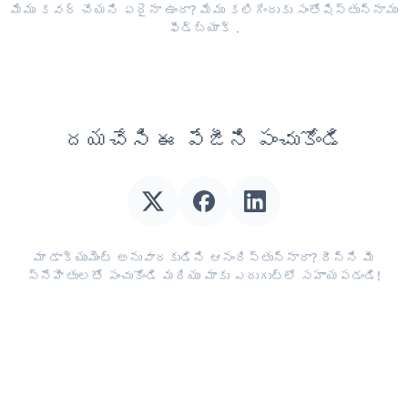
మేము కవర్ చేయని ఏదైనా ఉందా? మేము కలిగేందుకు సంతోషిస్తున్నాము
ఫీడ్‌బ్యాక్
.
దయచేసి ఈ పేజీని పంచుకోండి
మా డాక్యుమెంట్ అనువాదకుడిని ఆనందిస్తున్నారా? దీన్ని మీ
స్నేహితులతో పంచుకోండి మరియు మాకు ఎదుగుట్లో సహాయపడండి!