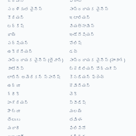
జర్మన్
ఫ్రెంచ్
సరళీకృత చైనీస్
సాంప్రదాయక చైనీస్
కొరియన్
ఇటాలియన్
టర్కిష్
వియత్నామీస్
థాయ్
ఇండోనేషియన్
పర్షియన్
పోలిష్
ఉక్రేనియన్
డచ్
సాంప్రదాయక చైనీస్ (తైవాన్)
సాంప్రదాయక చైనీస్ (హాంకాంగ్)
కాంటోనీస్
బ్రెజిలియన్ పోర్చుగీస్
లాటిన్ అమెరికన్ స్పానిష్
కెనడియన్ ఫ్రెంచ్
ఉర్దూ
రొమేనియన్
గ్రీక్
చెక్
హంగేరియన్
స్వీడిష్
హీబ్రూ
మలయ్
తెలుగు
తమిళం
మరాఠీ
ఫిలిపినో