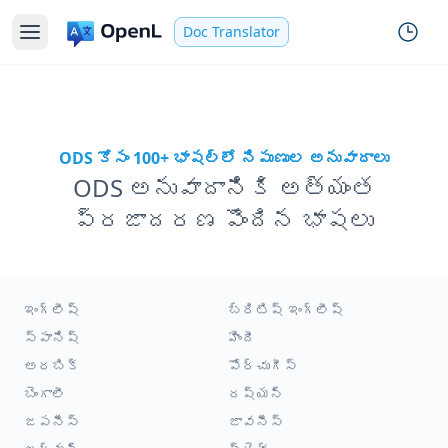
Doc Translator
ODS కోసం 100+ భాషల్లో నిపుణుల అనువాదాలు
ODS అనువాదానికి అత్యంత
ప్రజాదరణ పొందిన భాషలు
ఇంగ్లీష్
బ్రిటిష్ ఇంగ్లీష్
స్పానిష్
హిందీ
అరబిక్
పోర్చుగీస్
బెంగాలీ
రష్యన్
జపనీస్
జావనీస్