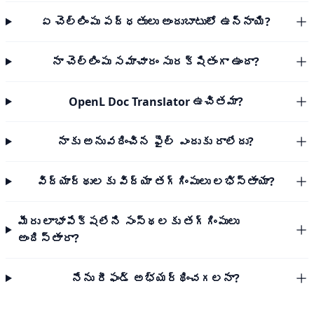
ఏ చెల్లింపు పద్ధతులు అందుబాటులో ఉన్నాయి?
నా చెల్లింపు సమాచారం సురక్షితంగా ఉందా?
OpenL Doc Translator ఉచితమా?
నాకు అనువదించిన ఫైల్ ఎందుకు రాలేదు?
విద్యార్థులకు విద్యా తగ్గింపులు లభిస్తాయా?
మీరు లాభాపేక్షలేని సంస్థలకు తగ్గింపులు
అందిస్తారా?
నేను రీఫండ్ అభ్యర్థించగలనా?