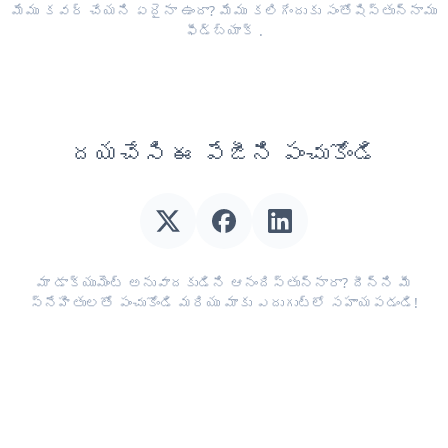
మేము కవర్ చేయని ఏదైనా ఉందా? మేము కలిగేందుకు సంతోషిస్తున్నాము
ఫీడ్‌బ్యాక్
.
దయచేసి ఈ పేజీని పంచుకోండి
మా డాక్యుమెంట్ అనువాదకుడిని ఆనందిస్తున్నారా? దీన్ని మీ
స్నేహితులతో పంచుకోండి మరియు మాకు ఎదుగుట్లో సహాయపడండి!