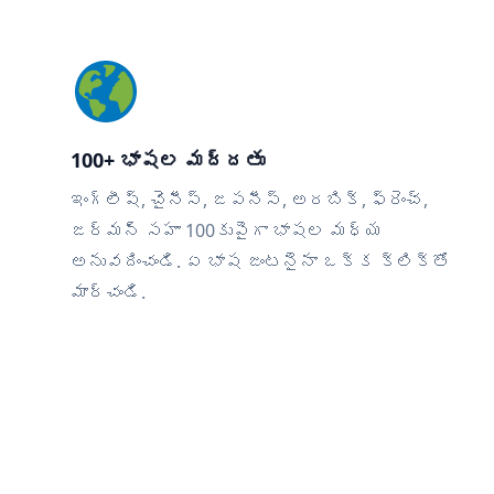
100+ భాషల మద్దతు
ఇంగ్లీష్, చైనీస్, జపనీస్, అరబిక్, ఫ్రెంచ్,
జర్మన్ సహా 100కుపైగా భాషల మధ్య
అనువదించండి. ఏ భాష జంటనైనా ఒక్క క్లిక్‌తో
మార్చండి.