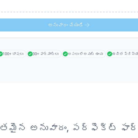
అనువాదం చేయండి
100+ భాషలు
30+ ఫార్మాట్లు
అసలు లేఅవుట్ ఉంచు
ఉచిత ప్రివ్య
తమైన అనువాదం, పర్ఫెక్ట్ ఫార్మ