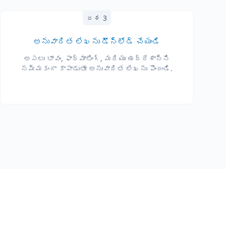
దశ 3
అనువాదిత లేఖను డౌన్‌లోడ్ చేయండి
అసలు భావం, ఫార్మాటింగ్, మరియు ఉద్దేశాన్ని
నమ్మకంగా కాపాడుతూ అనువాదిత లేఖను పొందండి.