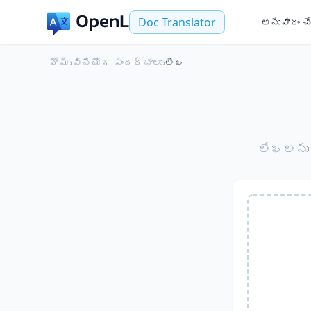
Doc Translator
అనువాదం చ
హోమ్
›
వినియోగ సందర్భాలు
›
లేఖ
లేఖలను ఏ