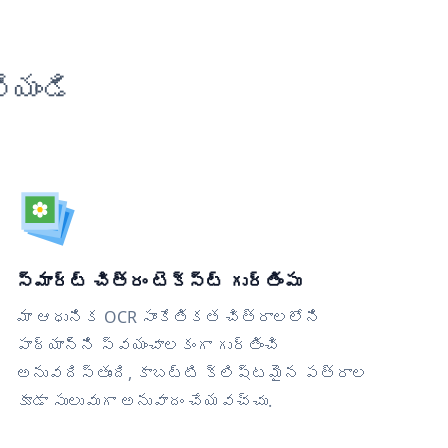
ేయండి
స్మార్ట్ చిత్రం టెక్స్ట్ గుర్తింపు
మా ఆధునిక OCR సాంకేతికత చిత్రాలలోని
పాఠ్యాన్ని స్వయంచాలకంగా గుర్తించి
అనువదిస్తుంది, కాబట్టి క్లిష్టమైన పత్రాల
కూడా సులువుగా అనువాదం చేయవచ్చు.