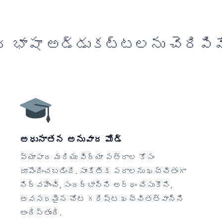
 భాషా అడ్డుకట్టలను చెరిపివ
అధునాతన అనువాద మోడ్
వ్యాపార మరియు విద్యా పత్రాల కోసం
రూపొందించబడింది. సాంకేతిక పదాలను ఖచ్చితంగా
నిర్వహించి, సందర్భాన్ని అర్థం చేసుకొని,
అవసరమైన చోట గరిష్ట ఖచ్చితత్వాన్ని
అందిస్తుంది.