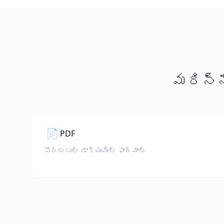
మరిన్న
📄
PDF
పోర్టబుల్ డాక్యుమెంట్ ఫార్మాట్