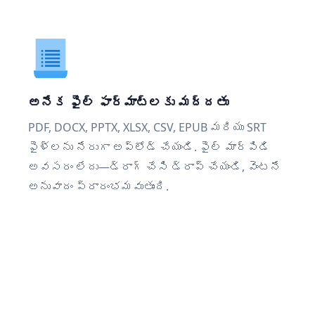
అనేక ఫైల్ ఫార్మాట్‌లకు మద్దతు
PDF, DOCX, PPTX, XLSX, CSV, EPUB మరియు SRT
ఫైళ్లను నేరుగా అప్‌లోడ్ చేయండి. ఫైల్ మార్పిడి
అవసరం లేదు—డ్రాగ్ చేసి డ్రాప్ చేయండి, వెంటనే
అనువాదం ప్రారంభమవుతుంది.