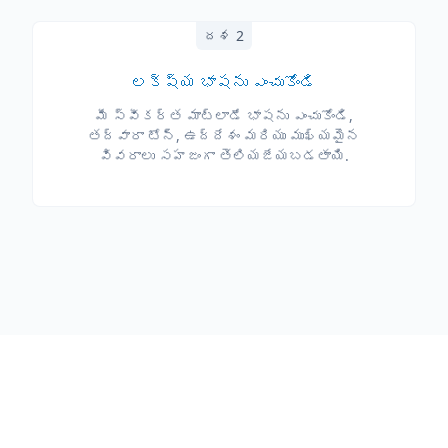
దశ 2
లక్ష్య భాషను ఎంచుకోండి
మీ స్వీకర్త మాట్లాడే భాషను ఎంచుకోండి,
తద్వారా టోన్, ఉద్దేశం మరియు ముఖ్యమైన
వివరాలు సహజంగా తెలియజేయబడతాయి.