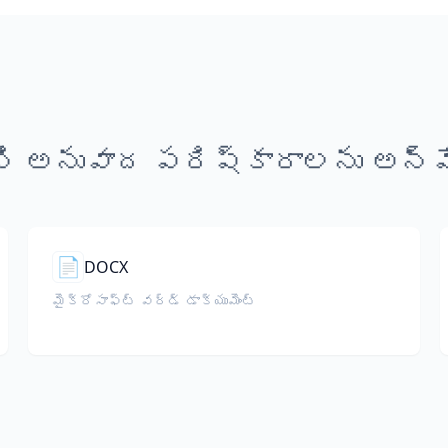
ి అనువాద పరిష్కారాలను అన్వే
📄
DOCX
మైక్రోసాఫ్ట్ వర్డ్ డాక్యుమెంట్