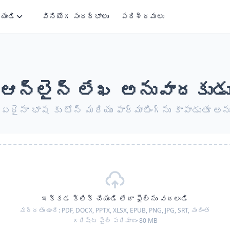
ేయండి
వినియోగ సందర్భాలు
పరిశ్రమలు
ఆన్‌లైన్ లేఖ అనువాదకుడ
దైనా భాష కు టోన్ మరియు ఫార్మాటింగ్‌ను కాపాడుతూ అన
ఇక్కడ క్లిక్ చేయండి లేదా ఫైల్‌ను వదలండి
మద్దతు ఉంది:
PDF, DOCX, PPTX, XLSX, EPUB, PNG, JPG, SRT,
మరింత
గరిష్ట ఫైల్ పరిమాణం 80 MB