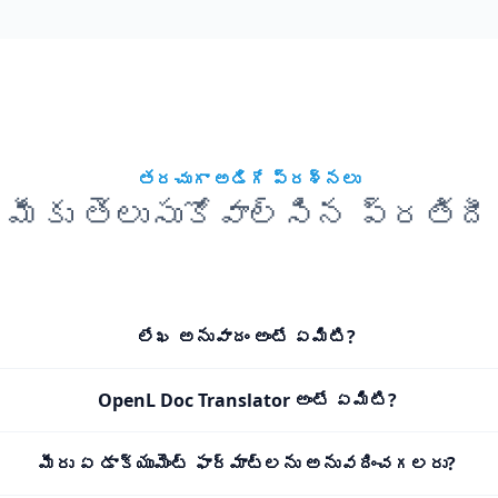
తరచుగా అడిగే ప్రశ్నలు
మీకు తెలుసుకోవాల్సిన ప్రతిదీ
లేఖ అనువాదం అంటే ఏమిటి?
OpenL Doc Translator అంటే ఏమిటి?
మీరు ఏ డాక్యుమెంట్ ఫార్మాట్‌లను అనువదించగలరు?