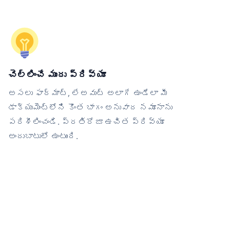
చెల్లించే ముందు ప్రివ్యూ
అసలు ఫార్మాట్, లేఅవుట్ అలాగే ఉండేలా మీ
డాక్యుమెంట్‌లోని కొంత భాగం అనువాద నమూనాను
పరిశీలించండి. ప్రతిరోజూ ఉచిత ప్రివ్యూ
అందుబాటులో ఉంటుంది.