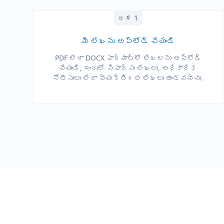
దశ 1
మీ లేఖను అప్‌లోడ్ చేయండి
PDF లేదా DOCX ఫార్మాట్‌లో లేఖలను అప్‌లోడ్
చేయండి, ఇందులో సిఫార్సు లేఖలు, అధికారిక
నోటీసులు లేదా వ్యక్తిగత లేఖలు ఉండవచ్చు.