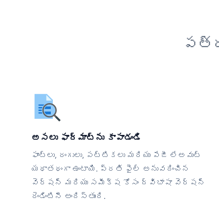
పత్ర
అసలు ఫార్మాట్‌ను కాపాడండి
ఫాంట్లు, రంగులు, పట్టికలు మరియు పేజీ లేఅవుట్
యథాతథంగా ఉంటాయి. ప్రతి ఫైల్ అనువదించిన
వెర్షన్ మరియు సమీక్ష కోసం ద్విభాషా వెర్షన్
రెండింటినీ అందిస్తుంది.