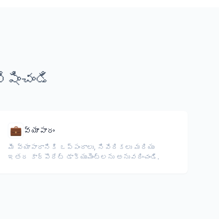
షించండి
💼
వ్యాపారం
మీ వ్యాపారానికి ఒప్పందాలు, నివేదికలు మరియు
ఇతర కార్పొరేట్ డాక్యుమెంట్లను అనువదించండి.