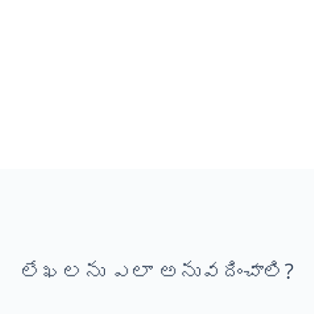
లేఖలను ఎలా అనువదించాలి?