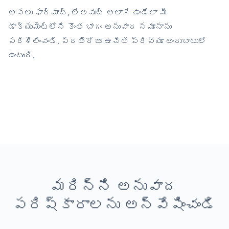
అసలు ఫార్మాట్, లేఅవుట్ అలాగే ఉండేలా మీ
డాక్యుమెంట్‌లోని కొంత భాగం అనువాద నమూనాను
పరిశీలించండి. ప్రతిరోజూ ఉచిత ప్రివ్యూ అందుబాటులో
ఉంటుంది.
మరిన్ని అనువాద
పరిష్కారాలను అన్వేషించండి