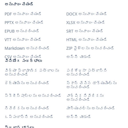
అనువాదం చేయండి
PDF అనువాదం చేయండి
DOCX అనువాదం చేయండి
PPTX అనువాదం చేయండి
XLSX అనువాదం చేయండి
EPUB అనువదించండి
SRT అనువాదం చేయండి
VTT అనువాదం చేయండి
HTML అనువాదం చేయండి
Markdown అనువదించండి
ZIP ఫైళ్లను అనువదించండి
CSV అనువాదం చేయండి
అన్నీ చూడండి
వినియోగ సందర్భాలు
విద్యా ప్రామాణిక పత్రాలను
పరిశోధనా పత్రాన్ని
అనువదించండి
అనువదించండి
రెజ్యూమ్‌ను అనువదించండి
స్కాన్ చేసిన డాక్యుమెంట్‌ను
అనువదించండి
స్క్రీన్‌షాట్‌లను అనువదించండి
వార్షిక నివేదికను
అనువదించండి
నివేదికను అనువదించండి
మాన్యువల్‌ను అనువదించండి
ఒప్పందాన్ని అనువదించండి
అన్నీ చూడండి
ప్రధాన భాషలు