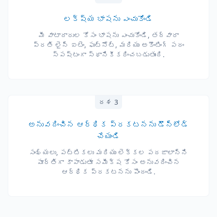
లక్ష్య భాషను ఎంచుకోండి
మీ వాటాదారుల కోసం భాషను ఎంచుకోండి, తద్వారా
ప్రతి లైన్ ఐటెం, ఫుట్‌నోట్, మరియు అకౌంటింగ్ పదం
స్పష్టంగా స్థానికీకరించబడుతుంది.
దశ 3
అనువదించిన ఆర్థిక ప్రకటనను డౌన్‌లోడ్
చేయండి
సంఖ్యలు, పట్టికలు మరియు లెక్కల పదజాలాన్ని
పూర్తిగా కాపాడుతూ సమీక్ష కోసం అనువదించిన
ఆర్థిక ప్రకటనను పొందండి.