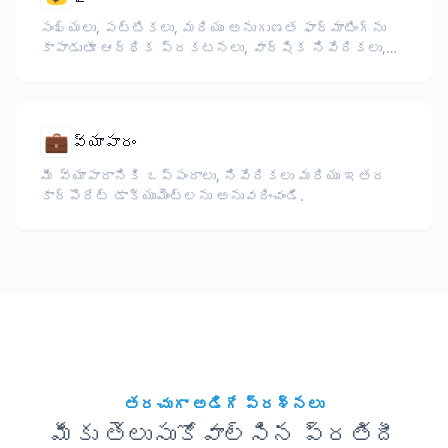
సంఖ్యలు, పట్టికలు, మరియు అనుగుణత ఫార్మాటింగ్‌ను
కాపాడుతూ ఆర్థిక ప్రకటనలు, వార్షిక నివేదికలు,
పెట్టుబడిదారుల పత్రాలు, మరియు నియంత్రణ
దాఖలాలను అనువదించండి.
💼
వ్యాపారం
మీ వ్యాపారానికి ఒప్పందాలు, నివేదికలు మరియు ఇతర
కార్పొరేట్ డాక్యుమెంట్లను అనువదించండి.
తరచుగా అడిగే ప్రశ్నలు
మీకు తెలుసుకోవాల్సిన ప్రతిదీ