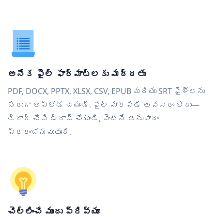
అనేక ఫైల్ ఫార్మాట్‌లకు మద్దతు
PDF, DOCX, PPTX, XLSX, CSV, EPUB మరియు SRT ఫైళ్లను
నేరుగా అప్‌లోడ్ చేయండి. ఫైల్ మార్పిడి అవసరం లేదు—
డ్రాగ్ చేసి డ్రాప్ చేయండి, వెంటనే అనువాదం
ప్రారంభమవుతుంది.
చెల్లించే ముందు ప్రివ్యూ