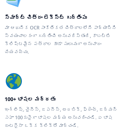
స్మార్ట్ చిత్రం టెక్స్ట్ గుర్తింపు
మా ఆధునిక OCR సాంకేతికత చిత్రాలలోని పాఠ్యాన్ని
స్వయంచాలకంగా గుర్తించి అనువదిస్తుంది, కాబట్టి
క్లిష్టమైన పత్రాల కూడా సులువుగా అనువాదం
చేయవచ్చు.
100+ భాషల మద్దతు
ఇంగ్లీష్, చైనీస్, జపనీస్, అరబిక్, ఫ్రెంచ్, జర్మన్
సహా 100కుపైగా భాషల మధ్య అనువదించండి. ఏ భాష
జంటనైనా ఒక్క క్లిక్‌తో మార్చండి.