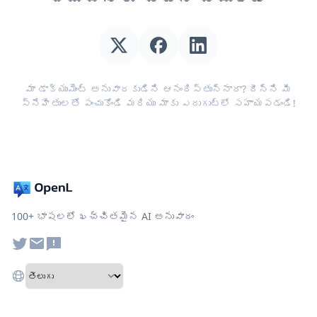
మా డాక్యుమెంట్ అనువాదకుడిని ఆనందిస్తున్నారా? దీన్ని మీ
స్నేహితులతో పంచుకోండి మరియు మాకు ఎదుగుట్లో సహాయపడండి!
100+ భాషలలో ఖచ్చితమైన AI అనువాదం