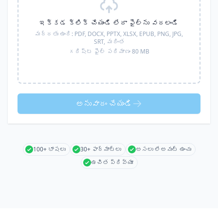
ఇక్కడ క్లిక్ చేయండి లేదా ఫైల్‌ను వదలండి
మద్దతు ఉంది:
PDF, DOCX, PPTX, XLSX, EPUB, PNG, JPG,
SRT,
మరింత
గరిష్ట ఫైల్ పరిమాణం 80 MB
అనువాదం చేయండి
100+ భాషలు
30+ ఫార్మాట్లు
అసలు లేఅవుట్ ఉంచు
ఉచిత ప్రివ్యూ