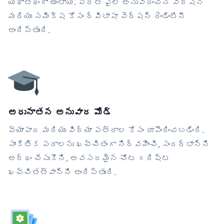
యథాతథంగా ఉంటాయి. ప్రతి ఫైల్ అనువదించిన వెర్షన్
మరియు సమీక్ష కోసం ద్విభాషా వెర్షన్ రెండింటినీ
అందిస్తుంది.
అధునాతన అనువాద మోడ్
వ్యాపార మరియు విద్యా పత్రాల కోసం రూపొందించబడింది.
సాంకేతిక పదాలను ఖచ్చితంగా నిర్వహించి, సందర్భాన్ని
అర్థం చేసుకొని, అవసరమైన చోట గరిష్ట
ఖచ్చితత్వాన్ని అందిస్తుంది.