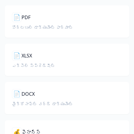
📄
PDF
పోర్టబుల్ డాక్యుమెంట్ ఫార్మాట్
📄
XLSX
ఎక్సెల్ స్ప్రెడ్‌షీట్
📄
DOCX
మైక్రోసాఫ్ట్ వర్డ్ డాక్యుమెంట్
💰
ఫైనాన్స్