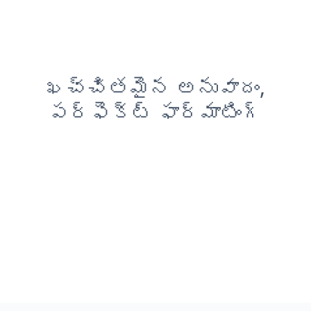
ఖచ్చితమైన అనువాదం,
పర్ఫెక్ట్ ఫార్మాటింగ్