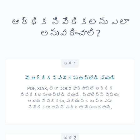
ఆర్థిక నివేదికలను ఎలా
అనువదించాలి?
దశ 1
మీ ఆర్థిక నివేదికను అప్‌లోడ్ చేయండి
PDF, XLSX, లేదా DOCX ఫార్మాట్‌లో ఆర్థిక
నివేదికలను అప్‌లోడ్ చేయండి. బ్యాలెన్స్ షీట్లు,
ఆదాయ నివేదికలు, మరియు నగదు ప్రవాహ
నివేదికలు అన్నీ మద్దతు చేయబడతాయి.
దశ 2