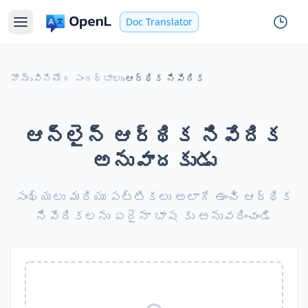
Doc Translator
హోమ్
›
వినియోగ సందర్భాలు
›
ఆర్థిక నివేదిక
ఆన్‌లైన్ ఆర్థిక నివేదిక
అనువాదకుడు
సంఖ్యలు మరియు పట్టికలు అలాగే ఉంచి ఆర్థిక
నివేదికలను ఏదైనా భాష కు అనువదించండి