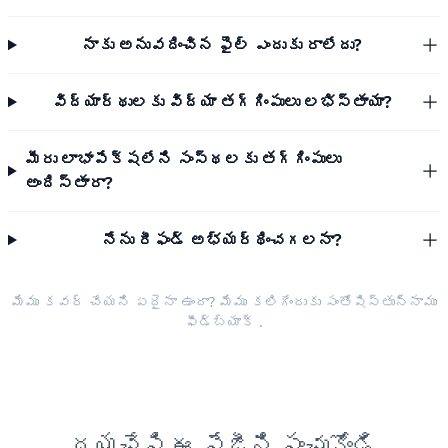
నాకు అనువదించిన ఫైల్ ఎందుకు రాలేదు?
విద్యార్థులకు విద్యా తగ్గింపులు లభిస్తాయా?
మీరు లాభాపేక్షలేని సంస్థలకు తగ్గింపులు
అందిస్తారా?
నేను రీఫండ్ అభ్యర్థించగలనా?
మేము కవర్ చేయని ఏదైనా ఉందా? మేము కలిగేందుకు సంతోషిస్తున్నాము
ఫీడ్‌బ్యాక్
.
దయచేసి ఈ పేజీని పంచుకోండి