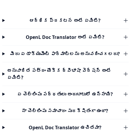
ఆర్థిక ప్రకటన అంటే ఏమిటి?
OpenL Doc Translator అంటే ఏమిటి?
మీరు ఏ డాక్యుమెంట్ ఫార్మాట్‌లను అనువదించగలరు?
అనువాదిత పత్రం యొక్క ద్విభాషా వెర్షన్ అంటే
ఏమిటి?
ఏ చెల్లింపు పద్ధతులు అందుబాటులో ఉన్నాయి?
నా చెల్లింపు సమాచారం సురక్షితంగా ఉందా?
OpenL Doc Translator ఉచితమా?