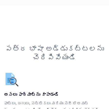
పత్ర భాషా అడ్డుకట్టలను
చెరిపివేయండి
అసలు ఫార్మాట్‌ను కాపాడండి
ఫాంట్లు, రంగులు, పట్టికలు మరియు పేజీ లేఅవుట్