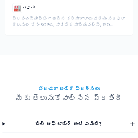
🏭
తయారీ
ప్రపంచవ్యాప్తంగా ఉన్న కర్మాగారాలు మరియు సరఫరా
గొలుసుల కోసం SOPలు, సాంకేతిక మాన్యువల్స్, ISO
డాక్యుమెంటేషన్, మరియు పరికరాల స్పెసిఫికేషన్లను
అనువదించండి.
తరచుగా అడిగే ప్రశ్నలు
మీకు తెలుసుకోవాల్సిన ప్రతిదీ
బిల్ ఆఫ్ లాడింగ్ అంటే ఏమిటి?