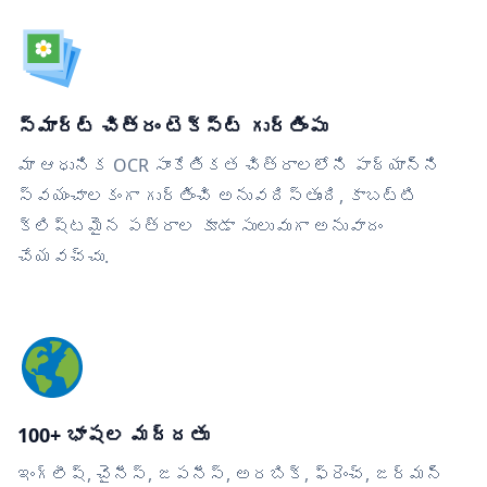
స్మార్ట్ చిత్రం టెక్స్ట్ గుర్తింపు
మా ఆధునిక OCR సాంకేతికత చిత్రాలలోని పాఠ్యాన్ని
స్వయంచాలకంగా గుర్తించి అనువదిస్తుంది, కాబట్టి
క్లిష్టమైన పత్రాల కూడా సులువుగా అనువాదం
చేయవచ్చు.
100+ భాషల మద్దతు
ఇంగ్లీష్, చైనీస్, జపనీస్, అరబిక్, ఫ్రెంచ్, జర్మన్