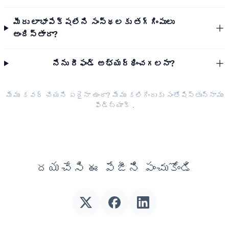
మీరు లాభాపేక్షలేని సంస్థలకు తగ్గింపులు
అందిస్తారా?
నేను రీఫండ్ అభ్యర్థించగలనా?
మేము కవర్ చేయని ఏదైనా ఉందా? మేము కలిగేందుకు సంతోషిస్తున్నాము
ఫీడ్‌బ్యాక్
.
దయచేసి ఈ పేజీని పంచుకోండి