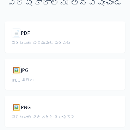
పరిష్కారాలను అన్వేషించండి
📄
PDF
పోర్టబుల్ డాక్యుమెంట్ ఫార్మాట్
🖼️
JPG
JPEG చిత్రం
🖼️
PNG
పోర్టబుల్ నెట్‌వర్క్ గ్రాఫిక్స్