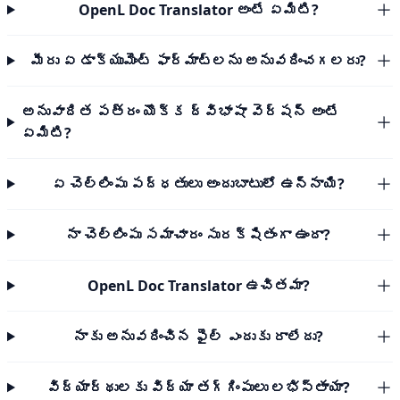
OpenL Doc Translator అంటే ఏమిటి?
మీరు ఏ డాక్యుమెంట్ ఫార్మాట్‌లను అనువదించగలరు?
అనువాదిత పత్రం యొక్క ద్విభాషా వెర్షన్ అంటే
ఏమిటి?
ఏ చెల్లింపు పద్ధతులు అందుబాటులో ఉన్నాయి?
నా చెల్లింపు సమాచారం సురక్షితంగా ఉందా?
OpenL Doc Translator ఉచితమా?
నాకు అనువదించిన ఫైల్ ఎందుకు రాలేదు?
విద్యార్థులకు విద్యా తగ్గింపులు లభిస్తాయా?