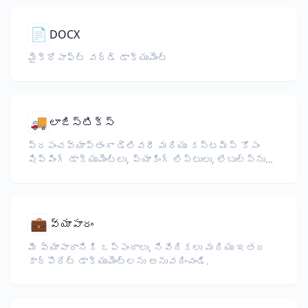
📄
DOCX
మైక్రోసాఫ్ట్ వర్డ్ డాక్యుమెంట్
🚚
లాజిస్టిక్స్
ప్రపంచవ్యాప్తంగా డెలివరీ మరియు కస్టమ్స్ కోసం
షిప్పింగ్ డాక్యుమెంట్లు, ప్యాకింగ్ లిస్టులు, లేబుల్స్‌ను
అనువదించండి.
💼
వ్యాపారం
మీ వ్యాపారానికి ఒప్పందాలు, నివేదికలు మరియు ఇతర
కార్పొరేట్ డాక్యుమెంట్లను అనువదించండి.