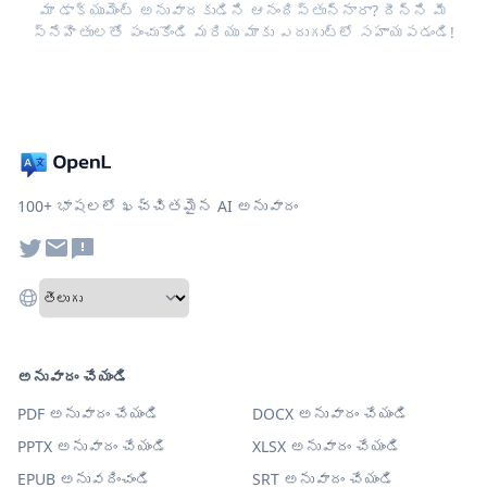
మా డాక్యుమెంట్ అనువాదకుడిని ఆనందిస్తున్నారా? దీన్ని మీ
స్నేహితులతో పంచుకోండి మరియు మాకు ఎదుగుట్లో సహాయపడండి!
100+ భాషలలో ఖచ్చితమైన AI అనువాదం
అనువాదం చేయండి
PDF అనువాదం చేయండి
DOCX అనువాదం చేయండి
PPTX అనువాదం చేయండి
XLSX అనువాదం చేయండి
EPUB అనువదించండి
SRT అనువాదం చేయండి