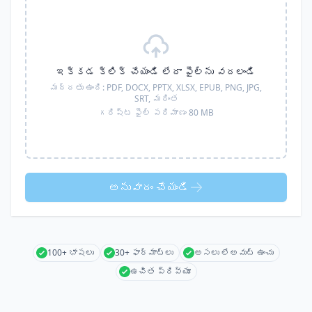
ఇక్కడ క్లిక్ చేయండి లేదా ఫైల్‌ను వదలండి
మద్దతు ఉంది:
PDF, DOCX, PPTX, XLSX, EPUB, PNG, JPG,
SRT,
మరింత
గరిష్ట ఫైల్ పరిమాణం 80 MB
అనువాదం చేయండి
100+ భాషలు
30+ ఫార్మాట్లు
అసలు లేఅవుట్ ఉంచు
ఉచిత ప్రివ్యూ