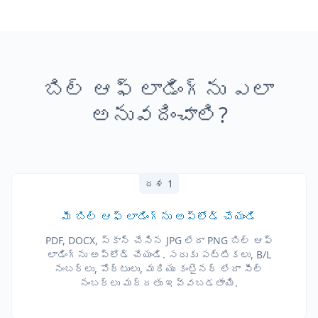
బిల్ ఆఫ్ లాడింగ్‌ను ఎలా
అనువదించాలి?
దశ 1
మీ బిల్ ఆఫ్ లాడింగ్‌ను అప్‌లోడ్ చేయండి
PDF, DOCX, స్కాన్ చేసిన JPG లేదా PNG బిల్ ఆఫ్
లాడింగ్‌ను అప్‌లోడ్ చేయండి. సరుకు పట్టికలు, B/L
నంబర్లు, పోర్టులు, మరియు కంటైనర్ లేదా సీల్
నంబర్లు మద్దతు ఇవ్వబడతాయి.