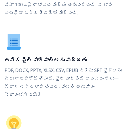
సహా 100కుపైగా భాషల మధ్య అనువదించండి. ఏ భాష
జంటనైనా ఒక్క క్లిక్‌తో మార్చండి.
అనేక ఫైల్ ఫార్మాట్‌లకు మద్దతు
PDF, DOCX, PPTX, XLSX, CSV, EPUB మరియు SRT ఫైళ్లను
నేరుగా అప్‌లోడ్ చేయండి. ఫైల్ మార్పిడి అవసరం లేదు—
డ్రాగ్ చేసి డ్రాప్ చేయండి, వెంటనే అనువాదం
ప్రారంభమవుతుంది.