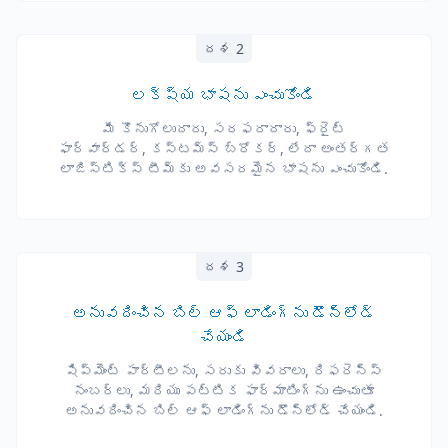
దశ 2
లక్ష్య భాషను ఎంచుకోండి
మీ కొనుగోలుదారు, సరఫరాదారు, ఫ్రైట్
ఫార్వార్డర్, కస్టమ్స్ బ్రోకర్, లేదా అంతర్గత
లాజిస్టిక్స్ టీమ్‌కు అవసరమైన భాషను ఎంచుకోండి.
దశ 3
అనువదించిన బిల్ ఆఫ్ లాడింగ్‌ను డౌన్‌లోడ్
చేయండి
షిప్మెంట్ పార్టీలను, సరుకు వివరాలు, రిఫరెన్స్
నంబర్లు, మరియు పట్టిక ఫార్మాటింగ్‌ను ఉంచుతూ
అనువదించిన బిల్ ఆఫ్ లాడింగ్‌ను డౌన్‌లోడ్ చేయండి.