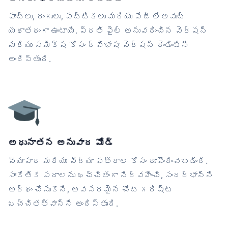
ఫాంట్లు, రంగులు, పట్టికలు మరియు పేజీ లేఅవుట్
యథాతథంగా ఉంటాయి. ప్రతి ఫైల్ అనువదించిన వెర్షన్
మరియు సమీక్ష కోసం ద్విభాషా వెర్షన్ రెండింటినీ
అందిస్తుంది.
అధునాతన అనువాద మోడ్
వ్యాపార మరియు విద్యా పత్రాల కోసం రూపొందించబడింది.
సాంకేతిక పదాలను ఖచ్చితంగా నిర్వహించి, సందర్భాన్ని
అర్థం చేసుకొని, అవసరమైన చోట గరిష్ట
ఖచ్చితత్వాన్ని అందిస్తుంది.