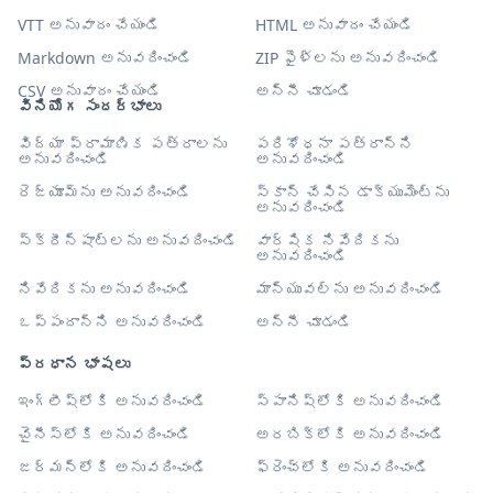
VTT అనువాదం చేయండి
HTML అనువాదం చేయండి
Markdown అనువదించండి
ZIP ఫైళ్లను అనువదించండి
CSV అనువాదం చేయండి
అన్నీ చూడండి
వినియోగ సందర్భాలు
విద్యా ప్రామాణిక పత్రాలను
పరిశోధనా పత్రాన్ని
అనువదించండి
అనువదించండి
రెజ్యూమ్‌ను అనువదించండి
స్కాన్ చేసిన డాక్యుమెంట్‌ను
అనువదించండి
స్క్రీన్‌షాట్‌లను అనువదించండి
వార్షిక నివేదికను
అనువదించండి
నివేదికను అనువదించండి
మాన్యువల్‌ను అనువదించండి
ఒప్పందాన్ని అనువదించండి
అన్నీ చూడండి
ప్రధాన భాషలు
ఇంగ్లీష్‌లోకి అనువదించండి
స్పానిష్‌లోకి అనువదించండి
చైనీస్‌లోకి అనువదించండి
అరబిక్‌లోకి అనువదించండి
జర్మన్‌లోకి అనువదించండి
ఫ్రెంచ్‌లోకి అనువదించండి