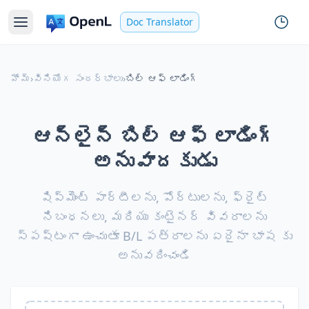
Doc Translator
హోమ్
›
వినియోగ సందర్భాలు
›
బిల్ ఆఫ్ లాడింగ్
ఆన్‌లైన్ బిల్ ఆఫ్ లాడింగ్
అనువాదకుడు
షిప్మెంట్ పార్టీలను, పోర్టులను, ఫ్రైట్
నిబంధనలు, మరియు కంటైనర్ వివరాలను
స్పష్టంగా ఉంచుతూ B/L పత్రాలను ఏదైనా భాష కు
అనువదించండి