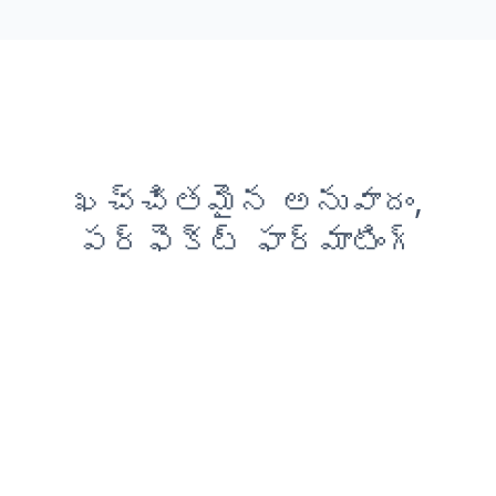
ఖచ్చితమైన అనువాదం,
పర్ఫెక్ట్ ఫార్మాటింగ్