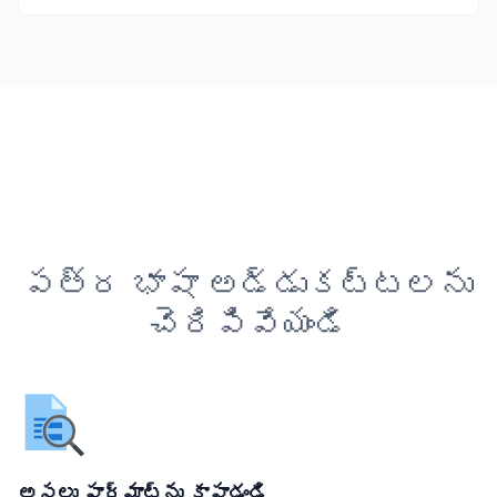
పత్ర భాషా అడ్డుకట్టలను
చెరిపివేయండి
అసలు ఫార్మాట్‌ను కాపాడండి