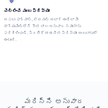
చెల్లించే ముందు ప్రివ్యూ
అసలు ఫార్మాట్, లేఅవుట్ అలాగే ఉండేలా మీ
డాక్యుమెంట్‌లోని కొంత భాగం అనువాద నమూనాను
పరిశీలించండి. ప్రతిరోజూ ఉచిత ప్రివ్యూ అందుబాటులో
ఉంటుంది.
మరిన్ని అనువాద