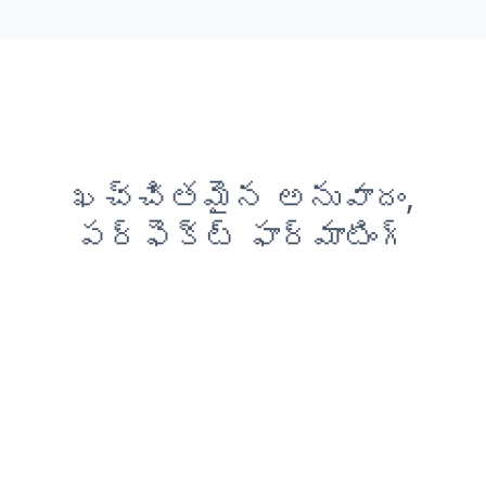
ఖచ్చితమైన అనువాదం,
పర్ఫెక్ట్ ఫార్మాటింగ్