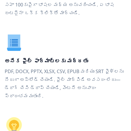
సహా 100కుపైగా భాషల మధ్య అనువదించండి. ఏ భాష
జంటనైనా ఒక్క క్లిక్‌తో మార్చండి.
అనేక ఫైల్ ఫార్మాట్‌లకు మద్దతు
PDF, DOCX, PPTX, XLSX, CSV, EPUB మరియు SRT ఫైళ్లను
నేరుగా అప్‌లోడ్ చేయండి. ఫైల్ మార్పిడి అవసరం లేదు—
డ్రాగ్ చేసి డ్రాప్ చేయండి, వెంటనే అనువాదం
ప్రారంభమవుతుంది.