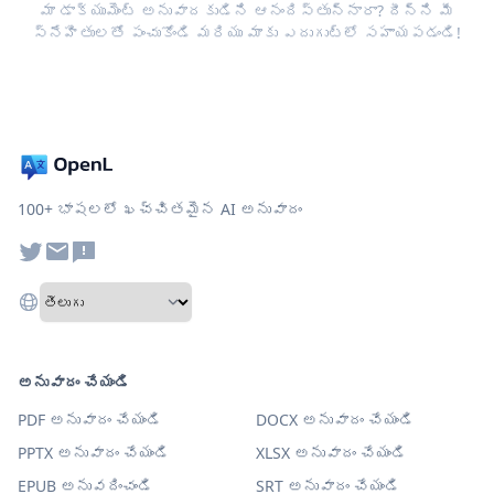
మా డాక్యుమెంట్ అనువాదకుడిని ఆనందిస్తున్నారా? దీన్ని మీ
స్నేహితులతో పంచుకోండి మరియు మాకు ఎదుగుట్లో సహాయపడండి!
100+ భాషలలో ఖచ్చితమైన AI అనువాదం
అనువాదం చేయండి
PDF అనువాదం చేయండి
DOCX అనువాదం చేయండి
PPTX అనువాదం చేయండి
XLSX అనువాదం చేయండి
EPUB అనువదించండి
SRT అనువాదం చేయండి