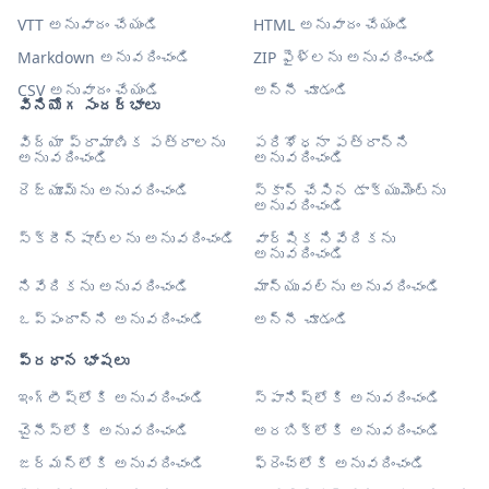
VTT అనువాదం చేయండి
HTML అనువాదం చేయండి
Markdown అనువదించండి
ZIP ఫైళ్లను అనువదించండి
CSV అనువాదం చేయండి
అన్నీ చూడండి
వినియోగ సందర్భాలు
విద్యా ప్రామాణిక పత్రాలను
పరిశోధనా పత్రాన్ని
అనువదించండి
అనువదించండి
రెజ్యూమ్‌ను అనువదించండి
స్కాన్ చేసిన డాక్యుమెంట్‌ను
అనువదించండి
స్క్రీన్‌షాట్‌లను అనువదించండి
వార్షిక నివేదికను
అనువదించండి
నివేదికను అనువదించండి
మాన్యువల్‌ను అనువదించండి
ఒప్పందాన్ని అనువదించండి
అన్నీ చూడండి
ప్రధాన భాషలు
ఇంగ్లీష్‌లోకి అనువదించండి
స్పానిష్‌లోకి అనువదించండి
చైనీస్‌లోకి అనువదించండి
అరబిక్‌లోకి అనువదించండి
జర్మన్‌లోకి అనువదించండి
ఫ్రెంచ్‌లోకి అనువదించండి