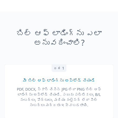
బిల్ ఆఫ్ లాడింగ్‌ను ఎలా
అనువదించాలి?
దశ 1
మీ బిల్ ఆఫ్ లాడింగ్‌ను అప్‌లోడ్ చేయండి
PDF, DOCX, స్కాన్ చేసిన JPG లేదా PNG బిల్ ఆఫ్
లాడింగ్‌ను అప్‌లోడ్ చేయండి. సరుకు పట్టికలు, B/L
నంబర్లు, పోర్టులు, మరియు కంటైనర్ లేదా సీల్
నంబర్లు మద్దతు ఇవ్వబడతాయి.