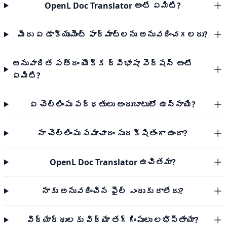
OpenL Doc Translator అంటే ఏమిటి?
మీరు ఏ డాక్యుమెంట్ ఫార్మాట్‌లను అనువదించగలరు?
అనువాదిత పత్రం యొక్క ద్విభాషా వెర్షన్ అంటే
ఏమిటి?
ఏ చెల్లింపు పద్ధతులు అందుబాటులో ఉన్నాయి?
నా చెల్లింపు సమాచారం సురక్షితంగా ఉందా?
OpenL Doc Translator ఉచితమా?
నాకు అనువదించిన ఫైల్ ఎందుకు రాలేదు?
విద్యార్థులకు విద్యా తగ్గింపులు లభిస్తాయా?