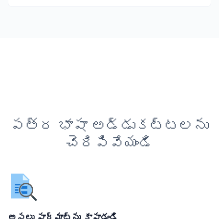
పత్ర భాషా అడ్డుకట్టలను
చెరిపివేయండి
అసలు ఫార్మాట్‌ను కాపాడండి