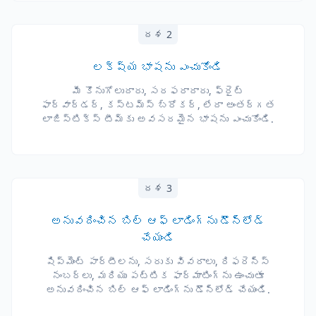
దశ 2
లక్ష్య భాషను ఎంచుకోండి
మీ కొనుగోలుదారు, సరఫరాదారు, ఫ్రైట్
ఫార్వార్డర్, కస్టమ్స్ బ్రోకర్, లేదా అంతర్గత
లాజిస్టిక్స్ టీమ్‌కు అవసరమైన భాషను ఎంచుకోండి.
దశ 3
అనువదించిన బిల్ ఆఫ్ లాడింగ్‌ను డౌన్‌లోడ్
చేయండి
షిప్మెంట్ పార్టీలను, సరుకు వివరాలు, రిఫరెన్స్
నంబర్లు, మరియు పట్టిక ఫార్మాటింగ్‌ను ఉంచుతూ
అనువదించిన బిల్ ఆఫ్ లాడింగ్‌ను డౌన్‌లోడ్ చేయండి.