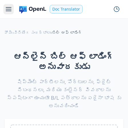
Doc Translator
హోమ్
›
వినియోగ సందర్భాలు
›
బిల్ ఆఫ్ లాడింగ్
ఆన్‌లైన్ బిల్ ఆఫ్ లాడింగ్
అనువాదకుడు
షిప్మెంట్ పార్టీలను, పోర్టులను, ఫ్రైట్
నిబంధనలు, మరియు కంటైనర్ వివరాలను
స్పష్టంగా ఉంచుతూ B/L పత్రాలను ఏదైనా భాష కు
అనువదించండి