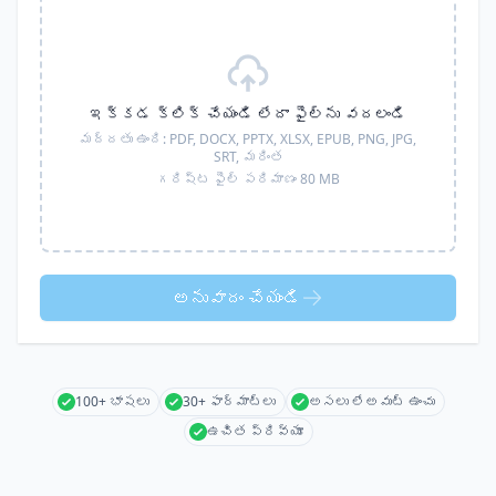
ఇక్కడ క్లిక్ చేయండి లేదా ఫైల్‌ను వదలండి
మద్దతు ఉంది:
PDF, DOCX, PPTX, XLSX, EPUB, PNG, JPG,
SRT,
మరింత
గరిష్ట ఫైల్ పరిమాణం 80 MB
అనువాదం చేయండి
100+ భాషలు
30+ ఫార్మాట్లు
అసలు లేఅవుట్ ఉంచు
ఉచిత ప్రివ్యూ