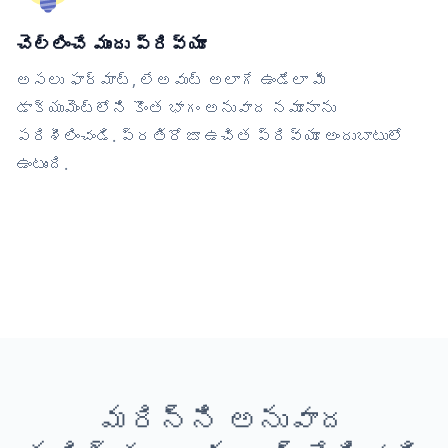
చెల్లించే ముందు ప్రివ్యూ
అసలు ఫార్మాట్, లేఅవుట్ అలాగే ఉండేలా మీ
డాక్యుమెంట్‌లోని కొంత భాగం అనువాద నమూనాను
పరిశీలించండి. ప్రతిరోజూ ఉచిత ప్రివ్యూ అందుబాటులో
ఉంటుంది.
మరిన్ని అనువాద