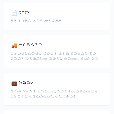
📄
DOCX
మైక్రోసాఫ్ట్ వర్డ్ డాక్యుమెంట్
🚚
లాజిస్టిక్స్
ప్రపంచవ్యాప్తంగా డెలివరీ మరియు కస్టమ్స్ కోసం
షిప్పింగ్ డాక్యుమెంట్లు, ప్యాకింగ్ లిస్టులు, లేబుల్స్‌ను
అనువదించండి.
💼
వ్యాపారం
మీ వ్యాపారానికి ఒప్పందాలు, నివేదికలు మరియు ఇతర
కార్పొరేట్ డాక్యుమెంట్లను అనువదించండి.