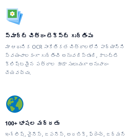
స్మార్ట్ చిత్రం టెక్స్ట్ గుర్తింపు
మా ఆధునిక OCR సాంకేతికత చిత్రాలలోని పాఠ్యాన్ని
స్వయంచాలకంగా గుర్తించి అనువదిస్తుంది, కాబట్టి
క్లిష్టమైన పత్రాల కూడా సులువుగా అనువాదం
చేయవచ్చు.
100+ భాషల మద్దతు
ఇంగ్లీష్, చైనీస్, జపనీస్, అరబిక్, ఫ్రెంచ్, జర్మన్