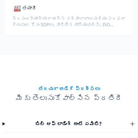
🏭
తయారీ
ప్రపంచవ్యాప్తంగా ఉన్న కర్మాగారాలు మరియు సరఫరా
గొలుసుల కోసం SOPలు, సాంకేతిక మాన్యువల్స్, ISO
డాక్యుమెంటేషన్, మరియు పరికరాల స్పెసిఫికేషన్లను
అనువదించండి.
తరచుగా అడిగే ప్రశ్నలు
మీకు తెలుసుకోవాల్సిన ప్రతిదీ
బిల్ ఆఫ్ లాడింగ్ అంటే ఏమిటి?