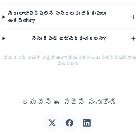
మీరు లాభాపేక్షలేని సంస్థలకు తగ్గింపులు
అందిస్తారా?
నేను రీఫండ్ అభ్యర్థించగలనా?
మేము కవర్ చేయని ఏదైనా ఉందా? మేము కలిగేందుకు సంతోషిస్తున్నాము
ఫీడ్‌బ్యాక్
.
దయచేసి ఈ పేజీని పంచుకోండి