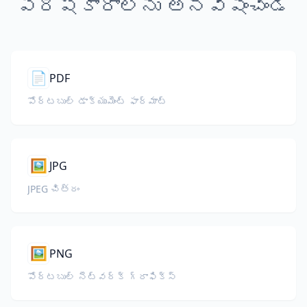
పరిష్కారాలను అన్వేషించండి
📄
PDF
పోర్టబుల్ డాక్యుమెంట్ ఫార్మాట్
🖼️
JPG
JPEG చిత్రం
🖼️
PNG
పోర్టబుల్ నెట్‌వర్క్ గ్రాఫిక్స్