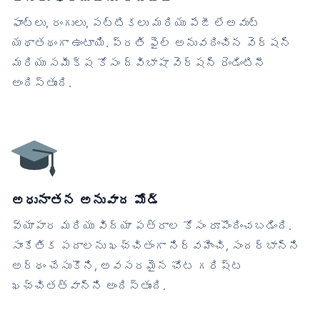
ఫాంట్లు, రంగులు, పట్టికలు మరియు పేజీ లేఅవుట్
యథాతథంగా ఉంటాయి. ప్రతి ఫైల్ అనువదించిన వెర్షన్
మరియు సమీక్ష కోసం ద్విభాషా వెర్షన్ రెండింటినీ
అందిస్తుంది.
అధునాతన అనువాద మోడ్
వ్యాపార మరియు విద్యా పత్రాల కోసం రూపొందించబడింది.
సాంకేతిక పదాలను ఖచ్చితంగా నిర్వహించి, సందర్భాన్ని
అర్థం చేసుకొని, అవసరమైన చోట గరిష్ట
ఖచ్చితత్వాన్ని అందిస్తుంది.