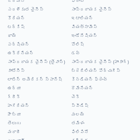
జర్మన్
ఫ్రెంచ్
సరళీకృత చైనీస్
సాంప్రదాయక చైనీస్
కొరియన్
ఇటాలియన్
టర్కిష్
వియత్నామీస్
థాయ్
ఇండోనేషియన్
పర్షియన్
పోలిష్
ఉక్రేనియన్
డచ్
సాంప్రదాయక చైనీస్ (తైవాన్)
సాంప్రదాయక చైనీస్ (హాంకాంగ్)
కాంటోనీస్
బ్రెజిలియన్ పోర్చుగీస్
లాటిన్ అమెరికన్ స్పానిష్
కెనడియన్ ఫ్రెంచ్
ఉర్దూ
రొమేనియన్
గ్రీక్
చెక్
హంగేరియన్
స్వీడిష్
హీబ్రూ
మలయ్
తెలుగు
తమిళం
మరాఠీ
ఫిలిపినో