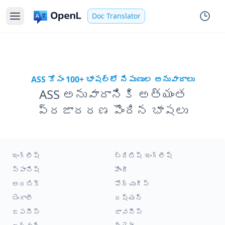
Doc Translator
ASS కోసం 100+ భాషల్లో నిపుణుల అనువాదాలు
ASS అనువాదానికి అత్యంత
ప్రజాదరణ పొందిన భాషలు
ఇంగ్లీష్
బ్రిటిష్ ఇంగ్లీష్
స్పానిష్
హిందీ
అరబిక్
పోర్చుగీస్
బెంగాలీ
రష్యన్
జపనీస్
జావనీస్