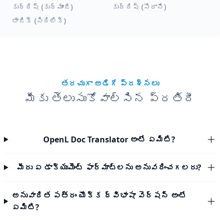
కుర్దిష్ (కుర్మాంజి)
కుర్దిష్ (సొరాని)
తాజిక్ (సిరిలిక్)
తరచుగా అడిగే ప్రశ్నలు
మీకు తెలుసుకోవాల్సిన ప్రతిదీ
OpenL Doc Translator అంటే ఏమిటి?
మీరు ఏ డాక్యుమెంట్ ఫార్మాట్‌లను అనువదించగలరు?
అనువాదిత పత్రం యొక్క ద్విభాషా వెర్షన్ అంటే
ఏమిటి?