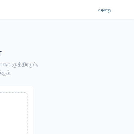
வரலாறு
்
ொரு சூத்திரமும்,
்கும்.