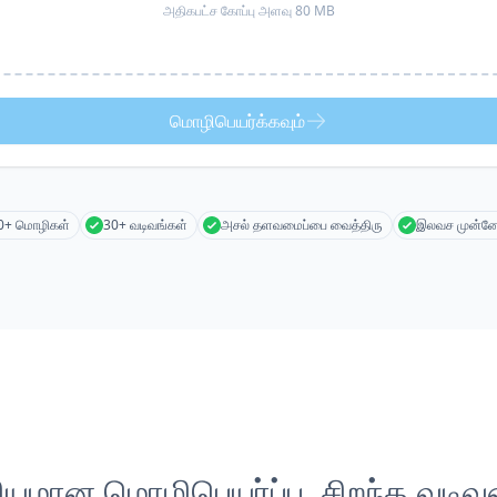
அதிகபட்ச கோப்பு அளவு 80 MB
மொழிபெயர்க்கவும்
0+ மொழிகள்
30+ வடிவங்கள்
அசல் தளவமைப்பை வைத்திரு
இலவச முன்னோ
லியமான மொழிபெயர்ப்பு, சிறந்த வடிவம