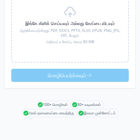
இங்கே கிளிக் செய்யவும் அல்லது கோப்பை விடவும்
ஆதரிக்கப்படுகிறது:
PDF, DOCX, PPTX, XLSX, EPUB, PNG, JPG,
SRT,
மேலும்
அதிகபட்ச கோப்பு அளவு 80 MB
மொழிபெயர்க்கவும்
100+ மொழிகள்
30+ வடிவங்கள்
அசல் தளவமைப்பை வைத்திரு
இலவச முன்னோட்டம்