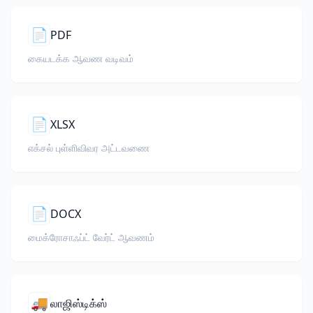
📄
PDF
கையடக்க ஆவண வடிவம்
📄
XLSX
எக்சல் புள்ளிவிவர அட்டவணை
📄
DOCX
மைக்ரோசாஃப்ட் வேர்ட் ஆவணம்
🚚
லாஜிஸ்டிக்ஸ்