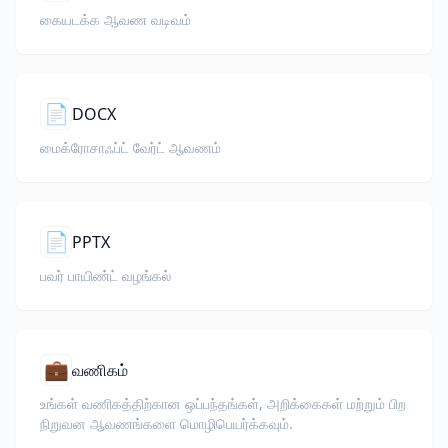
கையடக்க ஆவண வடிவம்
📄
DOCX
மைக்ரோசாஃப்ட் வேர்ட் ஆவணம்
📄
PPTX
பவர் பாயிண்ட் வழங்கல்
💼
வணிகம்
உங்கள் வணிகத்திற்கான ஒப்பந்தங்கள், அறிக்கைகள் மற்றும் பிற
நிறுவன ஆவணங்களை மொழிபெயர்க்கவும்.