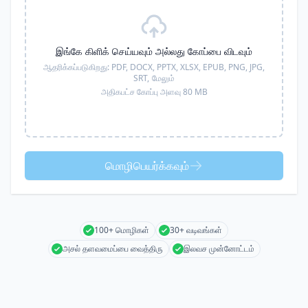
இங்கே கிளிக் செய்யவும் அல்லது கோப்பை விடவும்
ஆதரிக்கப்படுகிறது:
PDF, DOCX, PPTX, XLSX, EPUB, PNG, JPG,
SRT,
மேலும்
அதிகபட்ச கோப்பு அளவு 80 MB
மொழிபெயர்க்கவும்
100+ மொழிகள்
30+ வடிவங்கள்
அசல் தளவமைப்பை வைத்திரு
இலவச முன்னோட்டம்