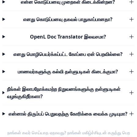
என்ன கொடுப்பனவு முறைகள் கிடைக்கின்றன?
எனது கொடுப்பனவு தகவல் பாதுகாப்பானதா?
OpenL Doc Translator இலவசமா?
எனது மொழிபெயர்க்கப்பட்ட கோப்பை ஏன் பெறவில்லை?
மாணவர்களுக்கு கல்வி தள்ளுபடிகள் கிடைக்குமா?
நீங்கள் இலாபநோக்கமற்ற நிறுவனங்களுக்கு தள்ளுபடிகள்
வழங்குகிறீர்களா?
என்னால் திரும்பப் பெறுவதற்கு கோரிக்கை வைக்க முடியுமா?
நாங்கள் கவர் செய்யாத ஏதாவது? நாங்கள் மகிழ்ச்சியுடன்
கருத்து பெற