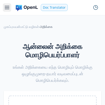
Doc Translator
முகப்பு
›
பயன்பாட்டு வழிகள்
›
அறிக்கை
ஆன்லைன் அறிக்கை
மொழிபெயர்ப்பாளர்
உங்கள் அறிக்கையை எந்த மொழியும் மொழிக்கு
ஒழுங்குமுறை-தயார் வடிவமைப்புடன்
மொழிபெயர்க்கவும்.