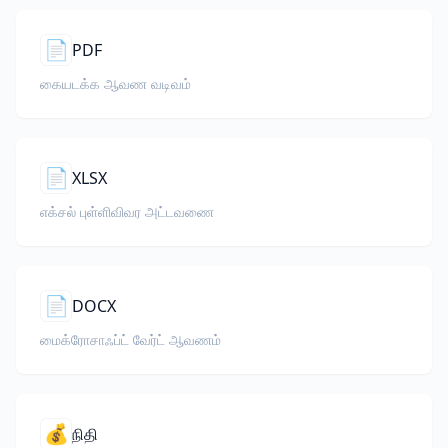
📄
PDF
கையடக்க ஆவண வடிவம்
📄
XLSX
எக்சல் புள்ளிவிவர அட்டவணை
📄
DOCX
மைக்ரோசாஃப்ட் வேர்ட் ஆவணம்
💰
நிதி