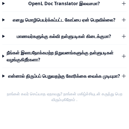
OpenL Doc Translator இலவசமா?
எனது மொழிபெயர்க்கப்பட்ட கோப்பை ஏன் பெறவில்லை?
மாணவர்களுக்கு கல்வி தள்ளுபடிகள் கிடைக்குமா?
நீங்கள் இலாபநோக்கமற்ற நிறுவனங்களுக்கு தள்ளுபடிகள்
வழங்குகிறீர்களா?
என்னால் திரும்பப் பெறுவதற்கு கோரிக்கை வைக்க முடியுமா?
நாங்கள் கவர் செய்யாத ஏதாவது? நாங்கள் மகிழ்ச்சியுடன்
கருத்து பெற
விரும்புகிறோம்
.