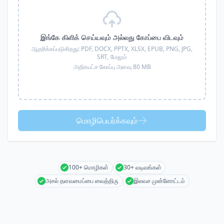
இங்கே கிளிக் செய்யவும் அல்லது கோப்பை விடவும்
ஆதரிக்கப்படுகிறது:
PDF, DOCX, PPTX, XLSX, EPUB, PNG, JPG,
SRT,
மேலும்
அதிகபட்ச கோப்பு அளவு 80 MB
மொழிபெயர்க்கவும்
100+ மொழிகள்
30+ வடிவங்கள்
அசல் தளவமைப்பை வைத்திரு
இலவச முன்னோட்டம்